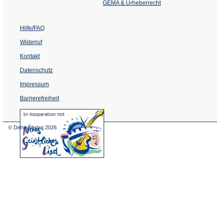
Tab)
GEMA & Urheberrecht
Hilfe/FAQ
Widerruf
Kontakt
Datenschutz
Impressum
Barrierefreiheit
(Öffnet
in
einem
© Dehm Verlag
2026
neuen
Tab)