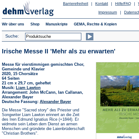
Barrierefreiheit
|
Kontakt
|
Hilfe/FAQ
|
Impressum
|
Datensc
Wir über uns
Shop
Manuskripte
GEMA, Rechte & Kopien
Suche:
Irische Messe II 'Mehr als zu erwarten'
Messe für vierstimmigen gemischten Chor,
Gemeinde und Klavier
2020, 15 Chorsätze
64 Seiten
21 cm x 29,7 cm, geheftet
Musik:
Liam Lawton
Arrangement: John McCann, Ian Callanan,
Alexander Bayer
Deutsche Fassung:
Alexander Bayer
Die Messe "Sacred story" des Priester und
Songwriter Liam Lawton erinnert an die Zeit
des Iren Edmund Ignatius Rice (+1844). Er
widmete sein Leben dem Dienst an armen
Menschen und gründete die Laienbrüderschaft
"Christian Brothers".