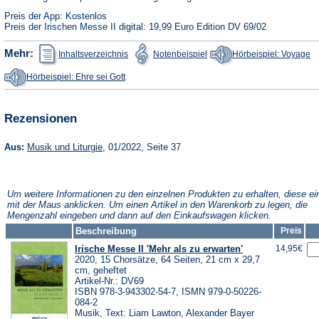
Preis der App: Kostenlos
Preis der Irischen Messe II digital: 19,99 Euro Edition DV 69/02
(Öffnet
(Öffnet
(Ö
Mehr:
Inhaltsverzeichnis
Notenbeispiel
Hörbeispiel: Voyage
in
in
in
einem
einem
e
(Öffnet
Hörbeispiel: Ehre sei Gott
neuen
neuen
n
in
Tab)
Tab)
Ta
einem
neuen
Tab)
Rezensionen
(Öffnet
Aus:
Musik und Liturgie
, 01/2022, Seite 37
in
einem
neuen
Tab)
Um weitere Informationen zu den einzelnen Produkten zu erhalten, diese ei
mit der Maus anklicken. Um einen Artikel in den Warenkorb zu legen, die
Mengenzahl eingeben und dann auf den Einkaufswagen klicken.
Beschreibung
Preis
Irische Messe II 'Mehr als zu erwarten'
14,95€
2020, 15 Chorsätze, 64 Seiten, 21 cm x 29,7
cm, geheftet
Artikel-Nr.: DV69
ISBN 978-3-943302-54-7, ISMN 979-0-50226-
084-2
Musik, Text: Liam Lawton, Alexander Bayer