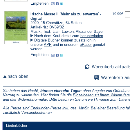
Empfehlen:
Irische Messe II 'Mehr als zu erwarten' -
19,99€
digital
2020, 15 Chorsätze, 64 Seiten
Artikel-Nr.: DV69/02
Musik, Text: Liam Lawton, Alexander Bayer
(Öffnet
Nach dem Kauf direkt zum
herunterladen
.
in
Digitale Bücher können zusätzlich in
einem
(Öffnet
(Öffnet
unserer
APP
und in unserem
ePaper
genutzt
neuen
in
in
werden.
Tab)
einem
einem
Empfehlen:
neuen
neuen
Tab)
Tab)
Sie haben das Recht,
binnen vierzehn Tagen
ohne Angabe von Gründen d
Vertrag zu widerrufen. Hier finden Sie die
Einzelheiten zu Ihrem Widerrufsre
(Öffnet
und das
Widerrufsformular
. Bitte beachten Sie unsere
Hinweise zum Daten
in
einem
Alle Preise sind Endkunden-Preise inkl. ges. MwSt. Bei einer Bestellung fal
neuen
(Öffnet
zusätzlich
Versandkosten
an.
Tab)
in
einem
neuen
Liederbücher
Tab)