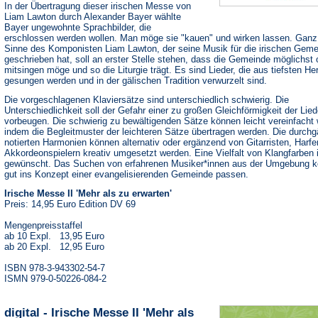
In der Übertragung dieser irischen Messe von
Liam Lawton durch Alexander Bayer wählte
Bayer ungewohnte Sprachbilder, die
erschlossen werden wollen. Man möge sie "kauen" und wirken lassen. Ganz
Sinne des Komponisten Liam Lawton, der seine Musik für die irischen Gem
geschrieben hat, soll an erster Stelle stehen, dass die Gemeinde möglichst 
mitsingen möge und so die Liturgie trägt. Es sind Lieder, die aus tiefsten He
gesungen werden und in der gälischen Tradition verwurzelt sind.
Die vorgeschlagenen Klaviersätze sind unterschiedlich schwierig. Die
Unterschiedlichkeit soll der Gefahr einer zu großen Gleichförmigkeit der Lied
vorbeugen. Die schwierig zu bewältigenden Sätze können leicht vereinfacht
indem die Begleitmuster der leichteren Sätze übertragen werden. Die durchg
notierten Harmonien können alternativ oder ergänzend von Gitarristen, Harfe
Akkordeonspielern kreativ umgesetzt werden. Eine Vielfalt von Klangfarben 
gewünscht. Das Suchen von erfahrenen Musiker*innen aus der Umgebung k
gut ins Konzept einer evangelisierenden Gemeinde passen.
Irische Messe II 'Mehr als zu erwarten'
Preis: 14,95 Euro Edition DV 69
Mengenpreisstaffel
ab 10 Expl. 13,95 Euro
ab 20 Expl. 12,95 Euro
ISBN 978-3-943302-54-7
ISMN 979-0-50226-084-2
digital - Irische Messe II 'Mehr als