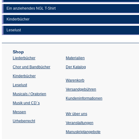
Ein anziehendes NGL T-Shirt
Kinderbücher
Leselust
Shop
Liederbücher
Materialien
(Öffnet
Chor und Bandbücher
Der Katalog
in
einem
Kinderbücher
neuen
Warenkorb
Tab)
Leselust
Versandgebühren
Musicals / Oratorien
Kundeninformationen
Musik und CD´s
Messen
Wir über uns
Urheberrecht
(Öffnet
Veranstaltungen
in
einem
Manuskriptangebote
neuen