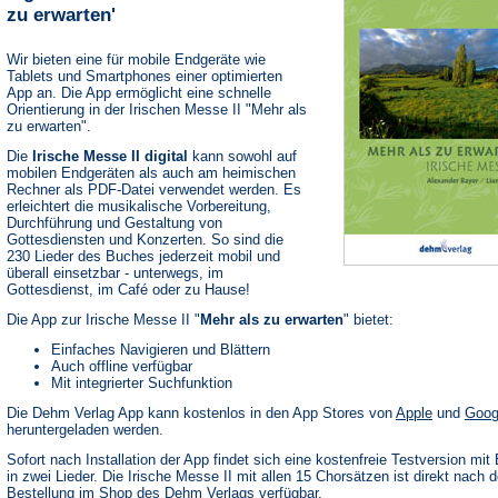
zu erwarten'
Wir bieten eine für mobile Endgeräte wie
Tablets und Smartphones einer optimierten
App an. Die App ermöglicht eine schnelle
Orientierung in der Irischen Messe II "Mehr als
zu erwarten".
Die
Irische Messe II digital
kann sowohl auf
mobilen Endgeräten als auch am heimischen
Rechner als PDF-Datei verwendet werden. Es
erleichtert die musikalische Vorbereitung,
Durchführung und Gestaltung von
Gottesdiensten und Konzerten. So sind die
230 Lieder des Buches jederzeit mobil und
überall einsetzbar - unterwegs, im
Gottesdienst, im Café oder zu Hause!
Die App zur Irische Messe II "
Mehr als zu erwarten
" bietet:
Einfaches Navigieren und Blättern
Auch offline verfügbar
Mit integrierter Suchfunktion
(Öffnet
Die Dehm Verlag App kann kostenlos in den App Stores von
Apple
und
Goog
in
heruntergeladen werden.
einem
neuen
Sofort nach Installation der App findet sich eine kostenfreie Testversion mit 
Tab)
in zwei Lieder. Die Irische Messe II mit allen 15 Chorsätzen ist direkt nach d
Bestellung im Shop des Dehm Verlags verfügbar.