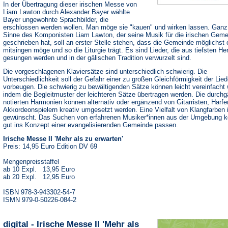
In der Übertragung dieser irischen Messe von
Liam Lawton durch Alexander Bayer wählte
Bayer ungewohnte Sprachbilder, die
erschlossen werden wollen. Man möge sie "kauen" und wirken lassen. Ganz
Sinne des Komponisten Liam Lawton, der seine Musik für die irischen Gem
geschrieben hat, soll an erster Stelle stehen, dass die Gemeinde möglichst 
mitsingen möge und so die Liturgie trägt. Es sind Lieder, die aus tiefsten He
gesungen werden und in der gälischen Tradition verwurzelt sind.
Die vorgeschlagenen Klaviersätze sind unterschiedlich schwierig. Die
Unterschiedlichkeit soll der Gefahr einer zu großen Gleichförmigkeit der Lied
vorbeugen. Die schwierig zu bewältigenden Sätze können leicht vereinfacht
indem die Begleitmuster der leichteren Sätze übertragen werden. Die durchg
notierten Harmonien können alternativ oder ergänzend von Gitarristen, Harfe
Akkordeonspielern kreativ umgesetzt werden. Eine Vielfalt von Klangfarben 
gewünscht. Das Suchen von erfahrenen Musiker*innen aus der Umgebung k
gut ins Konzept einer evangelisierenden Gemeinde passen.
Irische Messe II 'Mehr als zu erwarten'
Preis: 14,95 Euro Edition DV 69
Mengenpreisstaffel
ab 10 Expl. 13,95 Euro
ab 20 Expl. 12,95 Euro
ISBN 978-3-943302-54-7
ISMN 979-0-50226-084-2
digital - Irische Messe II 'Mehr als