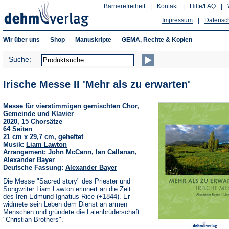
Barrierefreiheit
|
Kontakt
|
Hilfe/FAQ
|
Impressum
|
Datensc
Wir über uns
Shop
Manuskripte
GEMA, Rechte & Kopien
Suche:
Irische Messe II 'Mehr als zu erwarten'
Messe für vierstimmigen gemischten Chor,
Gemeinde und Klavier
2020, 15 Chorsätze
64 Seiten
21 cm x 29,7 cm, geheftet
Musik:
Liam Lawton
Arrangement: John McCann, Ian Callanan,
Alexander Bayer
Deutsche Fassung:
Alexander Bayer
Die Messe "Sacred story" des Priester und
Songwriter Liam Lawton erinnert an die Zeit
des Iren Edmund Ignatius Rice (+1844). Er
widmete sein Leben dem Dienst an armen
Menschen und gründete die Laienbrüderschaft
"Christian Brothers".