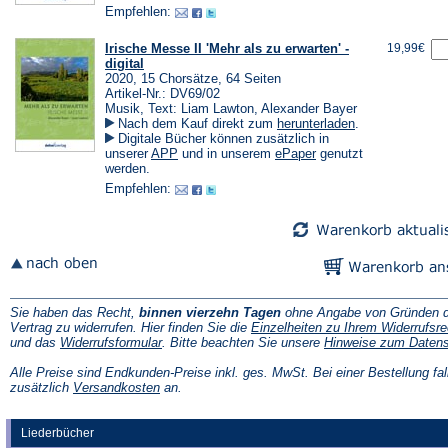
Empfehlen:
Irische Messe II 'Mehr als zu erwarten' -
19,99€
digital
2020, 15 Chorsätze, 64 Seiten
Artikel-Nr.: DV69/02
Musik, Text: Liam Lawton, Alexander Bayer
(Öffnet
Nach dem Kauf direkt zum
herunterladen
.
in
Digitale Bücher können zusätzlich in
einem
(Öffnet
(Öffnet
unserer
APP
und in unserem
ePaper
genutzt
neuen
in
in
werden.
Tab)
einem
einem
Empfehlen:
neuen
neuen
Tab)
Tab)
Sie haben das Recht,
binnen vierzehn Tagen
ohne Angabe von Gründen d
Vertrag zu widerrufen. Hier finden Sie die
Einzelheiten zu Ihrem Widerrufsre
(Öffnet
und das
Widerrufsformular
. Bitte beachten Sie unsere
Hinweise zum Daten
in
einem
Alle Preise sind Endkunden-Preise inkl. ges. MwSt. Bei einer Bestellung fal
neuen
(Öffnet
zusätzlich
Versandkosten
an.
Tab)
in
einem
neuen
Liederbücher
Tab)