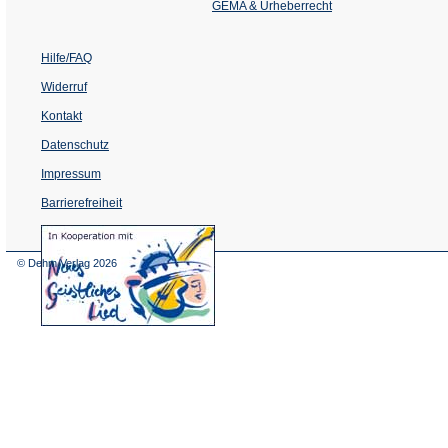
Tab)
GEMA & Urheberrecht
Hilfe/FAQ
Widerruf
Kontakt
Datenschutz
Impressum
Barrierefreiheit
(Öffnet
in
einem
© Dehm Verlag
2026
neuen
Tab)