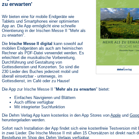
zu erwarten'
Wir bieten eine für mobile Endgeräte wie
Tablets und Smartphones einer optimierten
App an. Die App ermöglicht eine schnelle
Orientierung in der Irischen Messe II "Mehr als
zu erwarten".
Die
Irische Messe II digital
kann sowohl auf
mobilen Endgeräten als auch am heimischen
Rechner als PDF-Datei verwendet werden. Es
erleichtert die musikalische Vorbereitung,
Durchführung und Gestaltung von
Gottesdiensten und Konzerten. So sind die
230 Lieder des Buches jederzeit mobil und
überall einsetzbar - unterwegs, im
Gottesdienst, im Café oder zu Hause!
Die App zur Irische Messe II "
Mehr als zu erwarten
" bietet:
Einfaches Navigieren und Blättern
Auch offline verfügbar
Mit integrierter Suchfunktion
(Öffnet
Die Dehm Verlag App kann kostenlos in den App Stores von
Apple
und
Goog
in
heruntergeladen werden.
einem
neuen
Sofort nach Installation der App findet sich eine kostenfreie Testversion mit 
Tab)
in zwei Lieder. Die Irische Messe II mit allen 15 Chorsätzen ist direkt nach d
Bestellung im Shop des Dehm Verlags verfügbar.