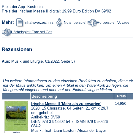
Preis der App: Kostenlos
Preis der Irischen Messe II digital: 19,99 Euro Edition DV 69/02
(Öffnet
(Öffnet
(Ö
Mehr:
Inhaltsverzeichnis
Notenbeispiel
Hörbeispiel: Voyage
in
in
in
einem
einem
e
(Öffnet
Hörbeispiel: Ehre sei Gott
neuen
neuen
n
in
Tab)
Tab)
Ta
einem
neuen
Tab)
Rezensionen
(Öffnet
Aus:
Musik und Liturgie
, 01/2022, Seite 37
in
einem
neuen
Tab)
Um weitere Informationen zu den einzelnen Produkten zu erhalten, diese ei
mit der Maus anklicken. Um einen Artikel in den Warenkorb zu legen, die
Mengenzahl eingeben und dann auf den Einkaufswagen klicken.
Beschreibung
Preis
Irische Messe II 'Mehr als zu erwarten'
14,95€
2020, 15 Chorsätze, 64 Seiten, 21 cm x 29,7
cm, geheftet
Artikel-Nr.: DV69
ISBN 978-3-943302-54-7, ISMN 979-0-50226-
084-2
Musik, Text: Liam Lawton, Alexander Bayer