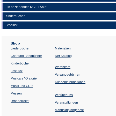
Ein anziehendes NGL T-Shirt
Kinderbücher
Leselust
Shop
Liederbücher
Materialien
(Öffnet
Chor und Bandbücher
Der Katalog
in
einem
Kinderbücher
neuen
Warenkorb
Tab)
Leselust
Versandgebühren
Musicals / Oratorien
Kundeninformationen
Musik und CD´s
Messen
Wir über uns
Urheberrecht
(Öffnet
Veranstaltungen
in
einem
Manuskriptangebote
neuen