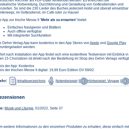
imischen Rechner als PDF-Datei verwendet werden. Es erleichtert die
sikalische Vorbereitung, Durchführung und Gestaltung von Gottesdiensten und
nzerten. So sind die 230 Lieder des Buches jederzeit mobil und überall einsetzbar
unterwegs, im Gottesdienst, im Café oder zu Hause!
e App zur Irische Messe II "
Mehr als zu erwarten
" bietet:
Einfaches Navigieren und Blättern
Auch offline verfügbar
Mit integrierter Suchfunktion
(Öffnet
(Ö
e Dehm Verlag App kann kostenlos in den App Stores von
Apple
und
Google Play
in
in
runtergeladen werden.
einem
e
fort nach Installation der App findet sich eine kostenfreie Testversion mit Einblick in
neuen
n
len 15 Chorsätzen ist direkt nach der Bestellung im Shop des Dehm Verlags verfügb
Tab)
T
eis der App: Kostenlos
eis der Irischen Messe II digital: 19,99 Euro Edition DV 69/02
(Öffnet
(Öffnet
(Öffne
ehr:
Inhaltsverzeichnis
Notenbeispiel
Hörbeispiel: Voyage
in
in
in
einem
einem
einem
neuen
neuen
neuen
Tab)
Tab)
Tab)
ezensionen
(Öffnet
us:
Musik und Liturgie
, 01/2022, Seite 37
in
einem
neuen
Tab)
m weitere Informationen zu den einzelnen Produkten zu erhalten, diese einfach mit