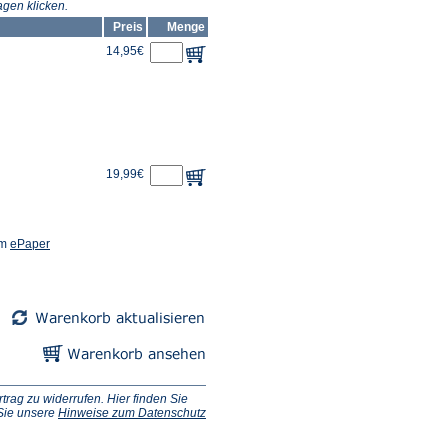
gen klicken.
Preis
Menge
14,95€
19,99€
(Öffnet
em
ePaper
in
einem
neuen
Tab)
ag zu widerrufen. Hier finden Sie
 Sie unsere
Hinweise zum Datenschutz