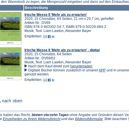
n den Warenkorb zu legen, die Mengenzahl eingeben und dann auf den Einkaufswa
Beschreibung
Irische Messe II 'Mehr als zu erwarten'
2020, 15 Chorsätze, 64 Seiten, 21 cm x 29,7 cm, geheftet
Artikel-Nr.: DV69
ISBN 978-3-943302-54-7, ISMN 979-0-50226-084-2
Musik, Text: Liam Lawton, Alexander Bayer
Empfehlen:
Irische Messe II 'Mehr als zu erwarten' - digital
2020, 15 Chorsätze, 64 Seiten
Artikel-Nr.: DV69/02
Musik, Text: Liam Lawton, Alexander Bayer
(Öffnet
Nach dem Kauf direkt zum
herunterladen
.
in
(Öffnet
Digitale Bücher können zusätzlich in unserer
APP
und in unser
einem
in
genutzt werden.
neuen
einem
Empfehlen:
Tab)
neuen
Tab)
ie haben das Recht,
binnen vierzehn Tagen
ohne Angabe von Gründen diesen Vertr
(Öffnet
(Öffnet
ie
Einzelheiten zu Ihrem Widerrufsrecht
und das
Widerrufsformular
. Bitte beachten
ffnet
in
in
einem
einem