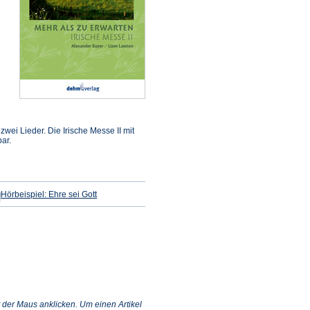
ffnet
inem
 zwei Lieder. Die Irische Messe II mit
euen
ar.
ab)
t
(Öffnet
Hörbeispiel: Ehre sei Gott
in
einem
neuen
Tab)
 der Maus anklicken. Um einen Artikel