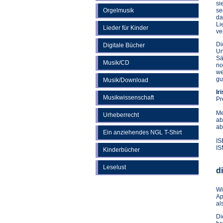
si
Orgelmusik
se
da
Li
Lieder für Kinder
ve
Di
Digitale Bücher
Un
Sä
Musik/CD
no
we
gu
Musik/Download
Ir
Musikwissenschaft
Pr
Me
Urheberrecht
ab
ab
Ein anziehendes NGL T-Shirt
IS
IS
Kinderbücher
Leselust
d
Wi
Ap
al
D