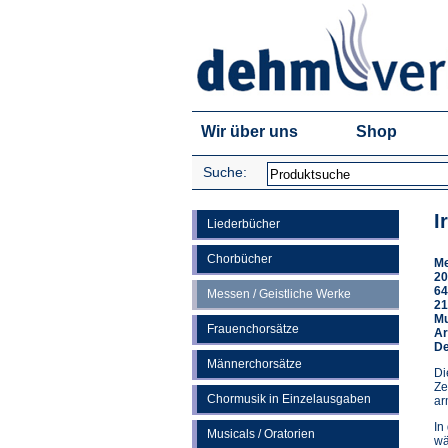
Wir über uns
Shop
Suche:
I
Liederbücher
Chorbücher
Me
20
64
Messen / Geistliche Werke
21
Mu
Frauenchorsätze
Ar
De
Männerchorsätze
Di
Ze
Chormusik in Einzelausgaben
ar
In
Musicals / Oratorien
wä