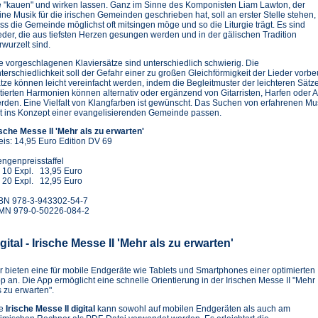
e "kauen" und wirken lassen. Ganz im Sinne des Komponisten Liam Lawton, der
ine Musik für die irischen Gemeinden geschrieben hat, soll an erster Stelle stehen,
ss die Gemeinde möglichst oft mitsingen möge und so die Liturgie trägt. Es sind
eder, die aus tiefsten Herzen gesungen werden und in der gälischen Tradition
rwurzelt sind.
e vorgeschlagenen Klaviersätze sind unterschiedlich schwierig. Die
terschiedlichkeit soll der Gefahr einer zu großen Gleichförmigkeit der Lieder vor
tze können leicht vereinfacht werden, indem die Begleitmuster der leichteren Sät
tierten Harmonien können alternativ oder ergänzend von Gitarristen, Harfen oder 
rden. Eine Vielfalt von Klangfarben ist gewünscht. Das Suchen von erfahrenen 
t ins Konzept einer evangelisierenden Gemeinde passen.
ische Messe II 'Mehr als zu erwarten'
eis: 14,95 Euro Edition DV 69
ngenpreisstaffel
 10 Expl. 13,95 Euro
 20 Expl. 12,95 Euro
BN 978-3-943302-54-7
MN 979-0-50226-084-2
igital - Irische Messe II 'Mehr als zu erwarten'
r bieten eine für mobile Endgeräte wie Tablets und Smartphones einer optimierten
p an. Die App ermöglicht eine schnelle Orientierung in der Irischen Messe II "Mehr
s zu erwarten".
ie
Irische Messe II digital
kann sowohl auf mobilen Endgeräten als auch am