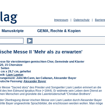
Impressum
|
Datenschutz
|
Barriere
Manuskripte
GEMA, Rechte & Kopien
rische Messe II 'Mehr als zu erwarten'
sse für vierstimmigen gemischten Chor, Gemeinde und Klavier
20, 15 Chorsätze
 Seiten
 cm x 29,7 cm, geheftet
sik:
Liam Lawton
rangement: John McCann, Ian Callanan, Alexander Bayer
utsche Fassung:
Alexander Bayer
e Messe "Sacred story" des Priester und Songwriter Liam Lawton erinnert an die
it des Iren Edmund Ignatius Rice (+1844). Er widmete sein Leben dem Dienst an
men Menschen und gründete die Laienbrüderschaft "Christian Brothers".
 der Übertragung dieser irischen Messe von Liam Lawton durch Alexander Bayer
hlte Bayer ungewohnte Sprachbilder, die erschlossen werden wollen. Man möge