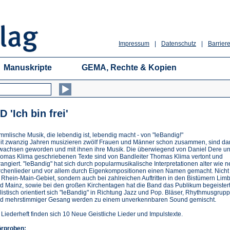
Impressum
|
Datenschutz
|
Barriere
Manuskripte
GEMA, Rechte & Kopien
D 'Ich bin frei'
mmlische Musik, die lebendig ist, lebendig macht - von "leBandig!"
it zwanzig Jahren musizieren zwölf Frauen und Männer schon zusammen, sind da
wachsen geworden und mit ihnen ihre Musik. Die überwiegend von Daniel Dere u
omas Klima geschriebenen Texte sind von Bandleiter Thomas Klima vertont und
rangiert. "leBandig" hat sich durch popularmusikalische Interpretationen alter wie 
rchenlieder und vor allem durch Eigenkompositionen einen Namen gemacht. Nicht
 Rhein-Main-Gebiet, sondern auch bei zahlreichen Auftritten in den Bistümern Lim
d Mainz, sowie bei den großen Kirchentagen hat die Band das Publikum begeistert
ilistisch orientiert sich "leBandig" in Richtung Jazz und Pop. Bläser, Rhythmusgrup
d mehrstimmiger Gesang werden zu einem unverkennbaren Sound gemischt.
 Liederheft finden sich 10 Neue Geistliche Lieder und Impulstexte.
rproben: