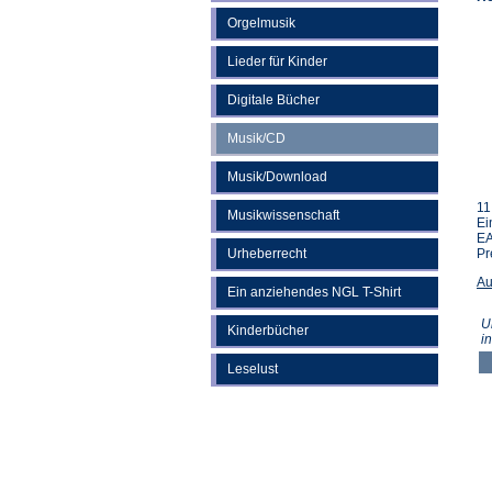
Orgelmusik
Lieder für Kinder
Digitale Bücher
Musik/CD
Musik/Download
11
Musikwissenschaft
Ei
EA
Urheberrecht
Pr
Au
Ein anziehendes NGL T-Shirt
U
Kinderbücher
i
Leselust