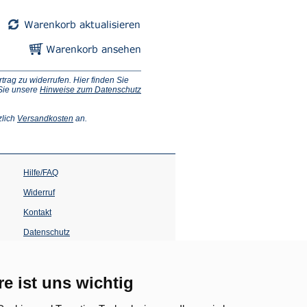
ag zu widerrufen. Hier finden Sie
 Sie unsere
Hinweise zum Datenschutz
(Öffnet
zlich
Versandkosten
an.
in
einem
neuen
Tab)
Hilfe/FAQ
Widerruf
Kontakt
Datenschutz
Impressum
Barrierefreiheit
re ist uns wichtig
(Öffnet
in