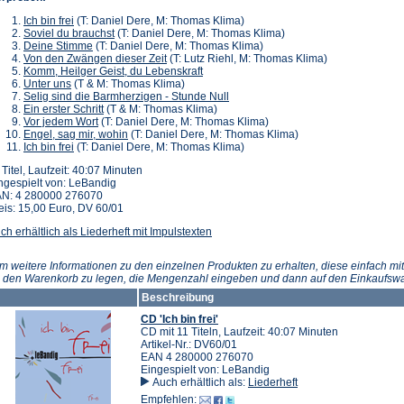
Ich bin frei
(T: Daniel Dere, M: Thomas Klima)
Soviel du brauchst
(T: Daniel Dere, M: Thomas Klima)
Deine Stimme
(T: Daniel Dere, M: Thomas Klima)
Von den Zwängen dieser Zeit
(T: Lutz Riehl, M: Thomas Klima)
Komm, Heilger Geist, du Lebenskraft
Unter uns
(T & M: Thomas Klima)
Selig sind die Barmherzigen - Stunde Null
Ein erster Schritt
(T & M: Thomas Klima)
Vor jedem Wort
(T: Daniel Dere, M: Thomas Klima)
Engel, sag mir, wohin
(T: Daniel Dere, M: Thomas Klima)
Ich bin frei
(T: Daniel Dere, M: Thomas Klima)
 Titel, Laufzeit: 40:07 Minuten
ngespielt von: LeBandig
N: 4 280000 276070
eis: 15,00 Euro, DV 60/01
ch erhältlich als Liederheft mit Impulstexten
m weitere Informationen zu den einzelnen Produkten zu erhalten, diese einfach mit
n den Warenkorb zu legen, die Mengenzahl eingeben und dann auf den Einkaufswa
Beschreibung
CD 'Ich bin frei'
CD mit 11 Titeln, Laufzeit: 40:07 Minuten
Artikel-Nr.: DV60/01
EAN 4 280000 276070
Eingespielt von: LeBandig
Auch erhältlich als:
Liederheft
Empfehlen: