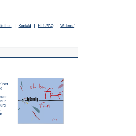
freiheit
|
Kontakt
|
Hilfe/FAQ
|
Widerruf
rüber
nd
neuer
 nur
burg
.
pe