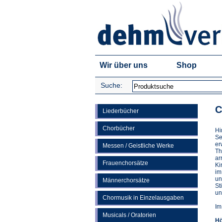
Wir über uns
Shop
Suche:
C
Liederbücher
Chorbücher
Hi
Se
er
Messen / Geistliche Werke
Th
ar
Frauenchorsätze
Ki
im
un
Männerchorsätze
St
un
Chormusik in Einzelausgaben
Im
Musicals / Oratorien
Hö