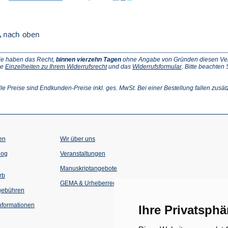
ie haben das Recht,
binnen vierzehn Tagen
ohne Angabe von Gründen diesen Vertr
(Öffnet
(Öffnet
ie
Einzelheiten zu Ihrem Widerrufsrecht
und das
Widerrufsformular
. Bitte beachten
ffnet
in
in
einem
einem
inem
neuen
neuen
lle Preise sind Endkunden-Preise inkl. ges. MwSt. Bei einer Bestellung fallen zusät
euen
Tab)
Tab)
ab)
en
Wir über uns
(Öffnet
(Öffnet
log
Veranstaltungen
in
in
einem
einem
Manuskriptangebote
neuen
neuen
rb
Tab)
Tab)
GEMA & Urheberrecht
gebühren
formationen
Ihre Privatsphä