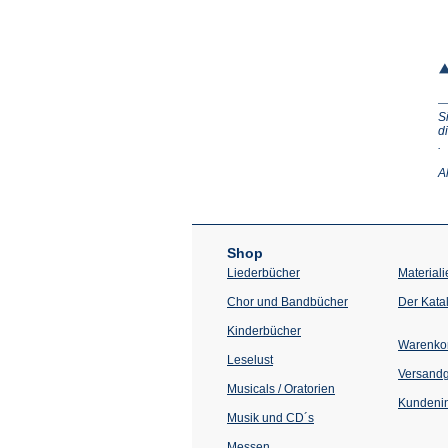
S
d
(Ö
.
in
e
A
n
T
Shop
Liederbücher
Materiali
Chor und Bandbücher
Der Kata
Kinderbücher
Warenko
Leselust
Versand
Musicals / Oratorien
Kundenin
Musik und CD´s
Messen