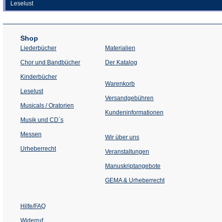
Leselust
Shop
Liederbücher
Materialien
(Öffnet
Chor und Bandbücher
Der Katalog
in
einem
Kinderbücher
neuen
Warenkorb
Tab)
Leselust
Versandgebühren
Musicals / Oratorien
Kundeninformationen
Musik und CD´s
Messen
Wir über uns
Urheberrecht
(Öffnet
Veranstaltungen
in
einem
Manuskriptangebote
neuen
Tab)
GEMA & Urheberrecht
Hilfe/FAQ
Widerruf