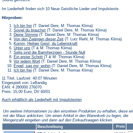
Im Liederheft finden sich 10 Neue Geistliche Lieder und Impulstexte.
Hörproben:
Ich bin frei
(T: Daniel Dere, M: Thomas Klima)
Soviel du brauchst
(T: Daniel Dere, M: Thomas Klima)
Deine Stimme
(T: Daniel Dere, M: Thomas Klima)
Von den Zwängen dieser Zeit
(T: Lutz Riehl, M: Thomas Klima)
Komm, Heilger Geist, du Lebenskraft
Unter uns
(T & M: Thomas Klima)
Selig sind die Barmherzigen - Stunde Null
Ein erster Schritt
(T & M: Thomas Klima)
Vor jedem Wort
(T: Daniel Dere, M: Thomas Klima)
Engel, sag mir, wohin
(T: Daniel Dere, M: Thomas Klima)
Ich bin frei
(T: Daniel Dere, M: Thomas Klima)
11 Titel, Laufzeit: 40:07 Minuten
Eingespielt von: LeBandig
EAN: 4 280000 276070
Preis: 15,00 Euro, DV 60/01
Auch erhältlich als Liederheft mit Impulstexten
Um weitere Informationen zu den einzelnen Produkten zu erhalten, diese ei
mit der Maus anklicken. Um einen Artikel in den Warenkorb zu legen, die
Mengenzahl eingeben und dann auf den Einkaufswagen klicken.
Beschreibung
Preis