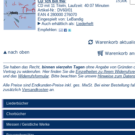
CD 'Ich bin frei'
15,00€
CD mit 11 Titeln, Laufzeit: 40:07 Minuten
Artikel-Nr.: DV60/01
EAN 4 280000 276070
Eingespielt von: LeBandig
Auch erhältlich als:
Liederheft
Empfehlen:
Sie haben das Recht,
binnen vierzehn Tagen
ohne Angabe von Gründen d
Vertrag zu widerrufen. Hier finden Sie die
Einzelheiten zu Ihrem Widerrufsre
(Öffnet
und das
Widerrufsformular
. Bitte beachten Sie unsere
Hinweise zum Daten
in
einem
Alle Preise sind Endkunden-Preise inkl. ges. MwSt. Bei einer Bestellung fal
neuen
(Öffnet
zusätzlich
Versandkosten
an.
Tab)
in
einem
neuen
Liederbücher
Tab)
Chorbücher
Messen / Geistliche Werke
Frauenchorsätze