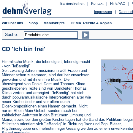
Barrierefreiheit
|
Kontakt
|
Hilfe/FAQ
|
Impressum
|
Datensc
Wir über uns
Shop
Manuskripte
GEMA, Rechte & Kopien
Suche:
CD 'Ich bin frei'
Himmlische Musik, die lebendig ist, lebendig macht
- von "leBandig!"
Seit zwanzig Jahren musizieren zwölf Frauen und
Männer schon zusammen, sind darüber erwachsen
geworden und mit ihnen ihre Musik. Die
überwiegend von Daniel Dere und Thomas Klima
geschriebenen Texte sind von Bandleiter Thomas
Klima vertont und arrangiert. "leBandig" hat sich
durch popularmusikalische Interpretationen alter wie
neuer Kirchenlieder und vor allem durch
Eigenkompositionen einen Namen gemacht. Nicht
nur im Rhein-Main-Gebiet, sondern auch bei
zahlreichen Auftritten in den Bistümern Limburg und
Mainz, sowie bei den großen Kirchentagen hat die Band das Publikum begeis
Stilistisch orientiert sich "leBandig" in Richtung Jazz und Pop. Bläser,
Rhythmusgruppe und mehrstimmiger Gesang werden zu einem unverkennba
Sound gemischt.