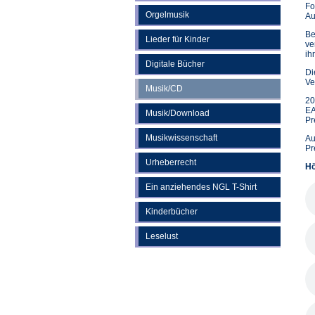
Fo
Orgelmusik
Au
Be
Lieder für Kinder
ve
ih
Digitale Bücher
Di
Ve
Musik/CD
20
EA
Musik/Download
Pr
Musikwissenschaft
Au
Pr
Urheberrecht
Hö
Ein anziehendes NGL T-Shirt
Kinderbücher
Leselust