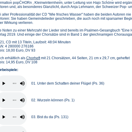
rmation popCHORn , Kleinwinternheim, unter Leitung von Hajo Schöne wird ergän
toren und, als besonderes Glanzlicht, durch Anja Lehmann, der Schweizer Pop- u
i aller Professionalität der CD "Wie frisches Wasser" haben die beiden Autoren n
rloren: Sie haben Gemeindelieder geschrieben, die auch noch mit sparsamer Begl
rer Wirkung verlieren.
e Noten zu einer Mehrzahl der Lieder sind bereits im Psalmen-Gesangbuch "Eine H
rlag 2019. Und einige der Chorsätze sind in Band 1 der gleichnamigen Chorausga
21, CD mit 13 Titeln, Laufzeit: 48:04 Minuten
N: 4 280000 276186
eis: 18,00 Euro, DV 93
ch erhältlich als
Chorheft
mit 21 Chorsätzen, 44 Seiten, 21 cm x 29,7 cm, geheftet
eis: 14,95 Euro, DV 108
rbeispiele:
01. Unter dem Schatten deiner Flügel (Ps. 36)
02. Wurzeln können (Ps. 1)
03. Bist du da (Ps. 131)