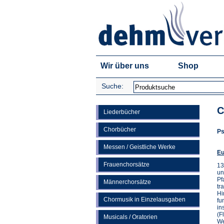
Wir über uns
Shop
Suche:
C
Liederbücher
Chorbücher
Ps
Messen / Geistliche Werke
Eu
Frauenchorsätze
13
un
Pf
Männerchorsätze
tr
Hi
Chormusik in Einzelausgaben
fu
in
(F
Musicals / Oratorien
We