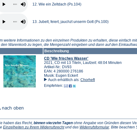
12. Wie ein Zeltdach (Ps.104)
13. Jubelt, feiert, jauchzt unserm Gott (Ps.100)
m weitere Informationen zu den einzelnen Produkten zu erhalten, diese einfach mit
n den Warenkorb zu legen, die Mengenzahl eingeben und dann auf den Einkaufswa
Beschreibung
CD 'Wie frisches Wasser'
2021, CD mit 13 Titeln, Laufzeit: 48:04 Minuten
Artikel-Nr.: DV93
EAN: 4 280000 276186
Musik: Eugen Eckert
Auch erhältlich als:
Chorheft
Empfehlen:
ie haben das Recht,
binnen vierzehn Tagen
ohne Angabe von Gründen diesen Vertr
(Öffnet
(Öffnet
ie
Einzelheiten zu Ihrem Widerrufsrecht
und das
Widerrufsformular
. Bitte beachten
ffnet
in
in
einem
einem