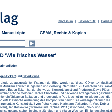
Impressum
|
Datenschutz
|
Barriere
Manuskripte
GEMA, Rechte & Kopien
D 'Wie frisches Wasser'
almenlieder
gen Eckert
und
David Plüss
 Lieder zu ausgewählten Psalmen der Bibel werden auf dieser CD von 14 Musiker
d Musikern abwechslungsreich und vielseitig interpretiert. Zu Gedichten des Frankf
arrers Eugen Eckert hat der Schweizer Konzertpianist und Produzent David Plüss
aumhaft schöne Melodien, dichte Chorsätze und packende Arrangements geschrie
nter einfühlsamen Balladen und groovendem Pop leuchtet immer wieder auch die
ndierte klassische Ausbildung des Komponisten hervor. Sie wird ergänzt durch die
strumentale Kunstfertigkeit von Petra Krause-Hartmann (Akkordeon), Yves Dobler
löten), Jan Koslowski (Gitarren) und Raphael Wolf (Saxophone). Solo- und
chselgesang stehen in einem ständigen und vitalen Wechsel. Ein junges Sextett d