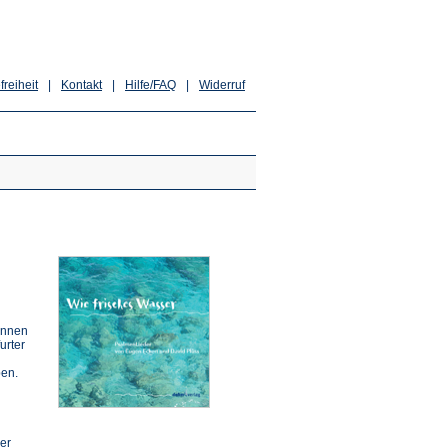
freiheit
|
Kontakt
|
Hilfe/FAQ
|
Widerruf
innen
urter
ben.
er