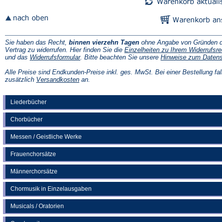
Sie haben das Recht,
binnen vierzehn Tagen
ohne Angabe von Gründen d
Vertrag zu widerrufen. Hier finden Sie die
Einzelheiten zu Ihrem Widerrufsre
(Öffnet
und das
Widerrufsformular
. Bitte beachten Sie unsere
Hinweise zum Daten
in
einem
Alle Preise sind Endkunden-Preise inkl. ges. MwSt. Bei einer Bestellung fal
neuen
(Öffnet
zusätzlich
Versandkosten
an.
Tab)
in
einem
neuen
Liederbücher
Tab)
Chorbücher
Messen / Geistliche Werke
Frauenchorsätze
Männerchorsätze
Chormusik in Einzelausgaben
Musicals / Oratorien