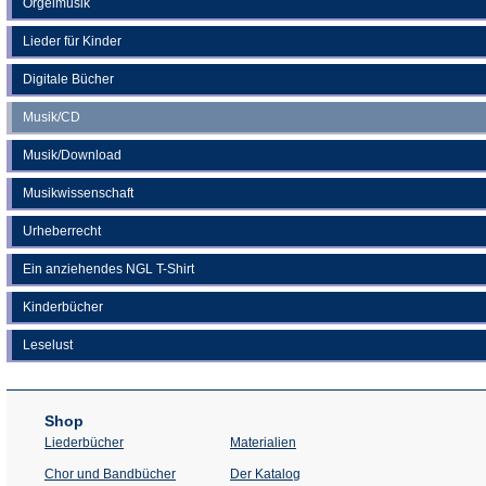
Orgelmusik
Lieder für Kinder
Digitale Bücher
Musik/CD
Musik/Download
Musikwissenschaft
Urheberrecht
Ein anziehendes NGL T-Shirt
Kinderbücher
Leselust
Shop
Liederbücher
Materialien
(Öffnet
Chor und Bandbücher
Der Katalog