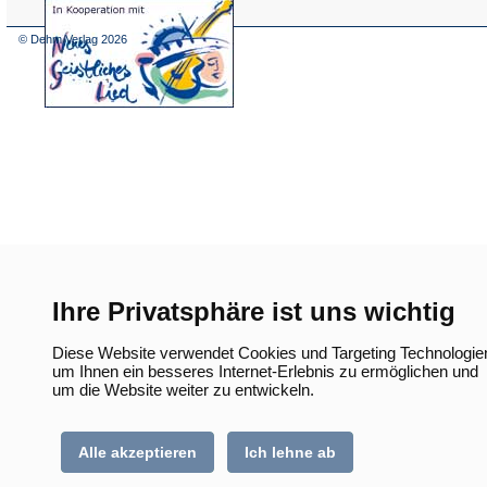
(Öffnet
in
einem
© Dehm Verlag
2026
neuen
Tab)
Ihre Privatsphäre ist uns wichtig
Diese Website verwendet Cookies und Targeting Technologie
um Ihnen ein besseres Internet-Erlebnis zu ermöglichen und
um die Website weiter zu entwickeln.
Alle akzeptieren
Ich lehne ab