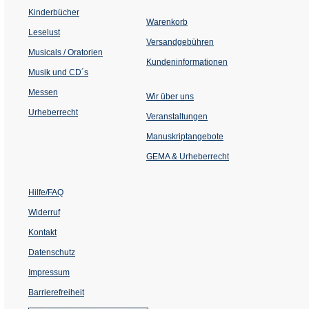
in
einem
Kinderbücher
neuen
Warenkorb
Tab)
Leselust
Versandgebühren
Musicals / Oratorien
Kundeninformationen
Musik und CD´s
Messen
Wir über uns
Urheberrecht
(Öffnet
Veranstaltungen
in
einem
Manuskriptangebote
neuen
Tab)
GEMA & Urheberrecht
Hilfe/FAQ
Widerruf
Kontakt
Datenschutz
Impressum
Barrierefreiheit