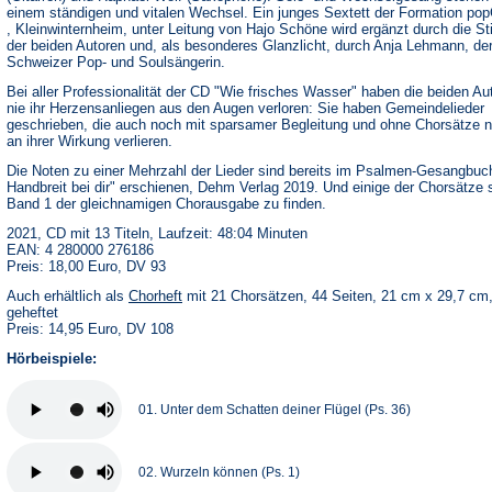
einem ständigen und vitalen Wechsel. Ein junges Sextett der Formation p
, Kleinwinternheim, unter Leitung von Hajo Schöne wird ergänzt durch die 
der beiden Autoren und, als besonderes Glanzlicht, durch Anja Lehmann, de
Schweizer Pop- und Soulsängerin.
Bei aller Professionalität der CD "Wie frisches Wasser" haben die beiden Au
nie ihr Herzensanliegen aus den Augen verloren: Sie haben Gemeindelieder
geschrieben, die auch noch mit sparsamer Begleitung und ohne Chorsätze n
an ihrer Wirkung verlieren.
Die Noten zu einer Mehrzahl der Lieder sind bereits im Psalmen-Gesangbuc
Handbreit bei dir" erschienen, Dehm Verlag 2019. Und einige der Chorsätze s
Band 1 der gleichnamigen Chorausgabe zu finden.
2021, CD mit 13 Titeln, Laufzeit: 48:04 Minuten
EAN: 4 280000 276186
Preis: 18,00 Euro, DV 93
Auch erhältlich als
Chorheft
mit 21 Chorsätzen, 44 Seiten, 21 cm x 29,7 cm
geheftet
Preis: 14,95 Euro, DV 108
Hörbeispiele:
01. Unter dem Schatten deiner Flügel (Ps. 36)
02. Wurzeln können (Ps. 1)