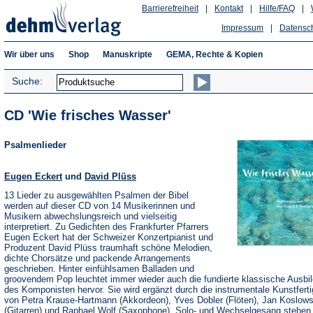
Barrierefreiheit
|
Kontakt
|
Hilfe/FAQ
|
Impressum
|
Datensc
Wir über uns
Shop
Manuskripte
GEMA, Rechte & Kopien
Suche:
CD 'Wie frisches Wasser'
Psalmenlieder
Eugen Eckert
und
David Plüss
13 Lieder zu ausgewählten Psalmen der Bibel
werden auf dieser CD von 14 Musikerinnen und
Musikern abwechslungsreich und vielseitig
interpretiert. Zu Gedichten des Frankfurter Pfarrers
Eugen Eckert hat der Schweizer Konzertpianist und
Produzent David Plüss traumhaft schöne Melodien,
dichte Chorsätze und packende Arrangements
geschrieben. Hinter einfühlsamen Balladen und
groovendem Pop leuchtet immer wieder auch die fundierte klassische Ausbi
des Komponisten hervor. Sie wird ergänzt durch die instrumentale Kunstferti
von Petra Krause-Hartmann (Akkordeon), Yves Dobler (Flöten), Jan Koslows
(Gitarren) und Raphael Wolf (Saxophone). Solo- und Wechselgesang stehen 