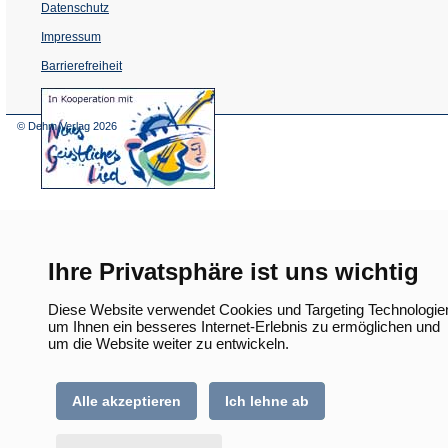
Datenschutz
Impressum
Barrierefreiheit
(Öffnet
in
einem
© Dehm Verlag
2026
neuen
Tab)
Ihre Privatsphäre ist uns wichtig
Diese Website verwendet Cookies und Targeting Technologie
um Ihnen ein besseres Internet-Erlebnis zu ermöglichen und
um die Website weiter zu entwickeln.
Alle akzeptieren
Ich lehne ab