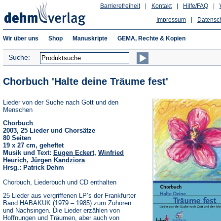
Barrierefreiheit
|
Kontakt
|
Hilfe/FAQ
|
Impressum
|
Datensc
Wir über uns
Shop
Manuskripte
GEMA, Rechte & Kopien
Suche:
Chorbuch 'Halte deine Träume fest'
Lieder von der Suche nach Gott und den
Menschen
Chorbuch
2003, 25 Lieder und Chorsätze
80 Seiten
19 x 27 cm, geheftet
Musik und Text:
Eugen Eckert
,
Winfried
Heurich
,
Jürgen Kandziora
Hrsg.: Patrick Dehm
Chorbuch, Liederbuch und CD enthalten
25 Lieder aus vergriffenen LP’s der Frankfurter
Band HABAKUK (1979 – 1985) zum Zuhören
und Nachsingen. Die Lieder erzählen von
Hoffnungen und Träumen, aber auch von