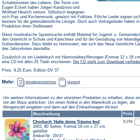
Schattenseiten des Lebens. Die Texte von
Eugen Eckert haben Jürgen Kandziora und
Winfried Heurich vertont. Stilistisch begegnen
sich Pop- und Kirchenmusik, gewürzt mit Folklore. Etliche Lieder eignen sic
bestens für die gottesdienstliche Liturgie. Doch auch Vortragslieder haben in
Produktion ihren Stellenwert.
Diese musikalische Spurensuche enthält Material für Jugend- u. Gemeindec
den Unterricht in Schule und Katechese und für die Gestaltung von lebendig
Gottesdiensten. Dazu bleibt es hörenswert, wie sich das Neue Geistliche Li
drei Jahrzehnten darstellte.
Zusätzlich ist ein Liederbuch mit Harmoniebezifferungen (Format 12 x 18 c
eine CD mit allen 25 Titeln erschienen.
Die CD steht zum Download verfügba
Preis: 9,25 Euro, Edition DV 37
(Öffnet
(Öffnet
Mehr:
Inhaltsverzeichnis
Vorwort
in
in
einem
einem
neuen
neuen
Tab)
Tab)
Um weitere Informationen zu den einzelnen Produkten zu erhalten, diese ei
mit der Maus anklicken. Um einen Artikel in den Warenkorb zu legen, die
Mengenzahl eingeben und dann auf den Einkaufswagen klicken.
Beschreibung
Preis
Chorbuch 'Halte deine Träume fest'
9,25€
2003, 80 Seiten, Format 19 cm x 27 cm,
geheftet
Artikel-Nr.: DV37