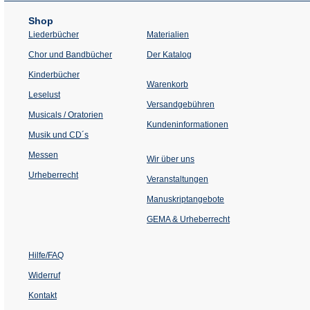
Shop
Liederbücher
Materialien
(Öffnet
Chor und Bandbücher
Der Katalog
in
einem
Kinderbücher
neuen
Warenkorb
Tab)
Leselust
Versandgebühren
Musicals / Oratorien
Kundeninformationen
Musik und CD´s
Messen
Wir über uns
Urheberrecht
(Öffnet
Veranstaltungen
in
einem
Manuskriptangebote
neuen
Tab)
GEMA & Urheberrecht
Hilfe/FAQ
Widerruf
Kontakt