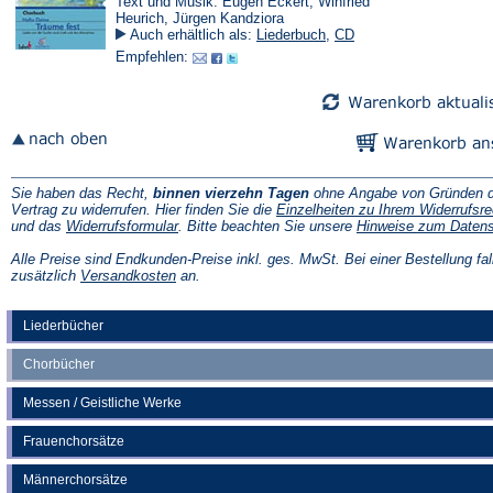
Text und Musik: Eugen Eckert, Winfried
Heurich, Jürgen Kandziora
Auch erhältlich als:
Liederbuch
,
CD
Empfehlen:
Sie haben das Recht,
binnen vierzehn Tagen
ohne Angabe von Gründen d
Vertrag zu widerrufen. Hier finden Sie die
Einzelheiten zu Ihrem Widerrufsre
(Öffnet
und das
Widerrufsformular
. Bitte beachten Sie unsere
Hinweise zum Daten
in
einem
Alle Preise sind Endkunden-Preise inkl. ges. MwSt. Bei einer Bestellung fal
neuen
(Öffnet
zusätzlich
Versandkosten
an.
Tab)
in
einem
neuen
Liederbücher
Tab)
Chorbücher
Messen / Geistliche Werke
Frauenchorsätze
Männerchorsätze