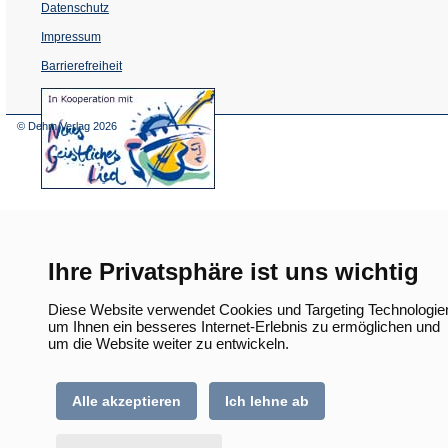
Datenschutz
Impressum
Barrierefreiheit
(Öffnet
in
einem
© Dehm Verlag
2026
neuen
Tab)
Ihre Privatsphäre ist uns wichtig
Diese Website verwendet Cookies und Targeting Technologie
um Ihnen ein besseres Internet-Erlebnis zu ermöglichen und
um die Website weiter zu entwickeln.
Alle akzeptieren
Ich lehne ab