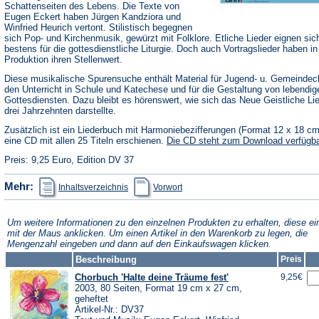
Schattenseiten des Lebens. Die Texte von
Eugen Eckert haben Jürgen Kandziora und
Winfried Heurich vertont. Stilistisch begegnen
sich Pop- und Kirchenmusik, gewürzt mit Folklore. Etliche Lieder eignen sic
bestens für die gottesdienstliche Liturgie. Doch auch Vortragslieder haben in
Produktion ihren Stellenwert.
Diese musikalische Spurensuche enthält Material für Jugend- u. Gemeindec
den Unterricht in Schule und Katechese und für die Gestaltung von lebendig
Gottesdiensten. Dazu bleibt es hörenswert, wie sich das Neue Geistliche Li
drei Jahrzehnten darstellte.
Zusätzlich ist ein Liederbuch mit Harmoniebezifferungen (Format 12 x 18 c
eine CD mit allen 25 Titeln erschienen.
Die CD steht zum Download verfügba
Preis: 9,25 Euro, Edition DV 37
(Öffnet
(Öffnet
Mehr:
Inhaltsverzeichnis
Vorwort
in
in
einem
einem
neuen
neuen
Tab)
Tab)
Um weitere Informationen zu den einzelnen Produkten zu erhalten, diese ei
mit der Maus anklicken. Um einen Artikel in den Warenkorb zu legen, die
Mengenzahl eingeben und dann auf den Einkaufswagen klicken.
Beschreibung
Preis
Chorbuch 'Halte deine Träume fest'
9,25€
2003, 80 Seiten, Format 19 cm x 27 cm,
geheftet
Artikel-Nr.: DV37