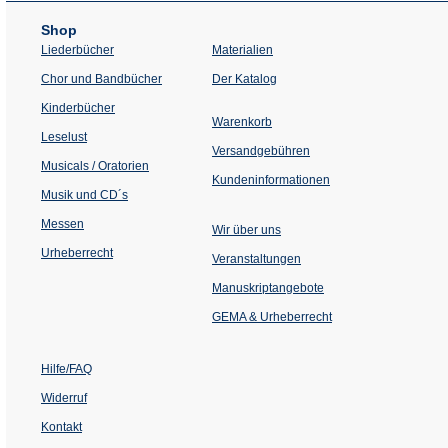
Shop
Liederbücher
Materialien
(Öffnet
Chor und Bandbücher
Der Katalog
in
einem
Kinderbücher
neuen
Warenkorb
Tab)
Leselust
Versandgebühren
Musicals / Oratorien
Kundeninformationen
Musik und CD´s
Messen
Wir über uns
Urheberrecht
(Öffnet
Veranstaltungen
in
einem
Manuskriptangebote
neuen
Tab)
GEMA & Urheberrecht
Hilfe/FAQ
Widerruf
Kontakt