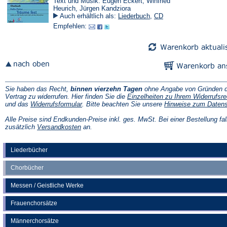
Text und Musik: Eugen Eckert, Winfried
Heurich, Jürgen Kandziora
Auch erhältlich als:
Liederbuch
,
CD
Empfehlen:
Sie haben das Recht,
binnen vierzehn Tagen
ohne Angabe von Gründen d
Vertrag zu widerrufen. Hier finden Sie die
Einzelheiten zu Ihrem Widerrufsre
(Öffnet
und das
Widerrufsformular
. Bitte beachten Sie unsere
Hinweise zum Daten
in
einem
Alle Preise sind Endkunden-Preise inkl. ges. MwSt. Bei einer Bestellung fal
neuen
(Öffnet
zusätzlich
Versandkosten
an.
Tab)
in
einem
neuen
Liederbücher
Tab)
Chorbücher
Messen / Geistliche Werke
Frauenchorsätze
Männerchorsätze