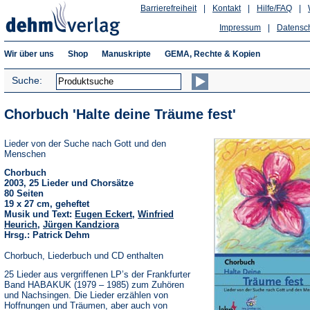
Barrierefreiheit
|
Kontakt
|
Hilfe/FAQ
|
Impressum
|
Datensc
Wir über uns
Shop
Manuskripte
GEMA, Rechte & Kopien
Suche:
Chorbuch 'Halte deine Träume fest'
Lieder von der Suche nach Gott und den
Menschen
Chorbuch
2003, 25 Lieder und Chorsätze
80 Seiten
19 x 27 cm, geheftet
Musik und Text:
Eugen Eckert
,
Winfried
Heurich
,
Jürgen Kandziora
Hrsg.: Patrick Dehm
Chorbuch, Liederbuch und CD enthalten
25 Lieder aus vergriffenen LP’s der Frankfurter
Band HABAKUK (1979 – 1985) zum Zuhören
und Nachsingen. Die Lieder erzählen von
Hoffnungen und Träumen, aber auch von