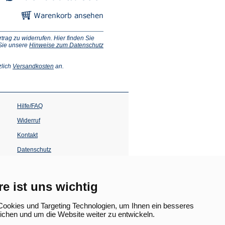
ag zu widerrufen. Hier finden Sie
 Sie unsere
Hinweise zum Datenschutz
(Öffnet
zlich
Versandkosten
an.
in
einem
neuen
Tab)
Hilfe/FAQ
Widerruf
Kontakt
Datenschutz
Impressum
Barrierefreiheit
re ist uns wichtig
(Öffnet
in
ookies und Targeting Technologien, um Ihnen ein besseres
einem
lichen und um die Website weiter zu entwickeln.
neuen
Tab)