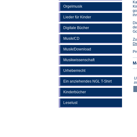
Ka
Orgelmusik
Ki
go
ih
Lieder für Kinder
Di
de
Digitale Bücher
Go
Musik/CD
Zu
Di
Musik/Download
Pr
Musikwissenschaft
M
Urheberrecht
U
Ein anziehendes NGL T-Shirt
i
Kinderbücher
Leselust