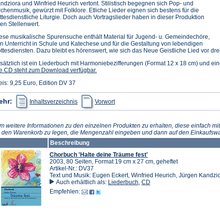
ndziora und Winfried Heurich vertont. Stilistisch begegnen sich Pop- und
rchenmusik, gewürzt mit Folklore. Etliche Lieder eignen sich bestens für die
ttesdienstliche Liturgie. Doch auch Vortragslieder haben in dieser Produktion
ren Stellenwert.
ese musikalische Spurensuche enthält Material für Jugend- u. Gemeindechöre,
n Unterricht in Schule und Katechese und für die Gestaltung von lebendigen
ttesdiensten. Dazu bleibt es hörenswert, wie sich das Neue Geistliche Lied vor drei
sätzlich ist ein Liederbuch mit Harmoniebezifferungen (Format 12 x 18 cm) und ein
e CD steht zum Download verfügbar.
eis: 9,25 Euro, Edition DV 37
(Öffnet
(Öffnet
ehr:
Inhaltsverzeichnis
Vorwort
in
in
einem
einem
neuen
neuen
Tab)
Tab)
m weitere Informationen zu den einzelnen Produkten zu erhalten, diese einfach mit
n den Warenkorb zu legen, die Mengenzahl eingeben und dann auf den Einkaufswa
Beschreibung
Chorbuch 'Halte deine Träume fest'
2003, 80 Seiten, Format 19 cm x 27 cm, geheftet
Artikel-Nr.: DV37
Text und Musik: Eugen Eckert, Winfried Heurich, Jürgen Kandzi
Auch erhältlich als:
Liederbuch
,
CD
Empfehlen: