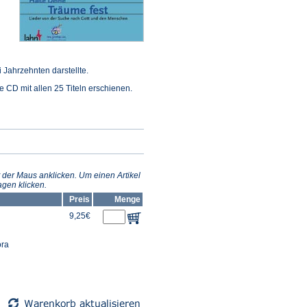
 Jahrzehnten darstellte.
e CD mit allen 25 Titeln erschienen.
 der Maus anklicken. Um einen Artikel
gen klicken.
Preis
Menge
9,25€
ora