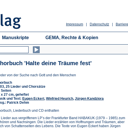
Impressum
|
Datenschutz
|
Barriere
Manuskripte
GEMA, Rechte & Kopien
horbuch 'Halte deine Träume fest'
eder von der Suche nach Gott und den Menschen
orbuch
03, 25 Lieder und Chorsätze
 Seiten
 x 27 cm, geheftet
sik und Text:
Eugen Eckert
,
Winfried Heurich
,
Jürgen Kandziora
sg.: Patrick Dehm
orbuch, Liederbuch und CD enthalten
 Lieder aus vergriffenen LP’s der Frankfurter Band HABAKUK (1979 – 1985) zum
hören und Nachsingen. Die Lieder erzählen von Hoffnungen und Träumen, aber
ch von Schattenseiten des Lebens. Die Texte von Eugen Eckert haben Jürgen