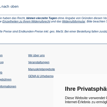
ie haben das Recht,
binnen vierzehn Tagen
ohne Angabe von Gründen diesen Vertr
(Öffnet
(Öffnet
ie
Einzelheiten zu Ihrem Widerrufsrecht
und das
Widerrufsformular
. Bitte beachten
ffnet
in
in
einem
einem
inem
neuen
neuen
lle Preise sind Endkunden-Preise inkl. ges. MwSt. Bei einer Bestellung fallen zusät
euen
Tab)
Tab)
ab)
en
Wir über uns
(Öffnet
(Öffnet
log
Veranstaltungen
in
in
einem
einem
Manuskriptangebote
neuen
neuen
rb
Tab)
Tab)
GEMA & Urheberrecht
gebühren
formationen
Ihre Privatsphä
Diese Website verwendet C
Internet-Erlebnis zu ermög