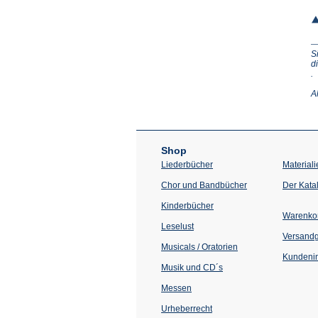
S
d
(Ö
.
in
e
A
n
T
Shop
Liederbücher
Materiali
Chor und Bandbücher
Der Kata
Kinderbücher
Warenko
Leselust
Versand
Musicals / Oratorien
Kundenin
Musik und CD´s
Messen
Urheberrecht