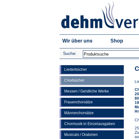
Wir über uns
Shop
Suche:
C
Liederbücher
Chorbücher
Li
Ch
Messen / Geistliche Werke
20
80
Frauenchorsätze
19
Mu
Hr
Männerchorsätze
Ch
Chormusik in Einzelausgaben
25
Zu
Musicals / Oratorien
au