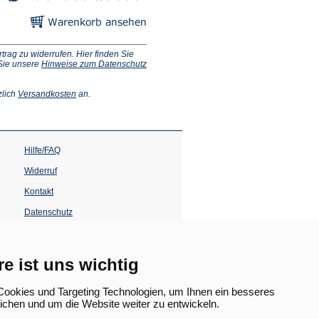
ag zu widerrufen. Hier finden Sie
 Sie unsere
Hinweise zum Datenschutz
(Öffnet
zlich
Versandkosten
an.
in
einem
neuen
Tab)
Hilfe/FAQ
Widerruf
Kontakt
Datenschutz
Impressum
Barrierefreiheit
re ist uns wichtig
(Öffnet
in
ookies und Targeting Technologien, um Ihnen ein besseres
einem
lichen und um die Website weiter zu entwickeln.
neuen
Tab)