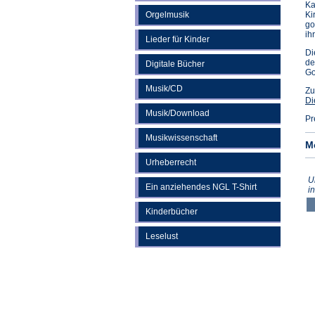
Ka
Orgelmusik
Ki
go
ih
Lieder für Kinder
Di
de
Digitale Bücher
Go
Musik/CD
Zu
Di
Musik/Download
Pr
Musikwissenschaft
M
Urheberrecht
U
Ein anziehendes NGL T-Shirt
i
Kinderbücher
Leselust