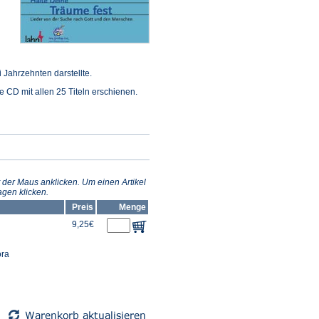
 Jahrzehnten darstellte.
e CD mit allen 25 Titeln erschienen.
 der Maus anklicken. Um einen Artikel
gen klicken.
Preis
Menge
9,25€
ora