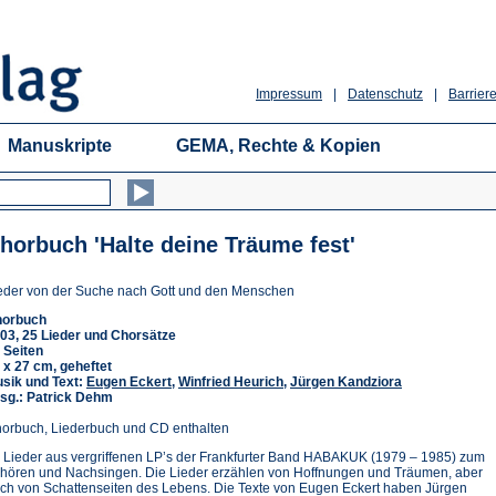
Impressum
|
Datenschutz
|
Barriere
Manuskripte
GEMA, Rechte & Kopien
horbuch 'Halte deine Träume fest'
eder von der Suche nach Gott und den Menschen
orbuch
03, 25 Lieder und Chorsätze
 Seiten
 x 27 cm, geheftet
sik und Text:
Eugen Eckert
,
Winfried Heurich
,
Jürgen Kandziora
sg.: Patrick Dehm
orbuch, Liederbuch und CD enthalten
 Lieder aus vergriffenen LP’s der Frankfurter Band HABAKUK (1979 – 1985) zum
hören und Nachsingen. Die Lieder erzählen von Hoffnungen und Träumen, aber
ch von Schattenseiten des Lebens. Die Texte von Eugen Eckert haben Jürgen