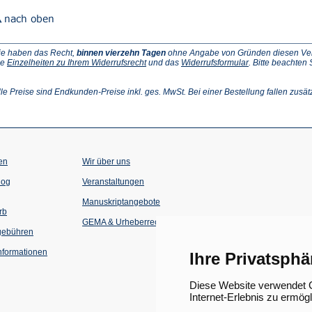
ie haben das Recht,
binnen vierzehn Tagen
ohne Angabe von Gründen diesen Vertr
(Öffnet
(Öffnet
ie
Einzelheiten zu Ihrem Widerrufsrecht
und das
Widerrufsformular
. Bitte beachten
ffnet
in
in
einem
einem
inem
neuen
neuen
lle Preise sind Endkunden-Preise inkl. ges. MwSt. Bei einer Bestellung fallen zusät
euen
Tab)
Tab)
ab)
en
Wir über uns
(Öffnet
(Öffnet
log
Veranstaltungen
in
in
einem
einem
Manuskriptangebote
neuen
neuen
rb
Tab)
Tab)
GEMA & Urheberrecht
gebühren
formationen
Ihre Privatsphä
Diese Website verwendet C
Internet-Erlebnis zu ermög