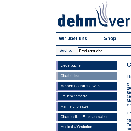
Wir über uns
Shop
Suche:
C
Liederbücher
Chorbücher
Li
Ch
Messen / Geistliche Werke
20
80
Frauenchorsätze
19
Mu
Hr
Männerchorsätze
Ch
Chormusik in Einzelausgaben
25
Zu
Musicals / Oratorien
au