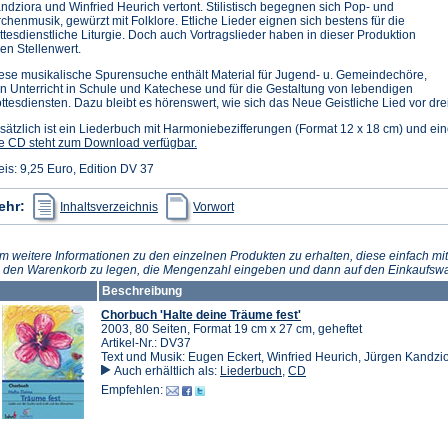
ndziora und Winfried Heurich vertont. Stilistisch begegnen sich Pop- und
rchenmusik, gewürzt mit Folklore. Etliche Lieder eignen sich bestens für die
ttesdienstliche Liturgie. Doch auch Vortragslieder haben in dieser Produktion
ren Stellenwert.
ese musikalische Spurensuche enthält Material für Jugend- u. Gemeindechöre,
n Unterricht in Schule und Katechese und für die Gestaltung von lebendigen
ttesdiensten. Dazu bleibt es hörenswert, wie sich das Neue Geistliche Lied vor drei
sätzlich ist ein Liederbuch mit Harmoniebezifferungen (Format 12 x 18 cm) und ein
e CD steht zum Download verfügbar.
eis: 9,25 Euro, Edition DV 37
(Öffnet
(Öffnet
ehr:
Inhaltsverzeichnis
Vorwort
in
in
einem
einem
neuen
neuen
Tab)
Tab)
m weitere Informationen zu den einzelnen Produkten zu erhalten, diese einfach mit
n den Warenkorb zu legen, die Mengenzahl eingeben und dann auf den Einkaufswa
Beschreibung
Chorbuch 'Halte deine Träume fest'
2003, 80 Seiten, Format 19 cm x 27 cm, geheftet
Artikel-Nr.: DV37
Text und Musik: Eugen Eckert, Winfried Heurich, Jürgen Kandzi
Auch erhältlich als:
Liederbuch
,
CD
Empfehlen: