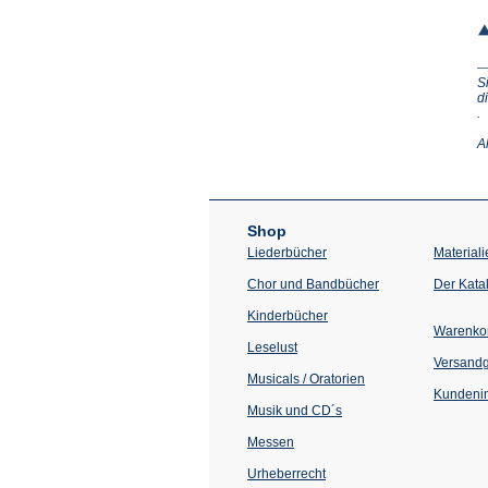
S
d
(Ö
.
in
e
A
n
T
Shop
Liederbücher
Materiali
Chor und Bandbücher
Der Kata
Kinderbücher
Warenko
Leselust
Versand
Musicals / Oratorien
Kundenin
Musik und CD´s
Messen
Urheberrecht