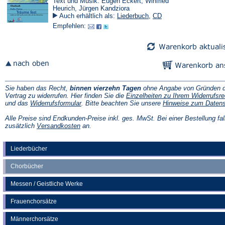
Text und Musik: Eugen Eckert, Winfried
Heurich, Jürgen Kandziora
Auch erhältlich als:
Liederbuch
,
CD
Empfehlen:
Sie haben das Recht,
binnen vierzehn Tagen
ohne Angabe von Gründen d
Vertrag zu widerrufen. Hier finden Sie die
Einzelheiten zu Ihrem Widerrufsre
(Öffnet
und das
Widerrufsformular
. Bitte beachten Sie unsere
Hinweise zum Daten
in
einem
Alle Preise sind Endkunden-Preise inkl. ges. MwSt. Bei einer Bestellung fal
neuen
(Öffnet
zusätzlich
Versandkosten
an.
Tab)
in
einem
neuen
Liederbücher
Tab)
Chorbücher
Messen / Geistliche Werke
Frauenchorsätze
Männerchorsätze