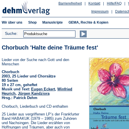
Barrierefreiheit
|
Kontakt
|
Hilfe/FAQ
|
Impressum
|
Datensc
Wir über uns
Shop
Manuskripte
GEMA, Rechte & Kopien
Suche:
Chorbuch 'Halte deine Träume fest'
Lieder von der Suche nach Gott und den
Menschen
Chorbuch
2003, 25 Lieder und Chorsätze
80 Seiten
19 x 27 cm, geheftet
Musik und Text:
Eugen Eckert
,
Winfried
Heurich
,
Jürgen Kandziora
Hrsg.: Patrick Dehm
Chorbuch, Liederbuch und CD enthalten
25 Lieder aus vergriffenen LP’s der Frankfurter
Band HABAKUK (1979 – 1985) zum Zuhören
und Nachsingen. Die Lieder erzählen von
Hoffnungen und Träumen, aber auch von