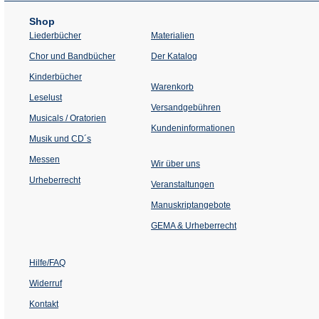
Shop
Liederbücher
Materialien
(Öffnet
Chor und Bandbücher
Der Katalog
in
einem
Kinderbücher
neuen
Warenkorb
Tab)
Leselust
Versandgebühren
Musicals / Oratorien
Kundeninformationen
Musik und CD´s
Messen
Wir über uns
Urheberrecht
(Öffnet
Veranstaltungen
in
einem
Manuskriptangebote
neuen
Tab)
GEMA & Urheberrecht
Hilfe/FAQ
Widerruf
Kontakt