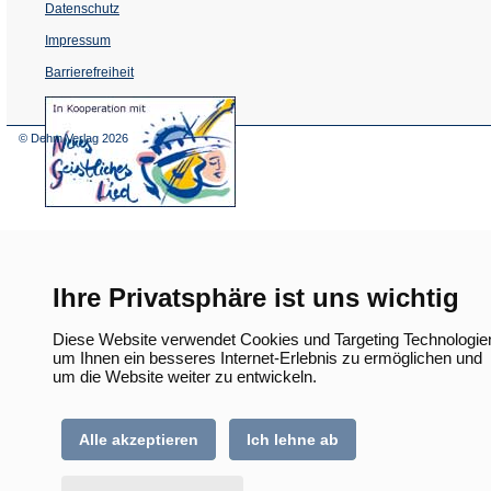
Datenschutz
Impressum
Barrierefreiheit
(Öffnet
in
einem
© Dehm Verlag
2026
neuen
Tab)
Ihre Privatsphäre ist uns wichtig
Diese Website verwendet Cookies und Targeting Technologie
um Ihnen ein besseres Internet-Erlebnis zu ermöglichen und
um die Website weiter zu entwickeln.
Alle akzeptieren
Ich lehne ab