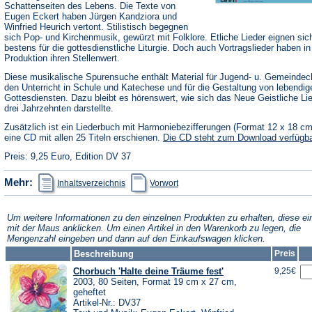
Schattenseiten des Lebens. Die Texte von
Eugen Eckert haben Jürgen Kandziora und
Winfried Heurich vertont. Stilistisch begegnen
sich Pop- und Kirchenmusik, gewürzt mit Folklore. Etliche Lieder eignen sic
bestens für die gottesdienstliche Liturgie. Doch auch Vortragslieder haben in
Produktion ihren Stellenwert.
Diese musikalische Spurensuche enthält Material für Jugend- u. Gemeindec
den Unterricht in Schule und Katechese und für die Gestaltung von lebendig
Gottesdiensten. Dazu bleibt es hörenswert, wie sich das Neue Geistliche Li
drei Jahrzehnten darstellte.
Zusätzlich ist ein Liederbuch mit Harmoniebezifferungen (Format 12 x 18 c
eine CD mit allen 25 Titeln erschienen.
Die CD steht zum Download verfügba
Preis: 9,25 Euro, Edition DV 37
(Öffnet
(Öffnet
Mehr:
Inhaltsverzeichnis
Vorwort
in
in
einem
einem
neuen
neuen
Tab)
Tab)
Um weitere Informationen zu den einzelnen Produkten zu erhalten, diese ei
mit der Maus anklicken. Um einen Artikel in den Warenkorb zu legen, die
Mengenzahl eingeben und dann auf den Einkaufswagen klicken.
Beschreibung
Preis
Chorbuch 'Halte deine Träume fest'
9,25€
2003, 80 Seiten, Format 19 cm x 27 cm,
geheftet
Artikel-Nr.: DV37