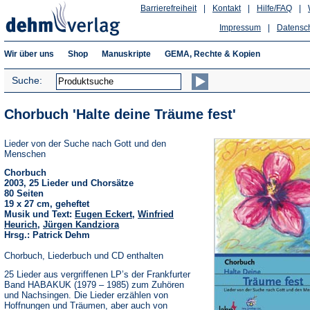
Barrierefreiheit
|
Kontakt
|
Hilfe/FAQ
|
Impressum
|
Datensc
Wir über uns
Shop
Manuskripte
GEMA, Rechte & Kopien
Suche:
Chorbuch 'Halte deine Träume fest'
Lieder von der Suche nach Gott und den
Menschen
Chorbuch
2003, 25 Lieder und Chorsätze
80 Seiten
19 x 27 cm, geheftet
Musik und Text:
Eugen Eckert
,
Winfried
Heurich
,
Jürgen Kandziora
Hrsg.: Patrick Dehm
Chorbuch, Liederbuch und CD enthalten
25 Lieder aus vergriffenen LP’s der Frankfurter
Band HABAKUK (1979 – 1985) zum Zuhören
und Nachsingen. Die Lieder erzählen von
Hoffnungen und Träumen, aber auch von