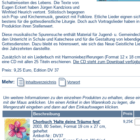
Schattenseiten des Lebens. Die Texte von
Eugen Eckert haben Jürgen Kandziora und
Winfried Heurich vertont. Stilistisch begegnen
sich Pop- und Kirchenmusik, gewürzt mit Folklore. Etliche Lieder eignen sic
bestens für die gottesdienstliche Liturgie. Doch auch Vortragslieder haben in
Produktion ihren Stellenwert.
Diese musikalische Spurensuche enthält Material für Jugend- u. Gemeindec
den Unterricht in Schule und Katechese und für die Gestaltung von lebendig
Gottesdiensten. Dazu bleibt es hörenswert, wie sich das Neue Geistliche Li
drei Jahrzehnten darstellte.
Zusätzlich ist ein Liederbuch mit Harmoniebezifferungen (Format 12 x 18 c
eine CD mit allen 25 Titeln erschienen.
Die CD steht zum Download verfügba
Preis: 9,25 Euro, Edition DV 37
(Öffnet
(Öffnet
Mehr:
Inhaltsverzeichnis
Vorwort
in
in
einem
einem
neuen
neuen
Tab)
Tab)
Um weitere Informationen zu den einzelnen Produkten zu erhalten, diese ei
mit der Maus anklicken. Um einen Artikel in den Warenkorb zu legen, die
Mengenzahl eingeben und dann auf den Einkaufswagen klicken.
Beschreibung
Preis
Chorbuch 'Halte deine Träume fest'
9,25€
2003, 80 Seiten, Format 19 cm x 27 cm,
geheftet
Artikel-Nr.: DV37