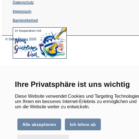
Datenschutz
Impressum
Barrierefreiheit
(Öffnet
in
einem
© Dehm Verlag
2026
neuen
Tab)
Ihre Privatsphäre ist uns wichtig
Diese Website verwendet Cookies und Targeting Technologie
um Ihnen ein besseres Internet-Erlebnis zu ermöglichen und
um die Website weiter zu entwickeln.
Alle akzeptieren
Ich lehne ab