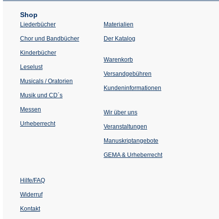
Shop
Liederbücher
Materialien
(Öffnet
Chor und Bandbücher
Der Katalog
in
einem
Kinderbücher
neuen
Warenkorb
Tab)
Leselust
Versandgebühren
Musicals / Oratorien
Kundeninformationen
Musik und CD´s
Messen
Wir über uns
Urheberrecht
(Öffnet
Veranstaltungen
in
einem
Manuskriptangebote
neuen
Tab)
GEMA & Urheberrecht
Hilfe/FAQ
Widerruf
Kontakt