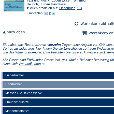
Text und Musik: Eugen Eckert, Winfried
Heurich, Jürgen Kandziora
Auch erhältlich als:
Liederbuch
,
CD
Empfehlen:
Sie haben das Recht,
binnen vierzehn Tagen
ohne Angabe von Gründen d
Vertrag zu widerrufen. Hier finden Sie die
Einzelheiten zu Ihrem Widerrufsre
(Öffnet
und das
Widerrufsformular
. Bitte beachten Sie unsere
Hinweise zum Daten
in
einem
Alle Preise sind Endkunden-Preise inkl. ges. MwSt. Bei einer Bestellung fal
neuen
(Öffnet
zusätzlich
Versandkosten
an.
Tab)
in
einem
neuen
Liederbücher
Tab)
Chorbücher
Messen / Geistliche Werke
Frauenchorsätze
Männerchorsätze