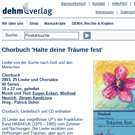
Barrierefreiheit
|
Kontakt
|
Hilfe/FAQ
|
Impressum
|
Datensc
Wir über uns
Shop
Manuskripte
GEMA, Rechte & Kopien
Suche:
Chorbuch 'Halte deine Träume fest'
Lieder von der Suche nach Gott und den
Menschen
Chorbuch
2003, 25 Lieder und Chorsätze
80 Seiten
19 x 27 cm, geheftet
Musik und Text:
Eugen Eckert
,
Winfried
Heurich
,
Jürgen Kandziora
Hrsg.: Patrick Dehm
Chorbuch, Liederbuch und CD enthalten
25 Lieder aus vergriffenen LP’s der Frankfurter
Band HABAKUK (1979 – 1985) zum Zuhören
und Nachsingen. Die Lieder erzählen von
Hoffnungen und Träumen, aber auch von