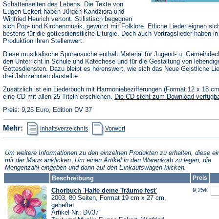
Schattenseiten des Lebens. Die Texte von
Eugen Eckert haben Jürgen Kandziora und
Winfried Heurich vertont. Stilistisch begegnen
sich Pop- und Kirchenmusik, gewürzt mit Folklore. Etliche Lieder eignen sic
bestens für die gottesdienstliche Liturgie. Doch auch Vortragslieder haben in
Produktion ihren Stellenwert.
Diese musikalische Spurensuche enthält Material für Jugend- u. Gemeindec
den Unterricht in Schule und Katechese und für die Gestaltung von lebendig
Gottesdiensten. Dazu bleibt es hörenswert, wie sich das Neue Geistliche Li
drei Jahrzehnten darstellte.
Zusätzlich ist ein Liederbuch mit Harmoniebezifferungen (Format 12 x 18 c
eine CD mit allen 25 Titeln erschienen.
Die CD steht zum Download verfügba
Preis: 9,25 Euro, Edition DV 37
(Öffnet
(Öffnet
Mehr:
Inhaltsverzeichnis
Vorwort
in
in
einem
einem
neuen
neuen
Tab)
Tab)
Um weitere Informationen zu den einzelnen Produkten zu erhalten, diese ei
mit der Maus anklicken. Um einen Artikel in den Warenkorb zu legen, die
Mengenzahl eingeben und dann auf den Einkaufswagen klicken.
Beschreibung
Preis
Chorbuch 'Halte deine Träume fest'
9,25€
2003, 80 Seiten, Format 19 cm x 27 cm,
geheftet
Artikel-Nr.: DV37