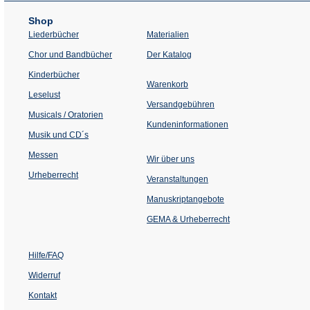
Shop
Liederbücher
Materialien
(Öffnet
Chor und Bandbücher
Der Katalog
in
einem
Kinderbücher
neuen
Warenkorb
Tab)
Leselust
Versandgebühren
Musicals / Oratorien
Kundeninformationen
Musik und CD´s
Messen
Wir über uns
Urheberrecht
(Öffnet
Veranstaltungen
in
einem
Manuskriptangebote
neuen
Tab)
GEMA & Urheberrecht
Hilfe/FAQ
Widerruf
Kontakt