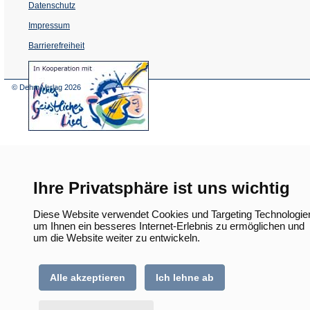
Datenschutz
Impressum
Barrierefreiheit
(Öffnet
in
einem
© Dehm Verlag
2026
neuen
Tab)
Ihre Privatsphäre ist uns wichtig
Diese Website verwendet Cookies und Targeting Technologie
um Ihnen ein besseres Internet-Erlebnis zu ermöglichen und
um die Website weiter zu entwickeln.
Alle akzeptieren
Ich lehne ab