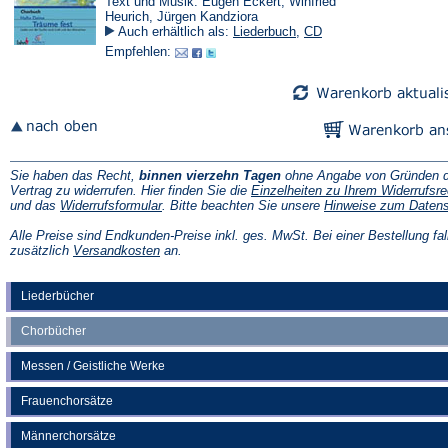
Text und Musik: Eugen Eckert, Winfried
Heurich, Jürgen Kandziora
Auch erhältlich als:
Liederbuch
,
CD
Empfehlen:
Sie haben das Recht,
binnen vierzehn Tagen
ohne Angabe von Gründen d
Vertrag zu widerrufen. Hier finden Sie die
Einzelheiten zu Ihrem Widerrufsre
(Öffnet
und das
Widerrufsformular
. Bitte beachten Sie unsere
Hinweise zum Daten
in
einem
Alle Preise sind Endkunden-Preise inkl. ges. MwSt. Bei einer Bestellung fal
neuen
(Öffnet
zusätzlich
Versandkosten
an.
Tab)
in
einem
neuen
Liederbücher
Tab)
Chorbücher
Messen / Geistliche Werke
Frauenchorsätze
Männerchorsätze