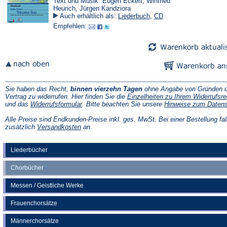
Text und Musik: Eugen Eckert, Winfried
Heurich, Jürgen Kandziora
Auch erhältlich als:
Liederbuch
,
CD
Empfehlen:
Sie haben das Recht,
binnen vierzehn Tagen
ohne Angabe von Gründen d
Vertrag zu widerrufen. Hier finden Sie die
Einzelheiten zu Ihrem Widerrufsre
(Öffnet
und das
Widerrufsformular
. Bitte beachten Sie unsere
Hinweise zum Daten
in
einem
Alle Preise sind Endkunden-Preise inkl. ges. MwSt. Bei einer Bestellung fal
neuen
(Öffnet
zusätzlich
Versandkosten
an.
Tab)
in
einem
neuen
Liederbücher
Tab)
Chorbücher
Messen / Geistliche Werke
Frauenchorsätze
Männerchorsätze