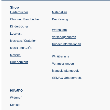
Shop
Liederbücher
Materialien
(Öffnet
Chor und Bandbücher
Der Katalog
in
einem
Kinderbücher
neuen
Warenkorb
Tab)
Leselust
Versandgebühren
Musicals / Oratorien
Kundeninformationen
Musik und CD´s
Messen
Wir über uns
Urheberrecht
(Öffnet
Veranstaltungen
in
einem
Manuskriptangebote
neuen
Tab)
GEMA & Urheberrecht
Hilfe/FAQ
Widerruf
Kontakt