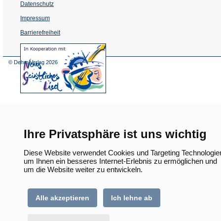
Datenschutz
Impressum
Barrierefreiheit
(Öffnet
in
einem
© Dehm Verlag
2026
neuen
Tab)
Ihre Privatsphäre ist uns wichtig
Diese Website verwendet Cookies und Targeting Technologie
um Ihnen ein besseres Internet-Erlebnis zu ermöglichen und
um die Website weiter zu entwickeln.
Alle akzeptieren
Ich lehne ab