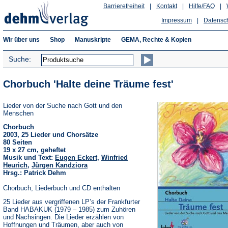
Barrierefreiheit
|
Kontakt
|
Hilfe/FAQ
|
Impressum
|
Datensc
Wir über uns
Shop
Manuskripte
GEMA, Rechte & Kopien
Suche:
Chorbuch 'Halte deine Träume fest'
Lieder von der Suche nach Gott und den
Menschen
Chorbuch
2003, 25 Lieder und Chorsätze
80 Seiten
19 x 27 cm, geheftet
Musik und Text:
Eugen Eckert
,
Winfried
Heurich
,
Jürgen Kandziora
Hrsg.: Patrick Dehm
Chorbuch, Liederbuch und CD enthalten
25 Lieder aus vergriffenen LP’s der Frankfurter
Band HABAKUK (1979 – 1985) zum Zuhören
und Nachsingen. Die Lieder erzählen von
Hoffnungen und Träumen, aber auch von