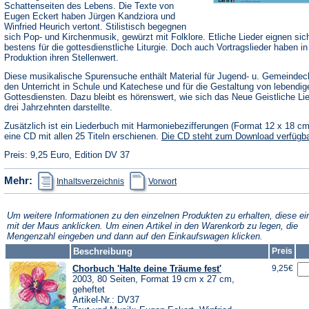
Schattenseiten des Lebens. Die Texte von
Eugen Eckert haben Jürgen Kandziora und
Winfried Heurich vertont. Stilistisch begegnen
sich Pop- und Kirchenmusik, gewürzt mit Folklore. Etliche Lieder eignen sic
bestens für die gottesdienstliche Liturgie. Doch auch Vortragslieder haben in
Produktion ihren Stellenwert.
Diese musikalische Spurensuche enthält Material für Jugend- u. Gemeindec
den Unterricht in Schule und Katechese und für die Gestaltung von lebendig
Gottesdiensten. Dazu bleibt es hörenswert, wie sich das Neue Geistliche Li
drei Jahrzehnten darstellte.
Zusätzlich ist ein Liederbuch mit Harmoniebezifferungen (Format 12 x 18 c
eine CD mit allen 25 Titeln erschienen.
Die CD steht zum Download verfügba
Preis: 9,25 Euro, Edition DV 37
(Öffnet
(Öffnet
Mehr:
Inhaltsverzeichnis
Vorwort
in
in
einem
einem
neuen
neuen
Tab)
Tab)
Um weitere Informationen zu den einzelnen Produkten zu erhalten, diese ei
mit der Maus anklicken. Um einen Artikel in den Warenkorb zu legen, die
Mengenzahl eingeben und dann auf den Einkaufswagen klicken.
Beschreibung
Preis
Chorbuch 'Halte deine Träume fest'
9,25€
2003, 80 Seiten, Format 19 cm x 27 cm,
geheftet
Artikel-Nr.: DV37