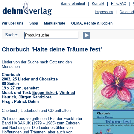
Barrierefreiheit
|
Kontakt
|
Hilfe/FAQ
|
Impressum
|
Datensc
Wir über uns
Shop
Manuskripte
GEMA, Rechte & Kopien
Suche:
Chorbuch 'Halte deine Träume fest'
Lieder von der Suche nach Gott und den
Menschen
Chorbuch
2003, 25 Lieder und Chorsätze
80 Seiten
19 x 27 cm, geheftet
Musik und Text:
Eugen Eckert
,
Winfried
Heurich
,
Jürgen Kandziora
Hrsg.: Patrick Dehm
Chorbuch, Liederbuch und CD enthalten
25 Lieder aus vergriffenen LP’s der Frankfurter
Band HABAKUK (1979 – 1985) zum Zuhören
und Nachsingen. Die Lieder erzählen von
Hoffnungen und Träumen, aber auch von