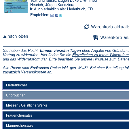
Text und Musik: Eugen Eckert, Winfried
Heurich, Jürgen Kandziora
Auch erhältlich als:
Liederbuch
,
CD
Empfehlen:
Sie haben das Recht,
binnen vierzehn Tagen
ohne Angabe von Gründen d
Vertrag zu widerrufen. Hier finden Sie die
Einzelheiten zu Ihrem Widerrufsre
(Öffnet
und das
Widerrufsformular
. Bitte beachten Sie unsere
Hinweise zum Daten
in
einem
Alle Preise sind Endkunden-Preise inkl. ges. MwSt. Bei einer Bestellung fal
neuen
(Öffnet
zusätzlich
Versandkosten
an.
Tab)
in
einem
neuen
Liederbücher
Tab)
Chorbücher
Messen / Geistliche Werke
Frauenchorsätze
Männerchorsätze