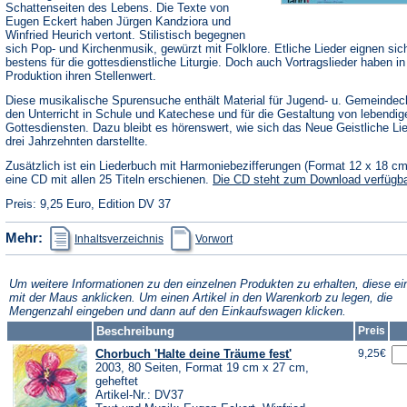
Schattenseiten des Lebens. Die Texte von
Eugen Eckert haben Jürgen Kandziora und
Winfried Heurich vertont. Stilistisch begegnen
sich Pop- und Kirchenmusik, gewürzt mit Folklore. Etliche Lieder eignen sic
bestens für die gottesdienstliche Liturgie. Doch auch Vortragslieder haben in
Produktion ihren Stellenwert.
Diese musikalische Spurensuche enthält Material für Jugend- u. Gemeindec
den Unterricht in Schule und Katechese und für die Gestaltung von lebendig
Gottesdiensten. Dazu bleibt es hörenswert, wie sich das Neue Geistliche Li
drei Jahrzehnten darstellte.
Zusätzlich ist ein Liederbuch mit Harmoniebezifferungen (Format 12 x 18 c
eine CD mit allen 25 Titeln erschienen.
Die CD steht zum Download verfügba
Preis: 9,25 Euro, Edition DV 37
(Öffnet
(Öffnet
Mehr:
Inhaltsverzeichnis
Vorwort
in
in
einem
einem
neuen
neuen
Tab)
Tab)
Um weitere Informationen zu den einzelnen Produkten zu erhalten, diese ei
mit der Maus anklicken. Um einen Artikel in den Warenkorb zu legen, die
Mengenzahl eingeben und dann auf den Einkaufswagen klicken.
Beschreibung
Preis
Chorbuch 'Halte deine Träume fest'
9,25€
2003, 80 Seiten, Format 19 cm x 27 cm,
geheftet
Artikel-Nr.: DV37