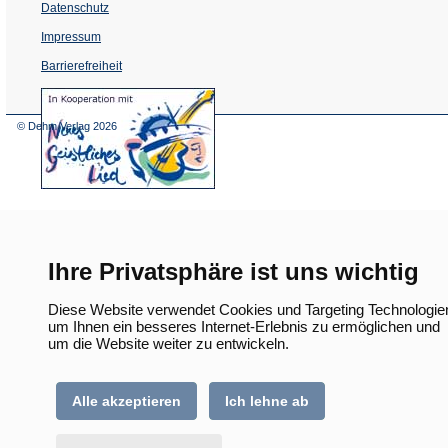
Datenschutz
Impressum
Barrierefreiheit
(Öffnet
in
einem
© Dehm Verlag
2026
neuen
Tab)
Ihre Privatsphäre ist uns wichtig
Diese Website verwendet Cookies und Targeting Technologie
um Ihnen ein besseres Internet-Erlebnis zu ermöglichen und
um die Website weiter zu entwickeln.
Alle akzeptieren
Ich lehne ab