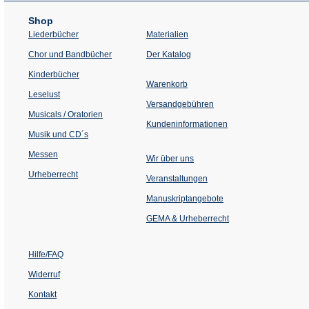
Shop
Liederbücher
Materialien
(Öffnet
Chor und Bandbücher
Der Katalog
in
einem
Kinderbücher
neuen
Warenkorb
Tab)
Leselust
Versandgebühren
Musicals / Oratorien
Kundeninformationen
Musik und CD´s
Messen
Wir über uns
Urheberrecht
(Öffnet
Veranstaltungen
in
einem
Manuskriptangebote
neuen
Tab)
GEMA & Urheberrecht
Hilfe/FAQ
Widerruf
Kontakt