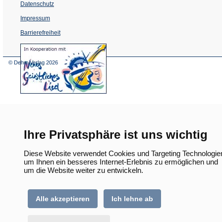
Datenschutz
Impressum
Barrierefreiheit
(Öffnet
in
einem
© Dehm Verlag
2026
neuen
Tab)
Ihre Privatsphäre ist uns wichtig
Diese Website verwendet Cookies und Targeting Technologie
um Ihnen ein besseres Internet-Erlebnis zu ermöglichen und
um die Website weiter zu entwickeln.
Alle akzeptieren
Ich lehne ab