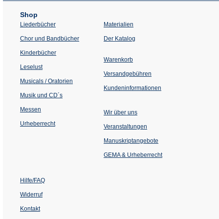
Shop
Liederbücher
Materialien
(Öffnet
Chor und Bandbücher
Der Katalog
in
einem
Kinderbücher
neuen
Warenkorb
Tab)
Leselust
Versandgebühren
Musicals / Oratorien
Kundeninformationen
Musik und CD´s
Messen
Wir über uns
Urheberrecht
(Öffnet
Veranstaltungen
in
einem
Manuskriptangebote
neuen
Tab)
GEMA & Urheberrecht
Hilfe/FAQ
Widerruf
Kontakt