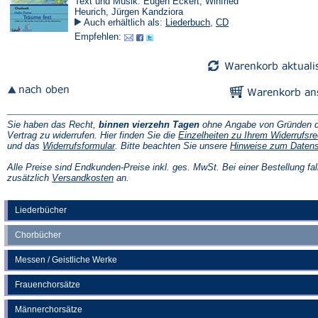
Text und Musik: Eugen Eckert, Winfried
Heurich, Jürgen Kandziora
Auch erhältlich als:
Liederbuch
,
CD
Empfehlen:
Sie haben das Recht,
binnen vierzehn Tagen
ohne Angabe von Gründen d
Vertrag zu widerrufen. Hier finden Sie die
Einzelheiten zu Ihrem Widerrufsre
(Öffnet
und das
Widerrufsformular
. Bitte beachten Sie unsere
Hinweise zum Daten
in
einem
Alle Preise sind Endkunden-Preise inkl. ges. MwSt. Bei einer Bestellung fal
neuen
(Öffnet
zusätzlich
Versandkosten
an.
Tab)
in
einem
neuen
Liederbücher
Tab)
Chorbücher
Messen / Geistliche Werke
Frauenchorsätze
Männerchorsätze