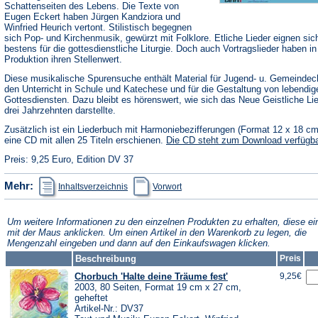
Schattenseiten des Lebens. Die Texte von
Eugen Eckert haben Jürgen Kandziora und
Winfried Heurich vertont. Stilistisch begegnen
sich Pop- und Kirchenmusik, gewürzt mit Folklore. Etliche Lieder eignen sic
bestens für die gottesdienstliche Liturgie. Doch auch Vortragslieder haben in
Produktion ihren Stellenwert.
Diese musikalische Spurensuche enthält Material für Jugend- u. Gemeindec
den Unterricht in Schule und Katechese und für die Gestaltung von lebendig
Gottesdiensten. Dazu bleibt es hörenswert, wie sich das Neue Geistliche Li
drei Jahrzehnten darstellte.
Zusätzlich ist ein Liederbuch mit Harmoniebezifferungen (Format 12 x 18 c
eine CD mit allen 25 Titeln erschienen.
Die CD steht zum Download verfügba
Preis: 9,25 Euro, Edition DV 37
(Öffnet
(Öffnet
Mehr:
Inhaltsverzeichnis
Vorwort
in
in
einem
einem
neuen
neuen
Tab)
Tab)
Um weitere Informationen zu den einzelnen Produkten zu erhalten, diese ei
mit der Maus anklicken. Um einen Artikel in den Warenkorb zu legen, die
Mengenzahl eingeben und dann auf den Einkaufswagen klicken.
Beschreibung
Preis
Chorbuch 'Halte deine Träume fest'
9,25€
2003, 80 Seiten, Format 19 cm x 27 cm,
geheftet
Artikel-Nr.: DV37