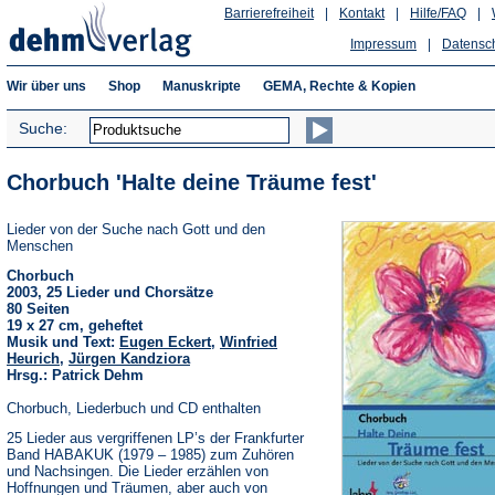
Barrierefreiheit
|
Kontakt
|
Hilfe/FAQ
|
Impressum
|
Datensc
Wir über uns
Shop
Manuskripte
GEMA, Rechte & Kopien
Suche:
Chorbuch 'Halte deine Träume fest'
Lieder von der Suche nach Gott und den
Menschen
Chorbuch
2003, 25 Lieder und Chorsätze
80 Seiten
19 x 27 cm, geheftet
Musik und Text:
Eugen Eckert
,
Winfried
Heurich
,
Jürgen Kandziora
Hrsg.: Patrick Dehm
Chorbuch, Liederbuch und CD enthalten
25 Lieder aus vergriffenen LP’s der Frankfurter
Band HABAKUK (1979 – 1985) zum Zuhören
und Nachsingen. Die Lieder erzählen von
Hoffnungen und Träumen, aber auch von