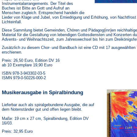
Instrumentalarrangements. Der Titel des
Buches ist Bitte an Gott und Aufruf an
Menschen zugleich. Entsprechend handeln die
Lieder von Klage und Jubel, von Erniedrigung und Erhöhung, von Nachtfrost
Lichteinfall.
Diese Sammlung bietet Gemeinden, Chören und Pädagog(inn)en reichhaltig
Material für die Gestaltung von lebendigen Gottesdiensten und Konzerten du
Advents- und Weihnachtszeit, zum Jahreswechsel bis hin zum Dreikönigsfe
Zusätzlich zu diesem Chor- und Bandbuch ist eine CD mit 17 ausgewählten 
erschienen.
Preis: 26,50 Euro, Edition DV 16
ab 10 Exemplare 19,90 Euro
ISBN 978-3-943302-03-5
ISMN 979-0-50226-000-2
Musikerausgabe in Spiralbindung
Lieferbar auch als spiralgebundene Ausgabe, die auf
dem Notenständer gut und offen liegen bleibt.
Maße: 19 cm x 27 cm, Spiralbindung, Edition DV
16/03.
Preis: 32,95 Euro