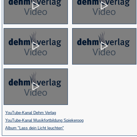
(Öffnet
YouTube-Kanal Dehm Verlag
in
(Öffnet
YouTube-Kanal Musikfortbildung Spiekeroog
einem
(Öffnet
in
Album "Lass dein Licht leuchten"
neuen
in
einem