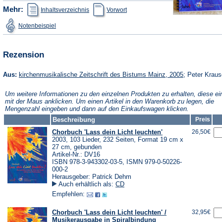
(Öffnet
(Öffnet
Mehr:
Inhaltsverzeichnis
Vorwort
in
in
einem
einem
(Öffnet
Notenbeispiel
neuen
neuen
in
Tab)
Tab)
einem
neuen
Tab)
Rezension
(Öffnet
Aus:
kirchenmusikalische Zeitschrift des Bistums Mainz, 2005
; Peter Krau
in
einem
Um weitere Informationen zu den einzelnen Produkten zu erhalten, diese ei
neuen
mit der Maus anklicken. Um einen Artikel in den Warenkorb zu legen, die
Tab)
Mengenzahl eingeben und dann auf den Einkaufswagen klicken.
Beschreibung
Preis
Chorbuch 'Lass dein Licht leuchten'
26,50€
2003, 103 Lieder, 232 Seiten, Format 19 cm x
27 cm, gebunden
Artikel-Nr.: DV16
ISBN 978-3-943302-03-5, ISMN 979-0-50226-
000-2
Herausgeber: Patrick Dehm
Auch erhältlich als:
CD
Empfehlen:
Chorbuch 'Lass dein Licht leuchten' /
32,95€
Musikerausgabe in Spiralbindung