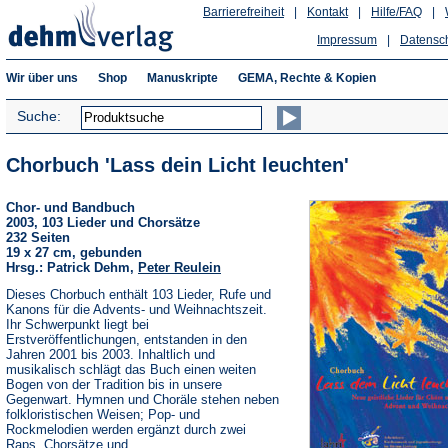
Barrierefreiheit
|
Kontakt
|
Hilfe/FAQ
|
Impressum
|
Datensc
Wir über uns
Shop
Manuskripte
GEMA, Rechte & Kopien
Suche:
Chorbuch 'Lass dein Licht leuchten'
Chor- und Bandbuch
2003, 103 Lieder und Chorsätze
232 Seiten
19 x 27 cm, gebunden
Hrsg.: Patrick Dehm,
Peter Reulein
Dieses Chorbuch enthält 103 Lieder, Rufe und
Kanons für die Advents- und Weihnachtszeit.
Ihr Schwerpunkt liegt bei
Erstveröffentlichungen, entstanden in den
Jahren 2001 bis 2003. Inhaltlich und
musikalisch schlägt das Buch einen weiten
Bogen von der Tradition bis in unsere
Gegenwart. Hymnen und Choräle stehen neben
folkloristischen Weisen; Pop- und
Rockmelodien werden ergänzt durch zwei
Raps, Chorsätze und