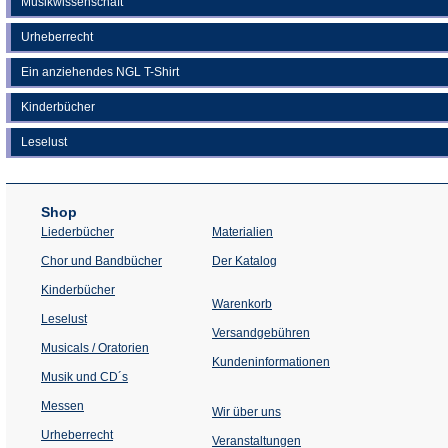
Musikwissenschaft
Urheberrecht
Ein anziehendes NGL T-Shirt
Kinderbücher
Leselust
Shop
Liederbücher
Materialien
(Öffnet
Chor und Bandbücher
Der Katalog
in
einem
Kinderbücher
neuen
Warenkorb
Tab)
Leselust
Versandgebühren
Musicals / Oratorien
Kundeninformationen
Musik und CD´s
Messen
Wir über uns
Urheberrecht
(Öffnet
Veranstaltungen