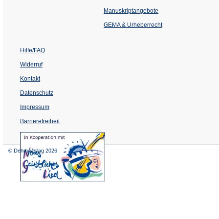
in
einem
Manuskriptangebote
neuen
Tab)
GEMA & Urheberrecht
Hilfe/FAQ
Widerruf
Kontakt
Datenschutz
Impressum
Barrierefreiheit
(Öffnet
in
einem
© Dehm Verlag
2026
neuen
Tab)