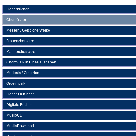
Tab)
einem
neuen
Liederbücher
neuen
Tab)
Chorbücher
Tab)
Messen / Geistliche Werke
Frauenchorsätze
Männerchorsätze
Chormusik in Einzelausgaben
Musicals / Oratorien
Orgelmusik
Lieder für Kinder
Digitale Bücher
Musik/CD
Musik/Download