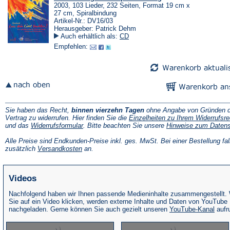
2003, 103 Lieder, 232 Seiten, Format 19 cm x
27 cm, Spiralbindung
Artikel-Nr.: DV16/03
Herausgeber: Patrick Dehm
Auch erhältlich als:
CD
Empfehlen:
Sie haben das Recht,
binnen vierzehn Tagen
ohne Angabe von Gründen d
Vertrag zu widerrufen. Hier finden Sie die
Einzelheiten zu Ihrem Widerrufsre
(Öffnet
und das
Widerrufsformular
. Bitte beachten Sie unsere
Hinweise zum Daten
in
einem
Alle Preise sind Endkunden-Preise inkl. ges. MwSt. Bei einer Bestellung fal
neuen
(Öffnet
zusätzlich
Versandkosten
an.
Tab)
in
einem
neuen
Videos
Tab)
Nachfolgend haben wir Ihnen passende Medieninhalte zusammengestellt.
Sie auf ein Video klicken, werden externe Inhalte und Daten von YouTube
(Öffne
nachgeladen. Gerne können Sie auch gezielt unseren
YouTube-Kanal
aufr
in
eine