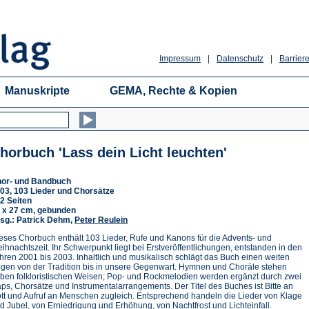
Impressum
|
Datenschutz
|
Barriere
Manuskripte
GEMA, Rechte & Kopien
horbuch 'Lass dein Licht leuchten'
or- und Bandbuch
03, 103 Lieder und Chorsätze
2 Seiten
 x 27 cm, gebunden
sg.: Patrick Dehm,
Peter Reulein
eses Chorbuch enthält 103 Lieder, Rufe und Kanons für die Advents- und
ihnachtszeit. Ihr Schwerpunkt liegt bei Erstveröffentlichungen, entstanden in den
hren 2001 bis 2003. Inhaltlich und musikalisch schlägt das Buch einen weiten
gen von der Tradition bis in unsere Gegenwart. Hymnen und Choräle stehen
ben folkloristischen Weisen; Pop- und Rockmelodien werden ergänzt durch zwei
ps, Chorsätze und Instrumentalarrangements. Der Titel des Buches ist Bitte an
tt und Aufruf an Menschen zugleich. Entsprechend handeln die Lieder von Klage
d Jubel, von Erniedrigung und Erhöhung, von Nachtfrost und Lichteinfall.