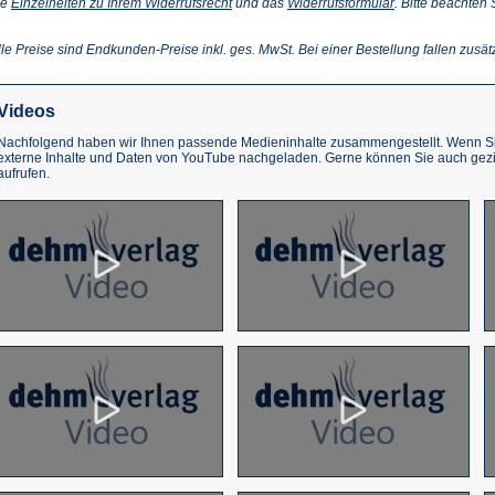
(Öffnet
(Öffnet
ie
Einzelheiten zu Ihrem Widerrufsrecht
und das
Widerrufsformular
. Bitte beachten
ffnet
in
in
einem
einem
inem
neuen
neuen
lle Preise sind Endkunden-Preise inkl. ges. MwSt. Bei einer Bestellung fallen zusät
euen
Tab)
Tab)
ab)
Videos
Nachfolgend haben wir Ihnen passende Medieninhalte zusammengestellt. Wenn Sie
externe Inhalte und Daten von YouTube nachgeladen. Gerne können Sie auch gez
aufrufen.