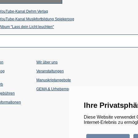
(Öffnet
YouTube-Kanal Dehm Verlag
in
(Öffnet
YouTube-Kanal Musikfortbildung Spiekeroog
einem
(Öffnet
in
Album "Lass dein Licht leuchten"
neuen
in
einem
Tab)
einem
neuen
neuen
Tab)
Tab)
en
Wir über uns
(Öffnet
(Öffnet
log
Veranstaltungen
in
in
einem
einem
Manuskriptangebote
neuen
neuen
rb
Tab)
Tab)
GEMA & Urheberrecht
gebühren
formationen
Ihre Privatsphä
Diese Website verwendet C
Internet-Erlebnis zu ermög