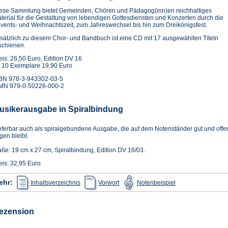
ese Sammlung bietet Gemeinden, Chören und Pädagog(inn)en reichhaltiges
terial für die Gestaltung von lebendigen Gottesdiensten und Konzerten durch die
vents- und Weihnachtszeit, zum Jahreswechsel bis hin zum Dreikönigsfest.
sätzlich zu diesem Chor- und Bandbuch ist eine CD mit 17 ausgewählten Titeln
schienen.
eis: 26,50 Euro, Edition DV 16
 10 Exemplare 19,90 Euro
BN 978-3-943302-03-5
MN 979-0-50226-000-2
usikerausgabe in Spiralbindung
eferbar auch als spiralgebundene Ausgabe, die auf dem Notenständer gut und offe
egen bleibt.
ße: 19 cm x 27 cm, Spiralbindung, Edition DV 16/03.
eis: 32,95 Euro
(Öffnet
(Öffnet
(Öffnet
ehr:
Inhaltsverzeichnis
Vorwort
Notenbeispiel
in
in
in
einem
einem
einem
neuen
neuen
neuen
Tab)
Tab)
Tab)
ezension