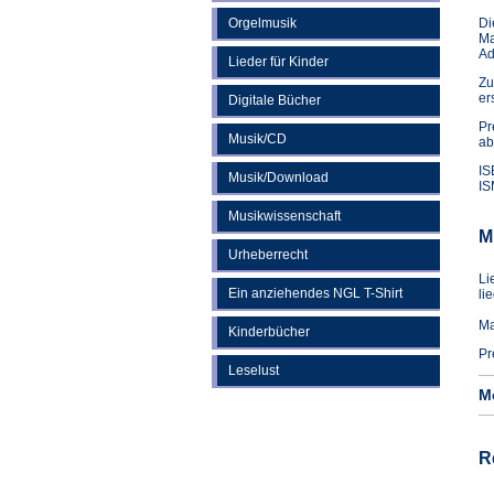
Orgelmusik
Di
Ma
Ad
Lieder für Kinder
Zu
er
Digitale Bücher
Pr
Musik/CD
ab
IS
Musik/Download
IS
Musikwissenschaft
M
Urheberrecht
Li
Ein anziehendes NGL T-Shirt
li
Ma
Kinderbücher
Pr
Leselust
M
R