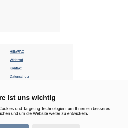
Hilfe/FAQ
Widerruf
Kontakt
Datenschutz
Impressum
Barrierefreiheit
re ist uns wichtig
(Öffnet
in
ookies und Targeting Technologien, um Ihnen ein besseres
einem
lichen und um die Website weiter zu entwickeln.
neuen
Tab)