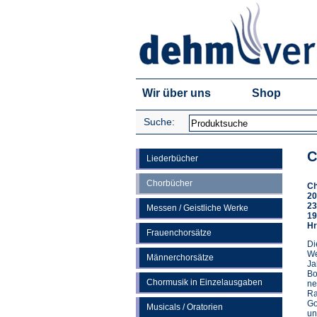
Wir über uns
Shop
Suche:
C
Liederbücher
Chorbücher
Ch
20
23
Messen / Geistliche Werke
19
Hr
Frauenchorsätze
Di
We
Männerchorsätze
Ja
Bo
Chormusik in Einzelausgaben
ne
Ra
Go
Musicals / Oratorien
un