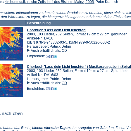
(Öffnet
us:
kirchenmusikalische Zeitschrift des Bistums Mainz, 2005
; Peter Krausch
in
einem
m weitere Informationen zu den einzelnen Produkten zu erhalten, diese einfach mit
neuen
n den Warenkorb zu legen, die Mengenzahl eingeben und dann auf den Einkaufswa
Tab)
Beschreibung
Chorbuch 'Lass dein Licht leuchten'
2003, 103 Lieder, 232 Seiten, Format 19 cm x 27 cm, gebunden
Artikel-Nr.: DV16
ISBN 978-3-943302-03-5, ISMN 979-0-50226-000-2
Herausgeber: Patrick Dehm
Auch erhältlich als:
CD
Empfehlen:
Chorbuch 'Lass dein Licht leuchten' / Musikerausgabe in Spira
2003, 103 Lieder, 232 Seiten, Format 19 cm x 27 cm, Spiralbindu
Artikel-Nr.: DV16/03
Herausgeber: Patrick Dehm
Auch erhältlich als:
CD
Empfehlen:
ie haben das Recht,
binnen vierzehn Tagen
ohne Angabe von Gründen diesen Vertr