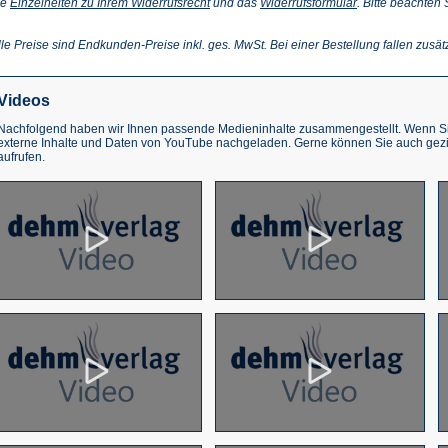
(Öffnet
(Öffnet
ie
Einzelheiten zu Ihrem Widerrufsrecht
und das
Widerrufsformular
. Bitte beachten
ffnet
in
in
einem
einem
inem
neuen
neuen
lle Preise sind Endkunden-Preise inkl. ges. MwSt. Bei einer Bestellung fallen zusät
euen
Tab)
Tab)
ab)
Videos
Nachfolgend haben wir Ihnen passende Medieninhalte zusammengestellt. Wenn Sie
externe Inhalte und Daten von YouTube nachgeladen. Gerne können Sie auch gez
aufrufen.