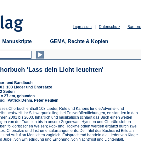
Impressum
|
Datenschutz
|
Barriere
Manuskripte
GEMA, Rechte & Kopien
horbuch 'Lass dein Licht leuchten'
or- und Bandbuch
03, 103 Lieder und Chorsätze
2 Seiten
 x 27 cm, gebunden
sg.: Patrick Dehm,
Peter Reulein
eses Chorbuch enthält 103 Lieder, Rufe und Kanons für die Advents- und
ihnachtszeit. Ihr Schwerpunkt liegt bei Erstveröffentlichungen, entstanden in den
hren 2001 bis 2003. Inhaltlich und musikalisch schlägt das Buch einen weiten
gen von der Tradition bis in unsere Gegenwart. Hymnen und Choräle stehen
ben folkloristischen Weisen; Pop- und Rockmelodien werden ergänzt durch zwei
ps, Chorsätze und Instrumentalarrangements. Der Titel des Buches ist Bitte an
tt und Aufruf an Menschen zugleich. Entsprechend handeln die Lieder von Klage
d Jubel, von Erniedrigung und Erhöhung, von Nachtfrost und Lichteinfall.