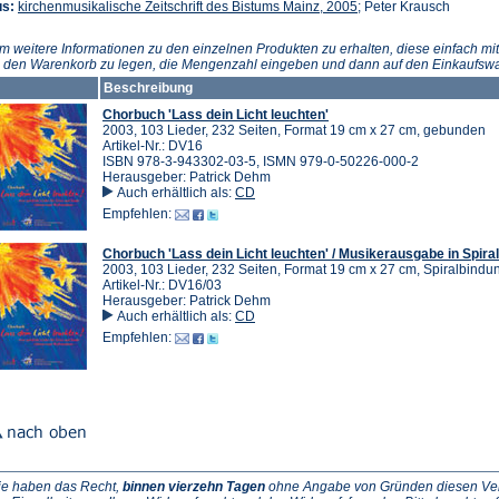
(Öffnet
us:
kirchenmusikalische Zeitschrift des Bistums Mainz, 2005
; Peter Krausch
in
einem
m weitere Informationen zu den einzelnen Produkten zu erhalten, diese einfach mit
neuen
n den Warenkorb zu legen, die Mengenzahl eingeben und dann auf den Einkaufswa
Tab)
Beschreibung
Chorbuch 'Lass dein Licht leuchten'
2003, 103 Lieder, 232 Seiten, Format 19 cm x 27 cm, gebunden
Artikel-Nr.: DV16
ISBN 978-3-943302-03-5, ISMN 979-0-50226-000-2
Herausgeber: Patrick Dehm
Auch erhältlich als:
CD
Empfehlen:
Chorbuch 'Lass dein Licht leuchten' / Musikerausgabe in Spira
2003, 103 Lieder, 232 Seiten, Format 19 cm x 27 cm, Spiralbindu
Artikel-Nr.: DV16/03
Herausgeber: Patrick Dehm
Auch erhältlich als:
CD
Empfehlen:
ie haben das Recht,
binnen vierzehn Tagen
ohne Angabe von Gründen diesen Vertr