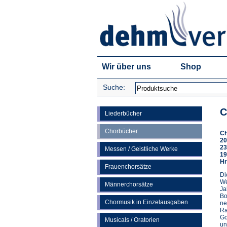
Wir über uns
Shop
Suche:
C
Liederbücher
Chorbücher
Ch
20
23
Messen / Geistliche Werke
19
Hr
Frauenchorsätze
Di
We
Männerchorsätze
Ja
Bo
Chormusik in Einzelausgaben
ne
Ra
Go
Musicals / Oratorien
un