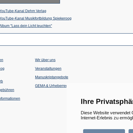
(Öffnet
YouTube-Kanal Dehm Verlag
in
(Öffnet
YouTube-Kanal Musikfortbildung Spiekeroog
einem
(Öffnet
in
Album "Lass dein Licht leuchten"
neuen
in
einem
Tab)
einem
neuen
neuen
Tab)
Tab)
en
Wir über uns
(Öffnet
(Öffnet
log
Veranstaltungen
in
in
einem
einem
Manuskriptangebote
neuen
neuen
rb
Tab)
Tab)
GEMA & Urheberrecht
gebühren
formationen
Ihre Privatsphä
Diese Website verwendet C
Internet-Erlebnis zu ermög