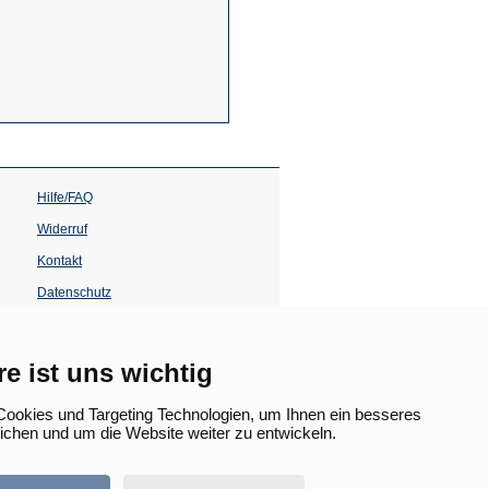
Hilfe/FAQ
Widerruf
Kontakt
Datenschutz
Impressum
Barrierefreiheit
re ist uns wichtig
(Öffnet
in
ookies und Targeting Technologien, um Ihnen ein besseres
einem
lichen und um die Website weiter zu entwickeln.
neuen
Tab)