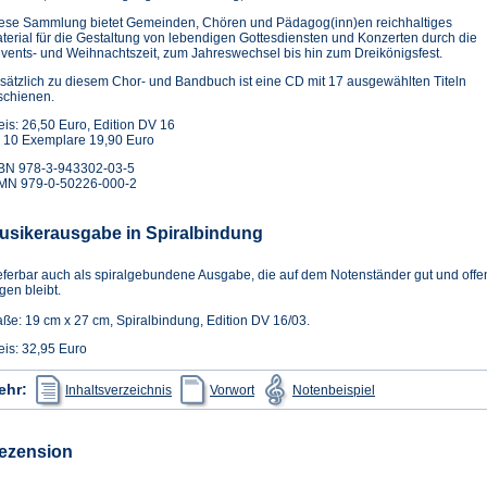
ese Sammlung bietet Gemeinden, Chören und Pädagog(inn)en reichhaltiges
terial für die Gestaltung von lebendigen Gottesdiensten und Konzerten durch die
vents- und Weihnachtszeit, zum Jahreswechsel bis hin zum Dreikönigsfest.
sätzlich zu diesem Chor- und Bandbuch ist eine CD mit 17 ausgewählten Titeln
schienen.
eis: 26,50 Euro, Edition DV 16
 10 Exemplare 19,90 Euro
BN 978-3-943302-03-5
MN 979-0-50226-000-2
usikerausgabe in Spiralbindung
eferbar auch als spiralgebundene Ausgabe, die auf dem Notenständer gut und offe
egen bleibt.
ße: 19 cm x 27 cm, Spiralbindung, Edition DV 16/03.
eis: 32,95 Euro
(Öffnet
(Öffnet
(Öffnet
ehr:
Inhaltsverzeichnis
Vorwort
Notenbeispiel
in
in
in
einem
einem
einem
neuen
neuen
neuen
Tab)
Tab)
Tab)
ezension