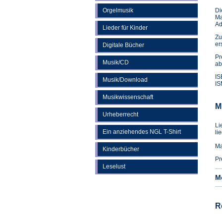
Orgelmusik
Di
Ma
Ad
Lieder für Kinder
Zu
er
Digitale Bücher
Pr
Musik/CD
ab
IS
Musik/Download
IS
Musikwissenschaft
M
Urheberrecht
Li
Ein anziehendes NGL T-Shirt
li
Ma
Kinderbücher
Pr
Leselust
M
R