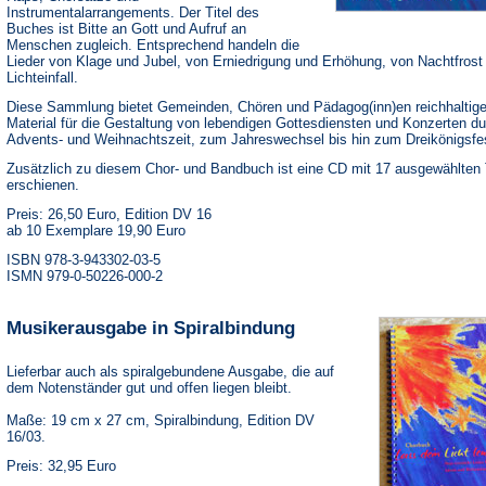
Instrumentalarrangements. Der Titel des
Buches ist Bitte an Gott und Aufruf an
Menschen zugleich. Entsprechend handeln die
Lieder von Klage und Jubel, von Erniedrigung und Erhöhung, von Nachtfrost
Lichteinfall.
Diese Sammlung bietet Gemeinden, Chören und Pädagog(inn)en reichhaltig
Material für die Gestaltung von lebendigen Gottesdiensten und Konzerten du
Advents- und Weihnachtszeit, zum Jahreswechsel bis hin zum Dreikönigsfe
Zusätzlich zu diesem Chor- und Bandbuch ist eine CD mit 17 ausgewählten 
erschienen.
Preis: 26,50 Euro, Edition DV 16
ab 10 Exemplare 19,90 Euro
ISBN 978-3-943302-03-5
ISMN 979-0-50226-000-2
Musikerausgabe in Spiralbindung
Lieferbar auch als spiralgebundene Ausgabe, die auf
dem Notenständer gut und offen liegen bleibt.
Maße: 19 cm x 27 cm, Spiralbindung, Edition DV
16/03.
Preis: 32,95 Euro