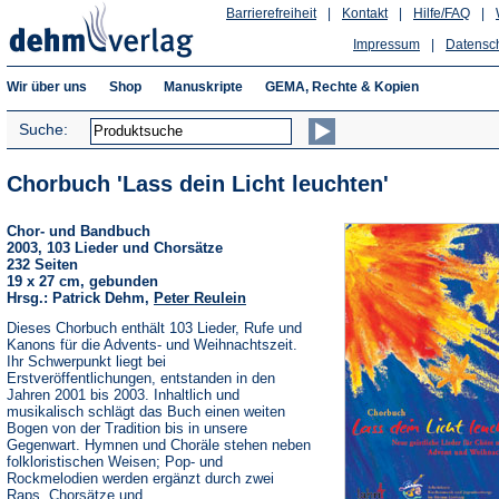
Barrierefreiheit
|
Kontakt
|
Hilfe/FAQ
|
Impressum
|
Datensc
Wir über uns
Shop
Manuskripte
GEMA, Rechte & Kopien
Suche:
Chorbuch 'Lass dein Licht leuchten'
Chor- und Bandbuch
2003, 103 Lieder und Chorsätze
232 Seiten
19 x 27 cm, gebunden
Hrsg.: Patrick Dehm,
Peter Reulein
Dieses Chorbuch enthält 103 Lieder, Rufe und
Kanons für die Advents- und Weihnachtszeit.
Ihr Schwerpunkt liegt bei
Erstveröffentlichungen, entstanden in den
Jahren 2001 bis 2003. Inhaltlich und
musikalisch schlägt das Buch einen weiten
Bogen von der Tradition bis in unsere
Gegenwart. Hymnen und Choräle stehen neben
folkloristischen Weisen; Pop- und
Rockmelodien werden ergänzt durch zwei
Raps, Chorsätze und