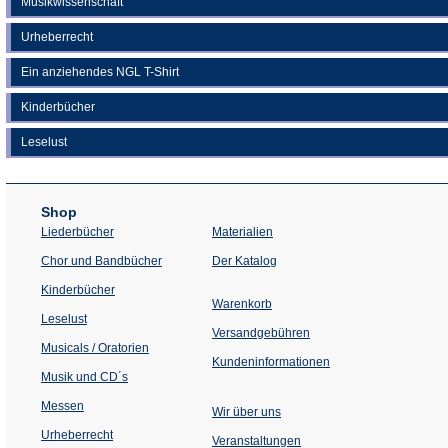
Musikwissenschaft
Urheberrecht
Ein anziehendes NGL T-Shirt
Kinderbücher
Leselust
Shop
Liederbücher
Materialien
(Öffnet
Chor und Bandbücher
Der Katalog
in
einem
Kinderbücher
neuen
Warenkorb
Tab)
Leselust
Versandgebühren
Musicals / Oratorien
Kundeninformationen
Musik und CD´s
Messen
Wir über uns
Urheberrecht
(Öffnet
Veranstaltungen