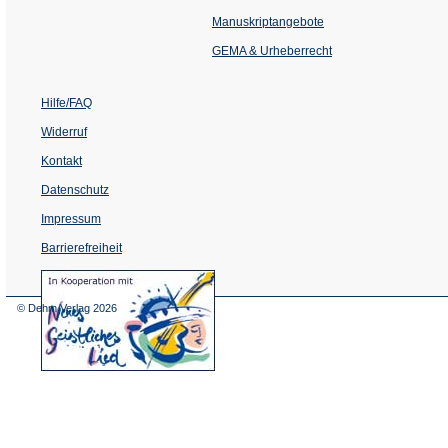
in
einem
Manuskriptangebote
neuen
Tab)
GEMA & Urheberrecht
Hilfe/FAQ
Widerruf
Kontakt
Datenschutz
Impressum
Barrierefreiheit
(Öffnet
in
einem
© Dehm Verlag
2026
neuen
Tab)