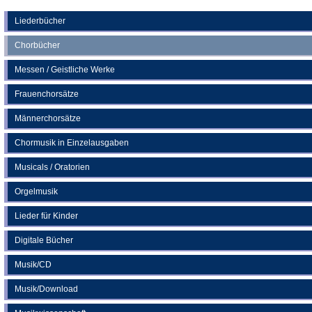
Tab)
einem
neuen
Liederbücher
neuen
Tab)
Chorbücher
Tab)
Messen / Geistliche Werke
Frauenchorsätze
Männerchorsätze
Chormusik in Einzelausgaben
Musicals / Oratorien
Orgelmusik
Lieder für Kinder
Digitale Bücher
Musik/CD
Musik/Download