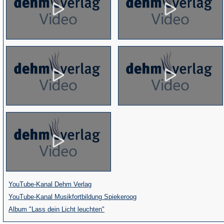
(Öffnet
YouTube-Kanal Dehm Verlag
in
(Öffnet
YouTube-Kanal Musikfortbildung Spiekeroog
einem
(Öffnet
in
Album "Lass dein Licht leuchten"
neuen
in
einem