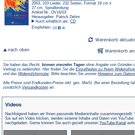
2003, 103 Lieder, 232 Seiten, Format 19 cm x
27 cm, Spiralbindung
Artikel-Nr.: DV16/03
Herausgeber: Patrick Dehm
Auch erhältlich als:
CD
Empfehlen:
Sie haben das Recht,
binnen vierzehn Tagen
ohne Angabe von Gründen d
Vertrag zu widerrufen. Hier finden Sie die
Einzelheiten zu Ihrem Widerrufsre
(Öffnet
und das
Widerrufsformular
. Bitte beachten Sie unsere
Hinweise zum Daten
in
einem
Alle Preise sind Endkunden-Preise inkl. ges. MwSt. Bei einer Bestellung fal
neuen
(Öffnet
zusätzlich
Versandkosten
an.
Tab)
in
einem
neuen
Videos
Tab)
Nachfolgend haben wir Ihnen passende Medieninhalte zusammengestellt.
Sie auf ein Video klicken, werden externe Inhalte und Daten von YouTube
(Öffne
nachgeladen. Gerne können Sie auch gezielt unseren
YouTube-Kanal
aufr
in
eine