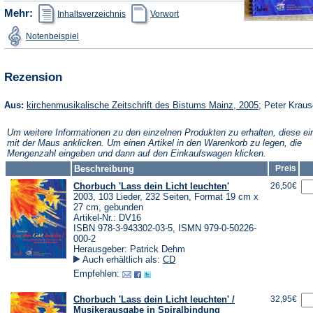
(Öffnet
(Öffnet
Mehr:
Inhaltsverzeichnis
Vorwort
in
in
einem
einem
(Öffnet
Notenbeispiel
neuen
neuen
in
Tab)
Tab)
einem
neuen
Tab)
Rezension
(Öffnet
Aus:
kirchenmusikalische Zeitschrift des Bistums Mainz, 2005
; Peter Krau
in
einem
Um weitere Informationen zu den einzelnen Produkten zu erhalten, diese ei
neuen
mit der Maus anklicken. Um einen Artikel in den Warenkorb zu legen, die
Tab)
Mengenzahl eingeben und dann auf den Einkaufswagen klicken.
Beschreibung
Preis
Chorbuch 'Lass dein Licht leuchten'
26,50€
2003, 103 Lieder, 232 Seiten, Format 19 cm x
27 cm, gebunden
Artikel-Nr.: DV16
ISBN 978-3-943302-03-5, ISMN 979-0-50226-
000-2
Herausgeber: Patrick Dehm
Auch erhältlich als:
CD
Empfehlen:
Chorbuch 'Lass dein Licht leuchten' /
32,95€
Musikerausgabe in Spiralbindung