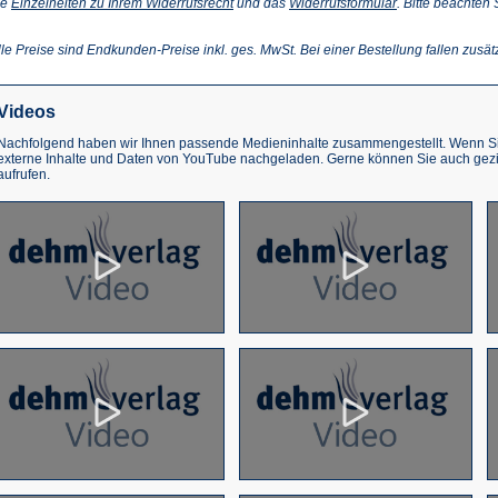
(Öffnet
(Öffnet
ie
Einzelheiten zu Ihrem Widerrufsrecht
und das
Widerrufsformular
. Bitte beachten
ffnet
in
in
einem
einem
inem
neuen
neuen
lle Preise sind Endkunden-Preise inkl. ges. MwSt. Bei einer Bestellung fallen zusät
euen
Tab)
Tab)
ab)
Videos
Nachfolgend haben wir Ihnen passende Medieninhalte zusammengestellt. Wenn Sie
externe Inhalte und Daten von YouTube nachgeladen. Gerne können Sie auch gez
aufrufen.