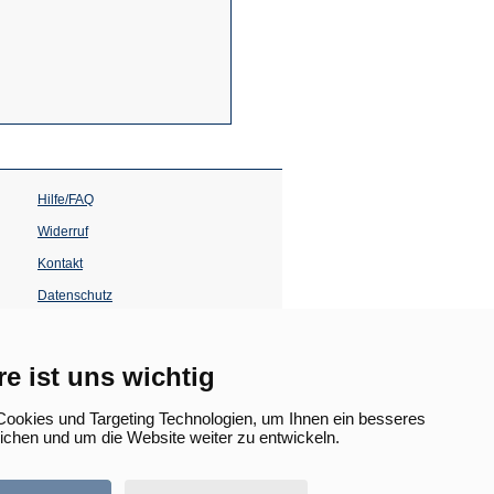
Hilfe/FAQ
Widerruf
Kontakt
Datenschutz
Impressum
Barrierefreiheit
re ist uns wichtig
(Öffnet
in
ookies und Targeting Technologien, um Ihnen ein besseres
einem
lichen und um die Website weiter zu entwickeln.
neuen
Tab)