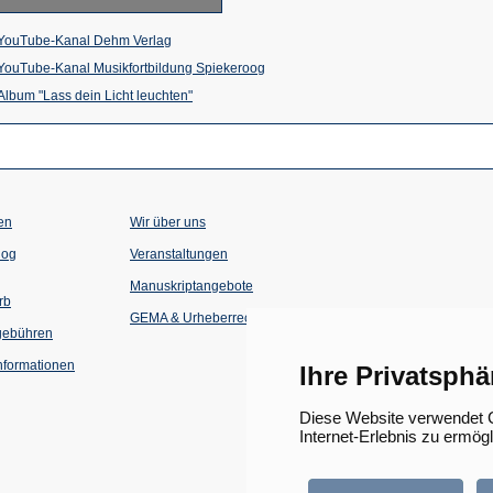
(Öffnet
YouTube-Kanal Dehm Verlag
in
(Öffnet
YouTube-Kanal Musikfortbildung Spiekeroog
einem
(Öffnet
in
Album "Lass dein Licht leuchten"
neuen
in
einem
Tab)
einem
neuen
neuen
Tab)
Tab)
en
Wir über uns
(Öffnet
(Öffnet
log
Veranstaltungen
in
in
einem
einem
Manuskriptangebote
neuen
neuen
rb
Tab)
Tab)
GEMA & Urheberrecht
gebühren
formationen
Ihre Privatsphä
Diese Website verwendet C
Internet-Erlebnis zu ermög