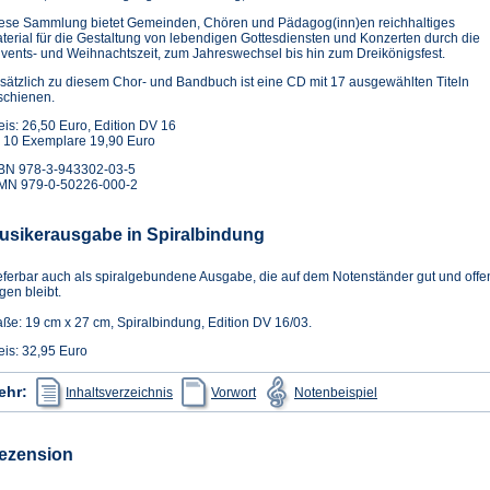
ese Sammlung bietet Gemeinden, Chören und Pädagog(inn)en reichhaltiges
terial für die Gestaltung von lebendigen Gottesdiensten und Konzerten durch die
vents- und Weihnachtszeit, zum Jahreswechsel bis hin zum Dreikönigsfest.
sätzlich zu diesem Chor- und Bandbuch ist eine CD mit 17 ausgewählten Titeln
schienen.
eis: 26,50 Euro, Edition DV 16
 10 Exemplare 19,90 Euro
BN 978-3-943302-03-5
MN 979-0-50226-000-2
usikerausgabe in Spiralbindung
eferbar auch als spiralgebundene Ausgabe, die auf dem Notenständer gut und offe
egen bleibt.
ße: 19 cm x 27 cm, Spiralbindung, Edition DV 16/03.
eis: 32,95 Euro
(Öffnet
(Öffnet
(Öffnet
ehr:
Inhaltsverzeichnis
Vorwort
Notenbeispiel
in
in
in
einem
einem
einem
neuen
neuen
neuen
Tab)
Tab)
Tab)
ezension