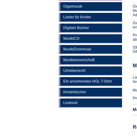
Orgelmusik
Di
Ma
Ad
Lieder für Kinder
Zu
er
Digitale Bücher
Pr
Musik/CD
ab
IS
Musik/Download
IS
Musikwissenschaft
M
Urheberrecht
Li
Ein anziehendes NGL T-Shirt
li
Ma
Kinderbücher
Pr
Leselust
M
R