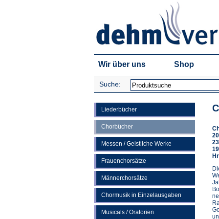
Wir über uns
Shop
Suche:
C
Liederbücher
Chorbücher
Ch
20
23
Messen / Geistliche Werke
19
Hr
Frauenchorsätze
Di
We
Männerchorsätze
Ja
Bo
Chormusik in Einzelausgaben
ne
Ra
Go
Musicals / Oratorien
un