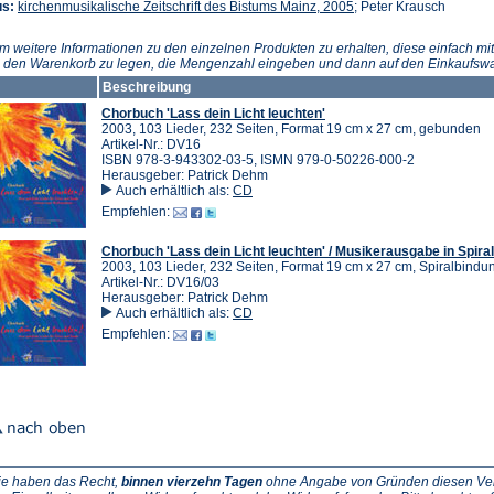
(Öffnet
us:
kirchenmusikalische Zeitschrift des Bistums Mainz, 2005
; Peter Krausch
in
einem
m weitere Informationen zu den einzelnen Produkten zu erhalten, diese einfach mit
neuen
n den Warenkorb zu legen, die Mengenzahl eingeben und dann auf den Einkaufswa
Tab)
Beschreibung
Chorbuch 'Lass dein Licht leuchten'
2003, 103 Lieder, 232 Seiten, Format 19 cm x 27 cm, gebunden
Artikel-Nr.: DV16
ISBN 978-3-943302-03-5, ISMN 979-0-50226-000-2
Herausgeber: Patrick Dehm
Auch erhältlich als:
CD
Empfehlen:
Chorbuch 'Lass dein Licht leuchten' / Musikerausgabe in Spira
2003, 103 Lieder, 232 Seiten, Format 19 cm x 27 cm, Spiralbindu
Artikel-Nr.: DV16/03
Herausgeber: Patrick Dehm
Auch erhältlich als:
CD
Empfehlen:
ie haben das Recht,
binnen vierzehn Tagen
ohne Angabe von Gründen diesen Vertr