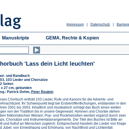
Impressum
|
Datenschutz
|
Barriere
Manuskripte
GEMA, Rechte & Kopien
horbuch 'Lass dein Licht leuchten'
or- und Bandbuch
03, 103 Lieder und Chorsätze
2 Seiten
 x 27 cm, gebunden
sg.: Patrick Dehm,
Peter Reulein
eses Chorbuch enthält 103 Lieder, Rufe und Kanons für die Advents- und
ihnachtszeit. Ihr Schwerpunkt liegt bei Erstveröffentlichungen, entstanden in den
hren 2001 bis 2003. Inhaltlich und musikalisch schlägt das Buch einen weiten
gen von der Tradition bis in unsere Gegenwart. Hymnen und Choräle stehen
ben folkloristischen Weisen; Pop- und Rockmelodien werden ergänzt durch zwei
ps, Chorsätze und Instrumentalarrangements. Der Titel des Buches ist Bitte an
tt und Aufruf an Menschen zugleich. Entsprechend handeln die Lieder von Klage
d Jubel, von Erniedrigung und Erhöhung, von Nachtfrost und Lichteinfall.