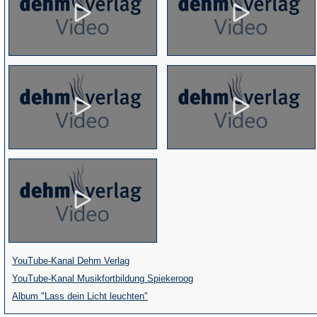
(Öffnet
YouTube-Kanal Dehm Verlag
in
(Öffnet
YouTube-Kanal Musikfortbildung Spiekeroog
einem
(Öffnet
in
Album "Lass dein Licht leuchten"
neuen
in
einem