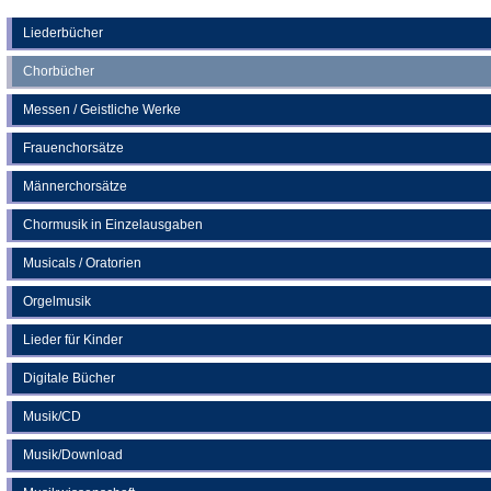
Tab)
einem
neuen
Liederbücher
neuen
Tab)
Chorbücher
Tab)
Messen / Geistliche Werke
Frauenchorsätze
Männerchorsätze
Chormusik in Einzelausgaben
Musicals / Oratorien
Orgelmusik
Lieder für Kinder
Digitale Bücher
Musik/CD
Musik/Download