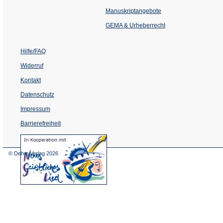
in
einem
Manuskriptangebote
neuen
Tab)
GEMA & Urheberrecht
Hilfe/FAQ
Widerruf
Kontakt
Datenschutz
Impressum
Barrierefreiheit
(Öffnet
in
einem
© Dehm Verlag
2026
neuen
Tab)