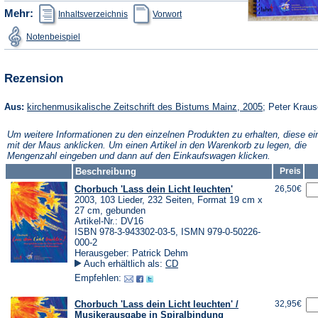
(Öffnet
(Öffnet
Mehr:
Inhaltsverzeichnis
Vorwort
in
in
einem
einem
(Öffnet
Notenbeispiel
neuen
neuen
in
Tab)
Tab)
einem
neuen
Tab)
Rezension
(Öffnet
Aus:
kirchenmusikalische Zeitschrift des Bistums Mainz, 2005
; Peter Krau
in
einem
Um weitere Informationen zu den einzelnen Produkten zu erhalten, diese ei
neuen
mit der Maus anklicken. Um einen Artikel in den Warenkorb zu legen, die
Tab)
Mengenzahl eingeben und dann auf den Einkaufswagen klicken.
Beschreibung
Preis
Chorbuch 'Lass dein Licht leuchten'
26,50€
2003, 103 Lieder, 232 Seiten, Format 19 cm x
27 cm, gebunden
Artikel-Nr.: DV16
ISBN 978-3-943302-03-5, ISMN 979-0-50226-
000-2
Herausgeber: Patrick Dehm
Auch erhältlich als:
CD
Empfehlen:
Chorbuch 'Lass dein Licht leuchten' /
32,95€
Musikerausgabe in Spiralbindung