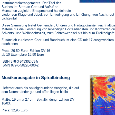
Instrumentalarrangements. Der Titel des
Buches ist Bitte an Gott und Aufruf an
Menschen zugleich. Entsprechend handeln die
Lieder von Klage und Jubel, von Erniedrigung und Erhöhung, von Nachtfrost
Lichteinfall.
Diese Sammlung bietet Gemeinden, Chören und Pädagog(inn)en reichhaltig
Material für die Gestaltung von lebendigen Gottesdiensten und Konzerten du
Advents- und Weihnachtszeit, zum Jahreswechsel bis hin zum Dreikönigsfe
Zusätzlich zu diesem Chor- und Bandbuch ist eine CD mit 17 ausgewählten 
erschienen.
Preis: 26,50 Euro, Edition DV 16
ab 10 Exemplare 19,90 Euro
ISBN 978-3-943302-03-5
ISMN 979-0-50226-000-2
Musikerausgabe in Spiralbindung
Lieferbar auch als spiralgebundene Ausgabe, die auf
dem Notenständer gut und offen liegen bleibt.
Maße: 19 cm x 27 cm, Spiralbindung, Edition DV
16/03.
Preis: 32,95 Euro