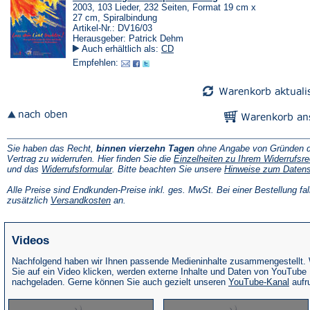
2003, 103 Lieder, 232 Seiten, Format 19 cm x
27 cm, Spiralbindung
Artikel-Nr.: DV16/03
Herausgeber: Patrick Dehm
Auch erhältlich als:
CD
Empfehlen:
Sie haben das Recht,
binnen vierzehn Tagen
ohne Angabe von Gründen d
Vertrag zu widerrufen. Hier finden Sie die
Einzelheiten zu Ihrem Widerrufsre
(Öffnet
und das
Widerrufsformular
. Bitte beachten Sie unsere
Hinweise zum Daten
in
einem
Alle Preise sind Endkunden-Preise inkl. ges. MwSt. Bei einer Bestellung fal
neuen
(Öffnet
zusätzlich
Versandkosten
an.
Tab)
in
einem
neuen
Videos
Tab)
Nachfolgend haben wir Ihnen passende Medieninhalte zusammengestellt.
Sie auf ein Video klicken, werden externe Inhalte und Daten von YouTube
(Öffne
nachgeladen. Gerne können Sie auch gezielt unseren
YouTube-Kanal
aufr
in
eine