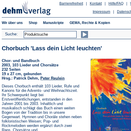
Barrierefreiheit
|
Kontakt
|
Hilfe/FAQ
|
Impressum
|
Datensc
Wir über uns
Shop
Manuskripte
GEMA, Rechte & Kopien
Suche:
Chorbuch 'Lass dein Licht leuchten'
Chor- und Bandbuch
2003, 103 Lieder und Chorsätze
232 Seiten
19 x 27 cm, gebunden
Hrsg.: Patrick Dehm,
Peter Reulein
Dieses Chorbuch enthält 103 Lieder, Rufe und
Kanons für die Advents- und Weihnachtszeit.
Ihr Schwerpunkt liegt bei
Erstveröffentlichungen, entstanden in den
Jahren 2001 bis 2003. Inhaltlich und
musikalisch schlägt das Buch einen weiten
Bogen von der Tradition bis in unsere
Gegenwart. Hymnen und Choräle stehen neben
folkloristischen Weisen; Pop- und
Rockmelodien werden ergänzt durch zwei
Raps, Chorsätze und