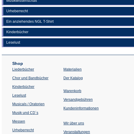
Musikwissenschaft
Urheberrecht
Ein anziehendes NGL T-Shirt
Kinderbücher
Leselust
Shop
Liederbücher
Materialien
(Öffnet
Chor und Bandbücher
Der Katalog
in
einem
Kinderbücher
neuen
Warenkorb
Tab)
Leselust
Versandgebühren
Musicals / Oratorien
Kundeninformationen
Musik und CD´s
Messen
Wir über uns
Urheberrecht
(Öffnet
Veranstaltungen