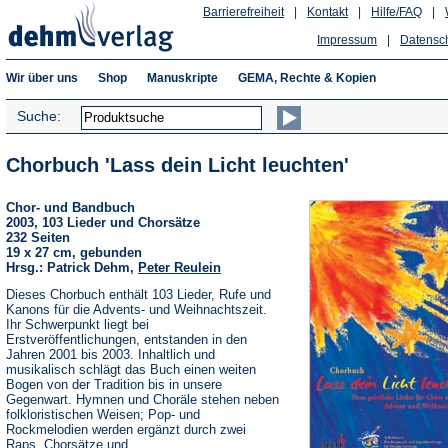
Barrierefreiheit
|
Kontakt
|
Hilfe/FAQ
|
Impressum
|
Datensc
Wir über uns
Shop
Manuskripte
GEMA, Rechte & Kopien
Suche:
Chorbuch 'Lass dein Licht leuchten'
Chor- und Bandbuch
2003, 103 Lieder und Chorsätze
232 Seiten
19 x 27 cm, gebunden
Hrsg.: Patrick Dehm,
Peter Reulein
Dieses Chorbuch enthält 103 Lieder, Rufe und
Kanons für die Advents- und Weihnachtszeit.
Ihr Schwerpunkt liegt bei
Erstveröffentlichungen, entstanden in den
Jahren 2001 bis 2003. Inhaltlich und
musikalisch schlägt das Buch einen weiten
Bogen von der Tradition bis in unsere
Gegenwart. Hymnen und Choräle stehen neben
folkloristischen Weisen; Pop- und
Rockmelodien werden ergänzt durch zwei
Raps, Chorsätze und