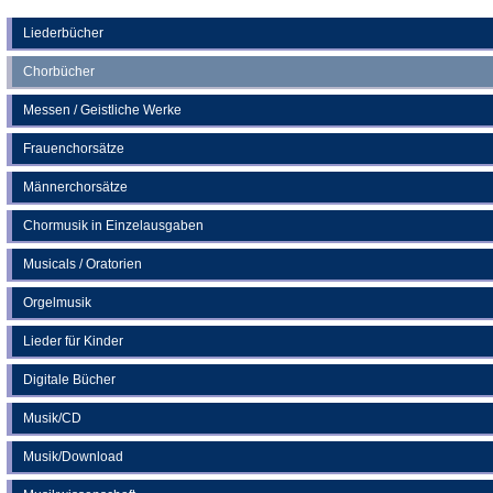
Tab)
einem
neuen
Liederbücher
neuen
Tab)
Chorbücher
Tab)
Messen / Geistliche Werke
Frauenchorsätze
Männerchorsätze
Chormusik in Einzelausgaben
Musicals / Oratorien
Orgelmusik
Lieder für Kinder
Digitale Bücher
Musik/CD
Musik/Download