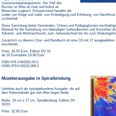
Instrumentalarrangements. Der Titel des
Buches ist Bitte an Gott und Aufruf an
Menschen zugleich. Entsprechend handeln die
Lieder von Klage und Jubel, von Erniedrigung und Erhöhung, von Nachtfrost
Lichteinfall.
Diese Sammlung bietet Gemeinden, Chören und Pädagog(inn)en reichhaltig
Material für die Gestaltung von lebendigen Gottesdiensten und Konzerten du
Advents- und Weihnachtszeit, zum Jahreswechsel bis hin zum Dreikönigsfe
Zusätzlich zu diesem Chor- und Bandbuch ist eine CD mit 17 ausgewählten 
erschienen.
Preis: 26,50 Euro, Edition DV 16
ab 10 Exemplare 19,90 Euro
ISBN 978-3-943302-03-5
ISMN 979-0-50226-000-2
Musikerausgabe in Spiralbindung
Lieferbar auch als spiralgebundene Ausgabe, die auf
dem Notenständer gut und offen liegen bleibt.
Maße: 19 cm x 27 cm, Spiralbindung, Edition DV
16/03.
Preis: 32,95 Euro