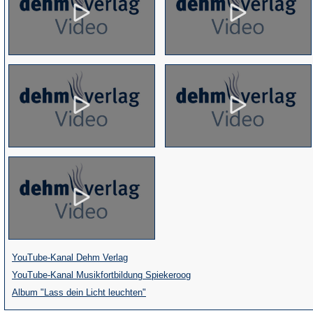
(Öffnet
YouTube-Kanal Dehm Verlag
in
(Öffnet
YouTube-Kanal Musikfortbildung Spiekeroog
einem
(Öffnet
in
Album "Lass dein Licht leuchten"
neuen
in
einem