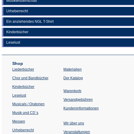
Musikwissenschaft
Urheberrecht
Ein anziehendes NGL T-Shirt
Kinderbücher
Leselust
Shop
Liederbücher
Materialien
(Öffnet
Chor und Bandbücher
Der Katalog
in
einem
Kinderbücher
neuen
Warenkorb
Tab)
Leselust
Versandgebühren
Musicals / Oratorien
Kundeninformationen
Musik und CD´s
Messen
Wir über uns
Urheberrecht
(Öffnet
Veranstaltungen