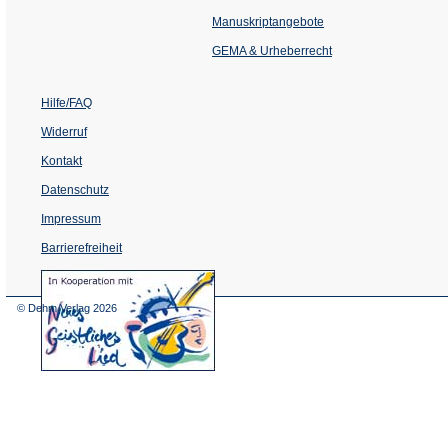
in
einem
Manuskriptangebote
neuen
Tab)
GEMA & Urheberrecht
Hilfe/FAQ
Widerruf
Kontakt
Datenschutz
Impressum
Barrierefreiheit
(Öffnet
in
einem
© Dehm Verlag
2026
neuen
Tab)