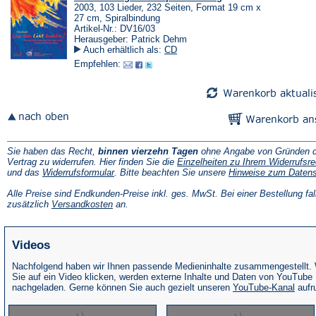
2003, 103 Lieder, 232 Seiten, Format 19 cm x
27 cm, Spiralbindung
Artikel-Nr.: DV16/03
Herausgeber: Patrick Dehm
Auch erhältlich als:
CD
Empfehlen:
Sie haben das Recht,
binnen vierzehn Tagen
ohne Angabe von Gründen d
Vertrag zu widerrufen. Hier finden Sie die
Einzelheiten zu Ihrem Widerrufsre
(Öffnet
und das
Widerrufsformular
. Bitte beachten Sie unsere
Hinweise zum Daten
in
einem
Alle Preise sind Endkunden-Preise inkl. ges. MwSt. Bei einer Bestellung fal
neuen
(Öffnet
zusätzlich
Versandkosten
an.
Tab)
in
einem
neuen
Videos
Tab)
Nachfolgend haben wir Ihnen passende Medieninhalte zusammengestellt.
Sie auf ein Video klicken, werden externe Inhalte und Daten von YouTube
(Öffne
nachgeladen. Gerne können Sie auch gezielt unseren
YouTube-Kanal
aufr
in
eine