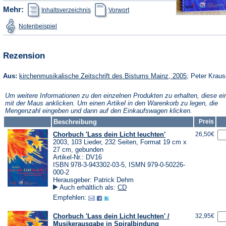
(Öffnet
(Öffnet
Mehr:
Inhaltsverzeichnis
Vorwort
in
in
einem
einem
(Öffnet
Notenbeispiel
neuen
neuen
in
Tab)
Tab)
einem
neuen
Tab)
Rezension
(Öffnet
Aus:
kirchenmusikalische Zeitschrift des Bistums Mainz, 2005
; Peter Krau
in
einem
Um weitere Informationen zu den einzelnen Produkten zu erhalten, diese ei
neuen
mit der Maus anklicken. Um einen Artikel in den Warenkorb zu legen, die
Tab)
Mengenzahl eingeben und dann auf den Einkaufswagen klicken.
Beschreibung
Preis
Chorbuch 'Lass dein Licht leuchten'
26,50€
2003, 103 Lieder, 232 Seiten, Format 19 cm x
27 cm, gebunden
Artikel-Nr.: DV16
ISBN 978-3-943302-03-5, ISMN 979-0-50226-
000-2
Herausgeber: Patrick Dehm
Auch erhältlich als:
CD
Empfehlen:
Chorbuch 'Lass dein Licht leuchten' /
32,95€
Musikerausgabe in Spiralbindung