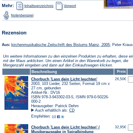
(Öffnet
(Öffnet
Mehr:
Inhaltsverzeichnis
Vorwort
in
in
einem
einem
(Öffnet
Notenbeispiel
neuen
neuen
in
Tab)
Tab)
einem
neuen
Tab)
Rezension
(Öffnet
Aus:
kirchenmusikalische Zeitschrift des Bistums Mainz, 2005
; Peter Krau
in
einem
Um weitere Informationen zu den einzelnen Produkten zu erhalten, diese ei
neuen
mit der Maus anklicken. Um einen Artikel in den Warenkorb zu legen, die
Tab)
Mengenzahl eingeben und dann auf den Einkaufswagen klicken.
Beschreibung
Preis
Chorbuch 'Lass dein Licht leuchten'
26,50€
2003, 103 Lieder, 232 Seiten, Format 19 cm x
27 cm, gebunden
Artikel-Nr.: DV16
ISBN 978-3-943302-03-5, ISMN 979-0-50226-
000-2
Herausgeber: Patrick Dehm
Auch erhältlich als:
CD
Empfehlen:
Chorbuch 'Lass dein Licht leuchten' /
32,95€
Musikerausgabe in Spiralbindung