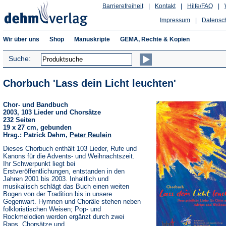
Barrierefreiheit
|
Kontakt
|
Hilfe/FAQ
|
Impressum
|
Datensc
Wir über uns
Shop
Manuskripte
GEMA, Rechte & Kopien
Suche:
Chorbuch 'Lass dein Licht leuchten'
Chor- und Bandbuch
2003, 103 Lieder und Chorsätze
232 Seiten
19 x 27 cm, gebunden
Hrsg.: Patrick Dehm,
Peter Reulein
Dieses Chorbuch enthält 103 Lieder, Rufe und
Kanons für die Advents- und Weihnachtszeit.
Ihr Schwerpunkt liegt bei
Erstveröffentlichungen, entstanden in den
Jahren 2001 bis 2003. Inhaltlich und
musikalisch schlägt das Buch einen weiten
Bogen von der Tradition bis in unsere
Gegenwart. Hymnen und Choräle stehen neben
folkloristischen Weisen; Pop- und
Rockmelodien werden ergänzt durch zwei
Raps, Chorsätze und