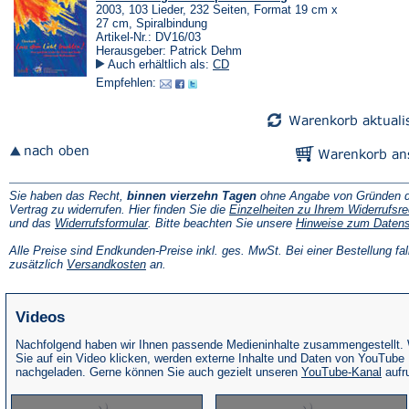
2003, 103 Lieder, 232 Seiten, Format 19 cm x
27 cm, Spiralbindung
Artikel-Nr.: DV16/03
Herausgeber: Patrick Dehm
Auch erhältlich als:
CD
Empfehlen:
Sie haben das Recht,
binnen vierzehn Tagen
ohne Angabe von Gründen d
Vertrag zu widerrufen. Hier finden Sie die
Einzelheiten zu Ihrem Widerrufsre
(Öffnet
und das
Widerrufsformular
. Bitte beachten Sie unsere
Hinweise zum Daten
in
einem
Alle Preise sind Endkunden-Preise inkl. ges. MwSt. Bei einer Bestellung fal
neuen
(Öffnet
zusätzlich
Versandkosten
an.
Tab)
in
einem
neuen
Videos
Tab)
Nachfolgend haben wir Ihnen passende Medieninhalte zusammengestellt.
Sie auf ein Video klicken, werden externe Inhalte und Daten von YouTube
(Öffne
nachgeladen. Gerne können Sie auch gezielt unseren
YouTube-Kanal
aufr
in
eine