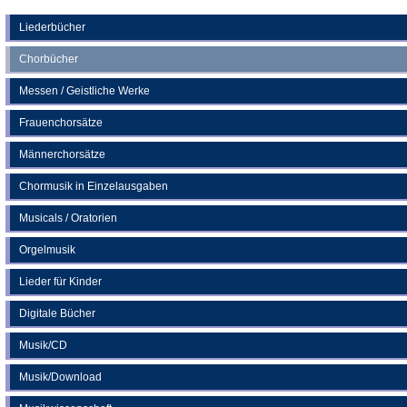
Tab)
einem
neuen
Liederbücher
neuen
Tab)
Chorbücher
Tab)
Messen / Geistliche Werke
Frauenchorsätze
Männerchorsätze
Chormusik in Einzelausgaben
Musicals / Oratorien
Orgelmusik
Lieder für Kinder
Digitale Bücher
Musik/CD
Musik/Download