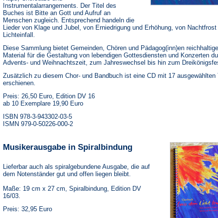
Instrumentalarrangements. Der Titel des
Buches ist Bitte an Gott und Aufruf an
Menschen zugleich. Entsprechend handeln die
Lieder von Klage und Jubel, von Erniedrigung und Erhöhung, von Nachtfrost
Lichteinfall.
Diese Sammlung bietet Gemeinden, Chören und Pädagog(inn)en reichhaltig
Material für die Gestaltung von lebendigen Gottesdiensten und Konzerten du
Advents- und Weihnachtszeit, zum Jahreswechsel bis hin zum Dreikönigsfe
Zusätzlich zu diesem Chor- und Bandbuch ist eine CD mit 17 ausgewählten 
erschienen.
Preis: 26,50 Euro, Edition DV 16
ab 10 Exemplare 19,90 Euro
ISBN 978-3-943302-03-5
ISMN 979-0-50226-000-2
Musikerausgabe in Spiralbindung
Lieferbar auch als spiralgebundene Ausgabe, die auf
dem Notenständer gut und offen liegen bleibt.
Maße: 19 cm x 27 cm, Spiralbindung, Edition DV
16/03.
Preis: 32,95 Euro