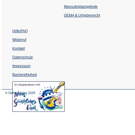
in
einem
Manuskriptangebote
neuen
Tab)
GEMA & Urheberrecht
Hilfe/FAQ
Widerruf
Kontakt
Datenschutz
Impressum
Barrierefreiheit
(Öffnet
in
einem
© Dehm Verlag
2026
neuen
Tab)