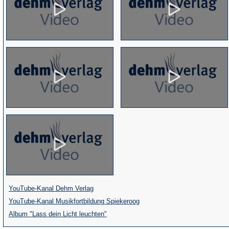
(Öffnet
YouTube-Kanal Dehm Verlag
in
(Öffnet
YouTube-Kanal Musikfortbildung Spiekeroog
einem
(Öffnet
in
Album "Lass dein Licht leuchten"
neuen
in
einem