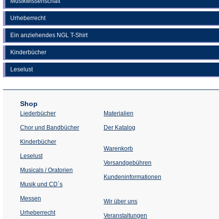
Musikwissenschaft
Urheberrecht
Ein anziehendes NGL T-Shirt
Kinderbücher
Leselust
Shop
Liederbücher
Materialien
(Öffnet
Chor und Bandbücher
Der Katalog
in
einem
Kinderbücher
neuen
Warenkorb
Tab)
Leselust
Versandgebühren
Musicals / Oratorien
Kundeninformationen
Musik und CD´s
Messen
Wir über uns
Urheberrecht
(Öffnet
Veranstaltungen