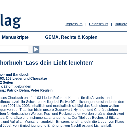
Impressum
|
Datenschutz
|
Barriere
Manuskripte
GEMA, Rechte & Kopien
horbuch 'Lass dein Licht leuchten'
or- und Bandbuch
03, 103 Lieder und Chorsätze
2 Seiten
 x 27 cm, gebunden
sg.: Patrick Dehm,
Peter Reulein
eses Chorbuch enthält 103 Lieder, Rufe und Kanons für die Advents- und
ihnachtszeit. Ihr Schwerpunkt liegt bei Erstveröffentlichungen, entstanden in den
hren 2001 bis 2003. Inhaltlich und musikalisch schlägt das Buch einen weiten
gen von der Tradition bis in unsere Gegenwart. Hymnen und Choräle stehen
ben folkloristischen Weisen; Pop- und Rockmelodien werden ergänzt durch zwei
ps, Chorsätze und Instrumentalarrangements. Der Titel des Buches ist Bitte an
tt und Aufruf an Menschen zugleich. Entsprechend handeln die Lieder von Klage
d Jubel, von Erniedrigung und Erhöhung, von Nachtfrost und Lichteinfall.