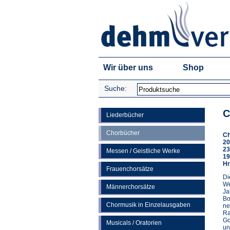
Wir über uns
Shop
Suche:
C
Liederbücher
Chorbücher
Ch
20
23
Messen / Geistliche Werke
19
Hr
Frauenchorsätze
Di
We
Männerchorsätze
Ja
Bo
Chormusik in Einzelausgaben
ne
Ra
Go
Musicals / Oratorien
un