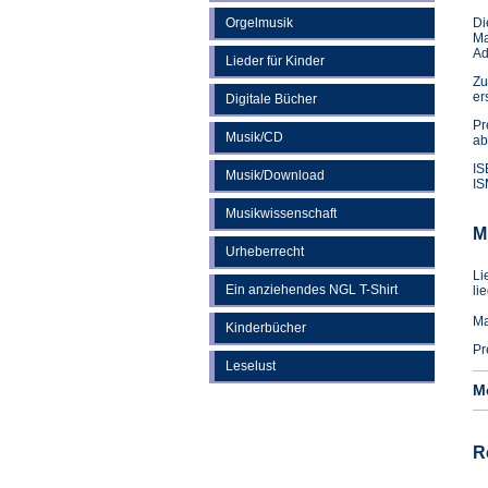
Orgelmusik
Di
Ma
Ad
Lieder für Kinder
Zu
er
Digitale Bücher
Pr
Musik/CD
ab
IS
Musik/Download
IS
Musikwissenschaft
M
Urheberrecht
Li
Ein anziehendes NGL T-Shirt
li
Ma
Kinderbücher
Pr
Leselust
M
R