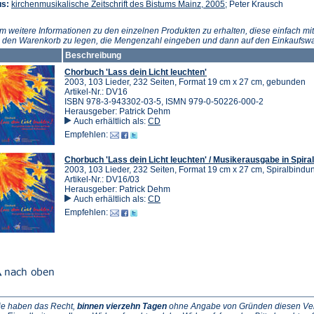
(Öffnet
us:
kirchenmusikalische Zeitschrift des Bistums Mainz, 2005
; Peter Krausch
in
einem
m weitere Informationen zu den einzelnen Produkten zu erhalten, diese einfach mit
neuen
n den Warenkorb zu legen, die Mengenzahl eingeben und dann auf den Einkaufswa
Tab)
Beschreibung
Chorbuch 'Lass dein Licht leuchten'
2003, 103 Lieder, 232 Seiten, Format 19 cm x 27 cm, gebunden
Artikel-Nr.: DV16
ISBN 978-3-943302-03-5, ISMN 979-0-50226-000-2
Herausgeber: Patrick Dehm
Auch erhältlich als:
CD
Empfehlen:
Chorbuch 'Lass dein Licht leuchten' / Musikerausgabe in Spira
2003, 103 Lieder, 232 Seiten, Format 19 cm x 27 cm, Spiralbindu
Artikel-Nr.: DV16/03
Herausgeber: Patrick Dehm
Auch erhältlich als:
CD
Empfehlen:
ie haben das Recht,
binnen vierzehn Tagen
ohne Angabe von Gründen diesen Vertr