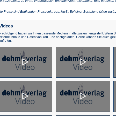
(Öffnet
(Öffnet
ie
Einzelheiten zu Ihrem Widerrufsrecht
und das
Widerrufsformular
. Bitte beachten
ffnet
in
in
einem
einem
inem
neuen
neuen
lle Preise sind Endkunden-Preise inkl. ges. MwSt. Bei einer Bestellung fallen zusät
euen
Tab)
Tab)
ab)
Videos
Nachfolgend haben wir Ihnen passende Medieninhalte zusammengestellt. Wenn Sie
externe Inhalte und Daten von YouTube nachgeladen. Gerne können Sie auch gez
aufrufen.