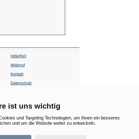
Hilfe/FAQ
Widerruf
Kontakt
Datenschutz
Impressum
Barrierefreiheit
re ist uns wichtig
(Öffnet
in
ookies und Targeting Technologien, um Ihnen ein besseres
einem
lichen und um die Website weiter zu entwickeln.
neuen
Tab)