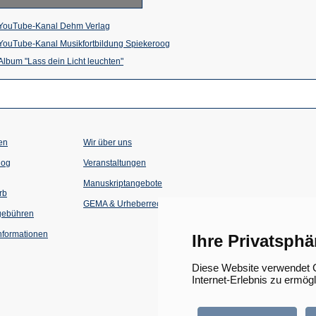
(Öffnet
YouTube-Kanal Dehm Verlag
in
(Öffnet
YouTube-Kanal Musikfortbildung Spiekeroog
einem
(Öffnet
in
Album "Lass dein Licht leuchten"
neuen
in
einem
Tab)
einem
neuen
neuen
Tab)
Tab)
en
Wir über uns
(Öffnet
(Öffnet
log
Veranstaltungen
in
in
einem
einem
Manuskriptangebote
neuen
neuen
rb
Tab)
Tab)
GEMA & Urheberrecht
gebühren
formationen
Ihre Privatsphä
Diese Website verwendet C
Internet-Erlebnis zu ermög