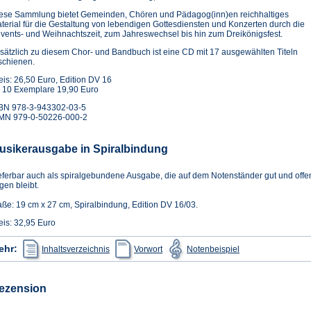
ese Sammlung bietet Gemeinden, Chören und Pädagog(inn)en reichhaltiges
terial für die Gestaltung von lebendigen Gottesdiensten und Konzerten durch die
vents- und Weihnachtszeit, zum Jahreswechsel bis hin zum Dreikönigsfest.
sätzlich zu diesem Chor- und Bandbuch ist eine CD mit 17 ausgewählten Titeln
schienen.
eis: 26,50 Euro, Edition DV 16
 10 Exemplare 19,90 Euro
BN 978-3-943302-03-5
MN 979-0-50226-000-2
usikerausgabe in Spiralbindung
eferbar auch als spiralgebundene Ausgabe, die auf dem Notenständer gut und offe
egen bleibt.
ße: 19 cm x 27 cm, Spiralbindung, Edition DV 16/03.
eis: 32,95 Euro
(Öffnet
(Öffnet
(Öffnet
ehr:
Inhaltsverzeichnis
Vorwort
Notenbeispiel
in
in
in
einem
einem
einem
neuen
neuen
neuen
Tab)
Tab)
Tab)
ezension