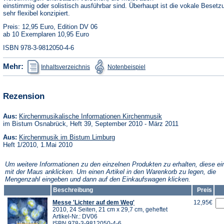
einstimmig oder solistisch ausführbar sind. Überhaupt ist die vokale Besetz
sehr flexibel konzipiert.
Preis: 12,95 Euro, Edition DV 06
ab 10 Exemplaren 10,95 Euro
ISBN 978-3-9812050-4-6
(Öffnet
(Öffnet
Mehr:
Inhaltsverzeichnis
Notenbeispiel
in
in
einem
einem
neuen
neuen
Tab)
Tab)
Rezension
(Öffnet
Aus:
Kirchenmusikalische Informationen Kirchenmusik
in
im Bistum Osnabrück, Heft 39, September 2010 - März 2011
einem
(Öffnet
neuen
Aus:
Kirchenmusik im Bistum Limburg
in
Tab)
Heft 1/2010, 1.Mai 2010
einem
neuen
Um weitere Informationen zu den einzelnen Produkten zu erhalten, diese ei
Tab)
mit der Maus anklicken. Um einen Artikel in den Warenkorb zu legen, die
Mengenzahl eingeben und dann auf den Einkaufswagen klicken.
Beschreibung
Preis
Messe 'Lichter auf dem Weg'
12,95€
2010, 24 Seiten, 21 cm x 29,7 cm, geheftet
Artikel-Nr.: DV06
ISBN 978-3-9812050-4-6