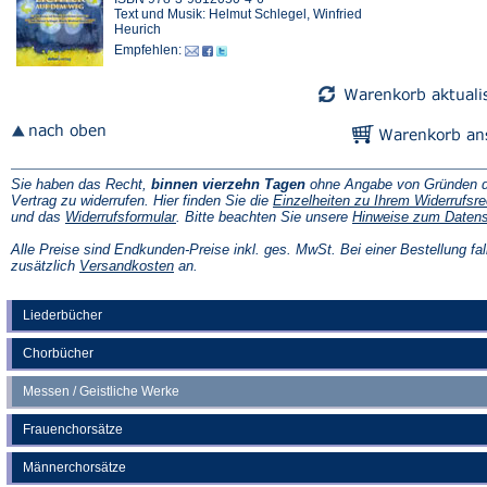
Text und Musik: Helmut Schlegel, Winfried
Heurich
Empfehlen:
Sie haben das Recht,
binnen vierzehn Tagen
ohne Angabe von Gründen d
Vertrag zu widerrufen. Hier finden Sie die
Einzelheiten zu Ihrem Widerrufsre
(Öffnet
und das
Widerrufsformular
. Bitte beachten Sie unsere
Hinweise zum Daten
in
einem
Alle Preise sind Endkunden-Preise inkl. ges. MwSt. Bei einer Bestellung fal
neuen
(Öffnet
zusätzlich
Versandkosten
an.
Tab)
in
einem
neuen
Liederbücher
Tab)
Chorbücher
Messen / Geistliche Werke
Frauenchorsätze
Männerchorsätze