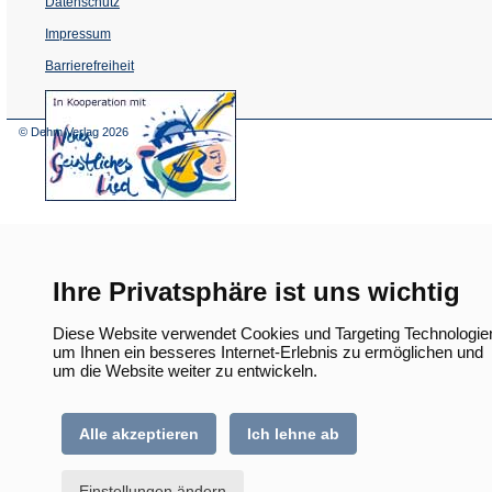
Datenschutz
Impressum
Barrierefreiheit
(Öffnet
in
einem
© Dehm Verlag
2026
neuen
Tab)
Ihre Privatsphäre ist uns wichtig
Diese Website verwendet Cookies und Targeting Technologie
um Ihnen ein besseres Internet-Erlebnis zu ermöglichen und
um die Website weiter zu entwickeln.
Alle akzeptieren
Ich lehne ab
Einstellungen ändern