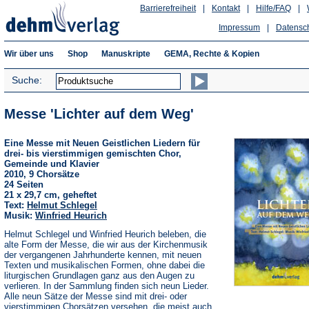
Barrierefreiheit
|
Kontakt
|
Hilfe/FAQ
|
Impressum
|
Datensc
Wir über uns
Shop
Manuskripte
GEMA, Rechte & Kopien
Suche:
Messe 'Lichter auf dem Weg'
Eine Messe mit Neuen Geistlichen Liedern für
drei- bis vierstimmigen gemischten Chor,
Gemeinde und Klavier
2010, 9 Chorsätze
24 Seiten
21 x 29,7 cm, geheftet
Text:
Helmut Schlegel
Musik:
Winfried Heurich
Helmut Schlegel und Winfried Heurich beleben, die
alte Form der Messe, die wir aus der Kirchenmusik
der vergangenen Jahrhunderte kennen, mit neuen
Texten und musikalischen Formen, ohne dabei die
liturgischen Grundlagen ganz aus den Augen zu
verlieren. In der Sammlung finden sich neun Lieder.
Alle neun Sätze der Messe sind mit drei- oder
vierstimmigen Chorsätzen versehen, die meist auch