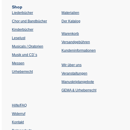
Shop
Liederbücher
Materialien
(Öffnet
Chor und Bandbücher
Der Katalog
in
einem
Kinderbücher
neuen
Warenkorb
Tab)
Leselust
Versandgebühren
Musicals / Oratorien
Kundeninformationen
Musik und CD´s
Messen
Wir über uns
Urheberrecht
(Öffnet
Veranstaltungen
in
einem
Manuskriptangebote
neuen
Tab)
GEMA & Urheberrecht
Hilfe/FAQ
Widerruf
Kontakt