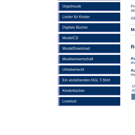
Orgelmusik
Pr
ab
Lieder für Kinder
IS
Digitale Bücher
M
Musik/CD
R
Musik/Download
A
Musikwissenschaft
im
Urheberrecht
Au
He
Ein anziehendes NGL T-Shirt
U
i
Kinderbücher
Leselust