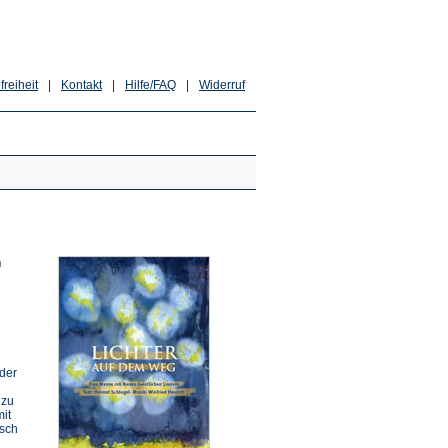
freiheit
|
Kontakt
|
Hilfe/FAQ
|
Widerruf
n
 der
 zu
it
isch