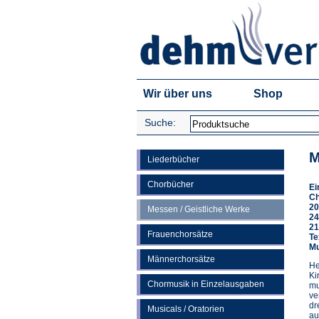
Wir über uns
Shop
Suche:
M
Liederbücher
Chorbücher
Ei
Ch
20
Messen / Geistliche Werke
24
21
Frauenchorsätze
Te
Mu
Männerchorsätze
He
Ki
Chormusik in Einzelausgaben
mu
ve
dr
Musicals / Oratorien
au