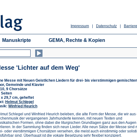
Impressum
|
Datenschutz
|
Barriere
Manuskripte
GEMA, Rechte & Kopien
esse 'Lichter auf dem Weg'
ne Messe mit Neuen Geistlichen Liedern für drei- bis vierstimmigen gemischte
or, Gemeinde und Klavier
10, 9 Chorsätze
 Seiten
 x 29,7 cm, geheftet
xt:
Helmut Schlegel
sik:
Winfried Heurich
lmut Schlegel und Winfried Heurich beleben, die alte Form der Messe, die wir aus
rchenmusik der vergangenen Jahrhunderte kennen, mit neuen Texten und
sikalischen Formen, ohne dabei die liturgischen Grundlagen ganz aus den Augen
rlieren. In der Sammlung finden sich neun Lieder. Alle neun Sätze der Messe sind m
ei- oder vierstimmigen Chorsätzen versehen, die meist auch einstimmig oder solist
sführbar sind. Überhaupt ist die vokale Besetzung sehr flexibel konzipiert.