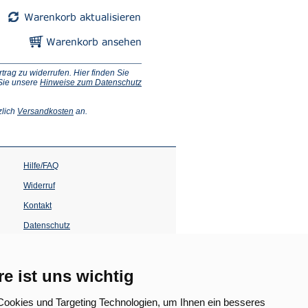
ag zu widerrufen. Hier finden Sie
 Sie unsere
Hinweise zum Datenschutz
(Öffnet
zlich
Versandkosten
an.
in
einem
neuen
Tab)
Hilfe/FAQ
Widerruf
Kontakt
Datenschutz
Impressum
Barrierefreiheit
re ist uns wichtig
(Öffnet
in
ookies und Targeting Technologien, um Ihnen ein besseres
einem