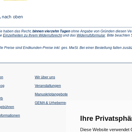
ie haben das Recht,
binnen vierzehn Tagen
ohne Angabe von Gründen diesen Vertr
(Öffnet
(Öffnet
ie
Einzelheiten zu Ihrem Widerrufsrecht
und das
Widerrufsformular
. Bitte beachten
ffnet
in
in
einem
einem
inem
neuen
neuen
lle Preise sind Endkunden-Preise inkl. ges. MwSt. Bei einer Bestellung fallen zusät
euen
Tab)
Tab)
ab)
en
Wir über uns
(Öffnet
(Öffnet
log
Veranstaltungen
in
in
einem
einem
Manuskriptangebote
neuen
neuen
rb
Tab)
Tab)
GEMA & Urheberrecht
gebühren
formationen
Ihre Privatsphä
Diese Website verwendet C