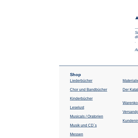
S
d
(Ö
.
in
e
A
n
T
Shop
Liederbücher
Materiali
Chor und Bandbücher
Der Kata
Kinderbücher
Warenko
Leselust
Versand
Musicals / Oratorien
Kundenin
Musik und CD´s
Messen