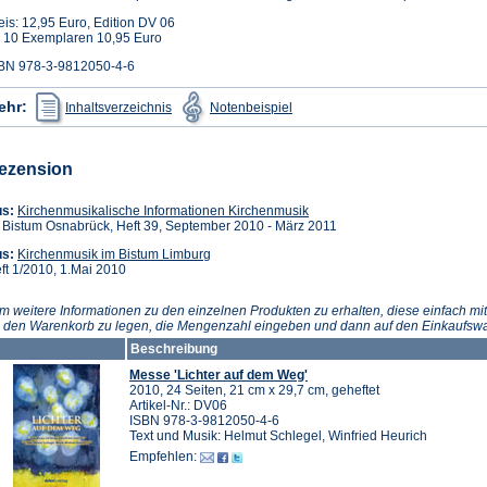
eis: 12,95 Euro, Edition DV 06
 10 Exemplaren 10,95 Euro
BN 978-3-9812050-4-6
(Öffnet
(Öffnet
ehr:
Inhaltsverzeichnis
Notenbeispiel
in
in
einem
einem
neuen
neuen
Tab)
Tab)
ezension
(Öffnet
us:
Kirchenmusikalische Informationen Kirchenmusik
in
 Bistum Osnabrück, Heft 39, September 2010 - März 2011
einem
(Öffnet
s:
Kirchenmusik im Bistum Limburg
neuen
in
ft 1/2010, 1.Mai 2010
Tab)
einem
neuen
m weitere Informationen zu den einzelnen Produkten zu erhalten, diese einfach mit
Tab)
n den Warenkorb zu legen, die Mengenzahl eingeben und dann auf den Einkaufswa
Beschreibung
Messe 'Lichter auf dem Weg'
2010, 24 Seiten, 21 cm x 29,7 cm, geheftet
Artikel-Nr.: DV06
ISBN 978-3-9812050-4-6
Text und Musik: Helmut Schlegel, Winfried Heurich
Empfehlen: