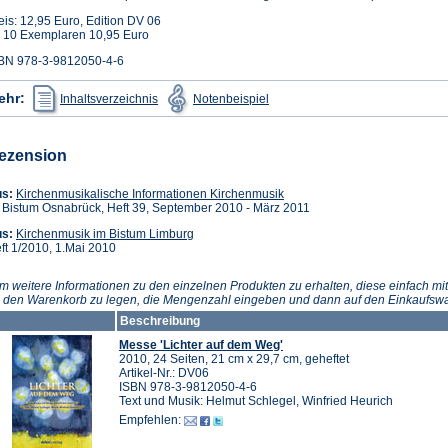
eis: 12,95 Euro, Edition DV 06
 10 Exemplaren 10,95 Euro
BN 978-3-9812050-4-6
(Öffnet
(Öffnet
ehr:
Inhaltsverzeichnis
Notenbeispiel
in
in
einem
einem
neuen
neuen
Tab)
Tab)
ezension
(Öffnet
us:
Kirchenmusikalische Informationen Kirchenmusik
in
 Bistum Osnabrück, Heft 39, September 2010 - März 2011
einem
(Öffnet
s:
Kirchenmusik im Bistum Limburg
neuen
in
ft 1/2010, 1.Mai 2010
Tab)
einem
neuen
m weitere Informationen zu den einzelnen Produkten zu erhalten, diese einfach mit
Tab)
n den Warenkorb zu legen, die Mengenzahl eingeben und dann auf den Einkaufswa
Beschreibung
Messe 'Lichter auf dem Weg'
2010, 24 Seiten, 21 cm x 29,7 cm, geheftet
Artikel-Nr.: DV06
ISBN 978-3-9812050-4-6
Text und Musik: Helmut Schlegel, Winfried Heurich
Empfehlen: