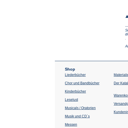
S
d
(Ö
.
in
e
A
n
T
Shop
Liederbücher
Materiali
Chor und Bandbücher
Der Kata
Kinderbücher
Warenko
Leselust
Versand
Musicals / Oratorien
Kundenin
Musik und CD´s
Messen