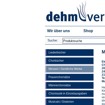
Wir über uns
Shop
Suche:
M
Liederbücher
Chorbücher
Ei
Ch
20
Messen / Geistliche Werke
24
21
Frauenchorsätze
Te
Mu
Männerchorsätze
He
Ki
Chormusik in Einzelausgaben
mu
ve
dr
Musicals / Oratorien
au