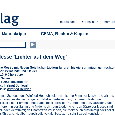
Impressum
|
Datenschutz
|
Barriere
Manuskripte
GEMA, Rechte & Kopien
esse 'Lichter auf dem Weg'
ne Messe mit Neuen Geistlichen Liedern für drei- bis vierstimmigen gemischte
or, Gemeinde und Klavier
10, 9 Chorsätze
 Seiten
 x 29,7 cm, geheftet
xt:
Helmut Schlegel
sik:
Winfried Heurich
lmut Schlegel und Winfried Heurich beleben, die alte Form der Messe, die wir aus
rchenmusik der vergangenen Jahrhunderte kennen, mit neuen Texten und
sikalischen Formen, ohne dabei die liturgischen Grundlagen ganz aus den Augen
rlieren. In der Sammlung finden sich neun Lieder. Alle neun Sätze der Messe sind m
ei- oder vierstimmigen Chorsätzen versehen, die meist auch einstimmig oder solist
sführbar sind. Überhaupt ist die vokale Besetzung sehr flexibel konzipiert.