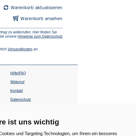
ag zu widerrufen. Hier finden Sie
 Sie unsere
Hinweise zum Datenschutz
(Öffnet
zlich
Versandkosten
an.
in
einem
neuen
Tab)
Hilfe/FAQ
Widerruf
Kontakt
Datenschutz
Impressum
Barrierefreiheit
re ist uns wichtig
(Öffnet
in
ookies und Targeting Technologien, um Ihnen ein besseres
einem