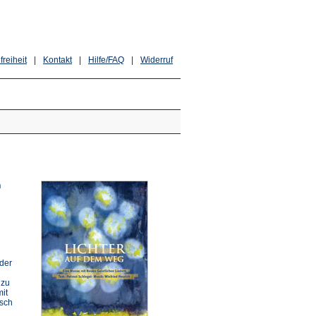
freiheit
|
Kontakt
|
Hilfe/FAQ
|
Widerruf
n
 der
 zu
it
isch