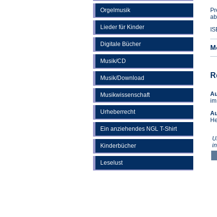
Orgelmusik
Pr
ab
Lieder für Kinder
IS
Digitale Bücher
M
Musik/CD
R
Musik/Download
A
Musikwissenschaft
im
Urheberrecht
Au
He
Ein anziehendes NGL T-Shirt
U
i
Kinderbücher
Leselust