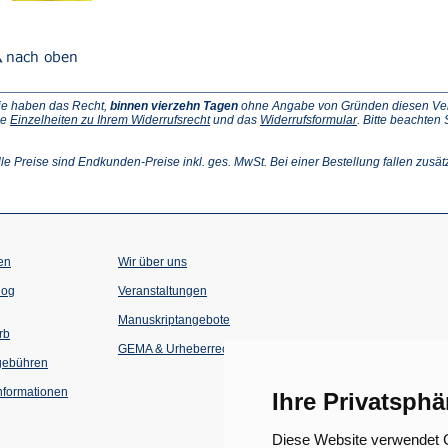
ie haben das Recht,
binnen vierzehn Tagen
ohne Angabe von Gründen diesen Vertr
(Öffnet
(Öffnet
ie
Einzelheiten zu Ihrem Widerrufsrecht
und das
Widerrufsformular
. Bitte beachten
ffnet
in
in
einem
einem
inem
neuen
neuen
lle Preise sind Endkunden-Preise inkl. ges. MwSt. Bei einer Bestellung fallen zusät
euen
Tab)
Tab)
ab)
en
Wir über uns
(Öffnet
(Öffnet
log
Veranstaltungen
in
in
einem
einem
Manuskriptangebote
neuen
neuen
rb
Tab)
Tab)
GEMA & Urheberrecht
gebühren
formationen
Ihre Privatsphä
Diese Website verwendet C