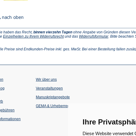
ie haben das Recht,
binnen vierzehn Tagen
ohne Angabe von Gründen diesen Vertr
(Öffnet
(Öffnet
ie
Einzelheiten zu Ihrem Widerrufsrecht
und das
Widerrufsformular
. Bitte beachten
ffnet
in
in
einem
einem
inem
neuen
neuen
lle Preise sind Endkunden-Preise inkl. ges. MwSt. Bei einer Bestellung fallen zusät
euen
Tab)
Tab)
ab)
en
Wir über uns
(Öffnet
(Öffnet
log
Veranstaltungen
in
in
einem
einem
Manuskriptangebote
neuen
neuen
rb
Tab)
Tab)
GEMA & Urheberrecht
gebühren
formationen
Ihre Privatsphä
Diese Website verwendet C