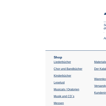
S
d
(Ö
.
in
e
A
n
T
Shop
Liederbücher
Materiali
Chor und Bandbücher
Der Kata
Kinderbücher
Warenko
Leselust
Versand
Musicals / Oratorien
Kundenin
Musik und CD´s
Messen