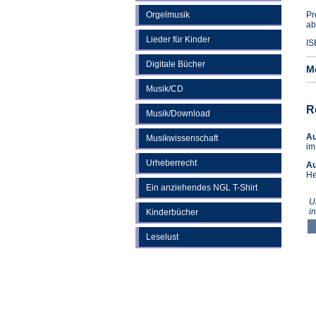
Orgelmusik
Pr
ab
Lieder für Kinder
IS
Digitale Bücher
M
Musik/CD
R
Musik/Download
A
Musikwissenschaft
im
Urheberrecht
Au
He
Ein anziehendes NGL T-Shirt
U
i
Kinderbücher
Leselust