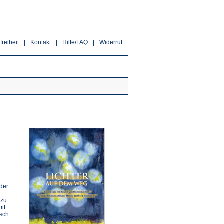
freiheit
|
Kontakt
|
Hilfe/FAQ
|
Widerruf
n
 der
 zu
it
isch