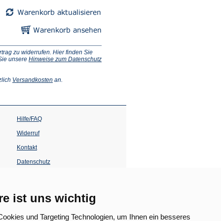
ag zu widerrufen. Hier finden Sie
 Sie unsere
Hinweise zum Datenschutz
(Öffnet
zlich
Versandkosten
an.
in
einem
neuen
Tab)
Hilfe/FAQ
Widerruf
Kontakt
Datenschutz
Impressum
Barrierefreiheit
re ist uns wichtig
(Öffnet
in
ookies und Targeting Technologien, um Ihnen ein besseres
einem