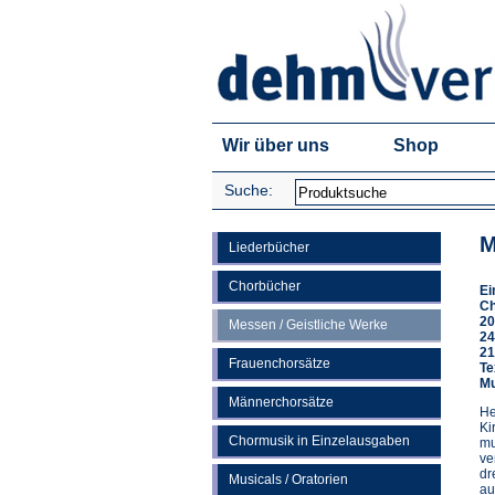
Wir über uns
Shop
Suche:
M
Liederbücher
Chorbücher
Ei
Ch
20
Messen / Geistliche Werke
24
21
Frauenchorsätze
Te
Mu
Männerchorsätze
He
Ki
Chormusik in Einzelausgaben
mu
ve
dr
Musicals / Oratorien
au