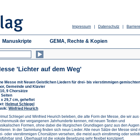
Impressum
|
Datenschutz
|
Barriere
Manuskripte
GEMA, Rechte & Kopien
esse 'Lichter auf dem Weg'
ne Messe mit Neuen Geistlichen Liedern für drei- bis vierstimmigen gemischte
or, Gemeinde und Klavier
10, 9 Chorsätze
 Seiten
 x 29,7 cm, geheftet
xt:
Helmut Schlegel
sik:
Winfried Heurich
lmut Schlegel und Winfried Heurich beleben, die alte Form der Messe, die wir aus
rchenmusik der vergangenen Jahrhunderte kennen, mit neuen Texten und
sikalischen Formen, ohne dabei die liturgischen Grundlagen ganz aus den Augen
rlieren. In der Sammlung finden sich neun Lieder. Alle neun Sätze der Messe sind m
ei- oder vierstimmigen Chorsätzen versehen, die meist auch einstimmig oder solist
sführbar sind. Überhaupt ist die vokale Besetzung sehr flexibel konzipiert.