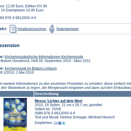
eis: 12,95 Euro, Edition DV 06
 10 Exemplaren 10,95 Euro
BN 978-3-9812050-4-6
(Öffnet
(Öffnet
ehr:
Inhaltsverzeichnis
Notenbeispiel
in
in
einem
einem
neuen
neuen
Tab)
Tab)
ezension
(Öffnet
us:
Kirchenmusikalische Informationen Kirchenmusik
in
 Bistum Osnabrück, Heft 39, September 2010 - März 2011
einem
(Öffnet
s:
Kirchenmusik im Bistum Limburg
neuen
in
ft 1/2010, 1.Mai 2010
Tab)
einem
neuen
m weitere Informationen zu den einzelnen Produkten zu erhalten, diese einfach mit
Tab)
n den Warenkorb zu legen, die Mengenzahl eingeben und dann auf den Einkaufswa
Beschreibung
Messe 'Lichter auf dem Weg'
2010, 24 Seiten, 21 cm x 29,7 cm, geheftet
Artikel-Nr.: DV06
ISBN 978-3-9812050-4-6
Text und Musik: Helmut Schlegel, Winfried Heurich
Empfehlen: