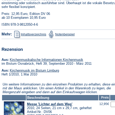
einstimmig oder solistisch ausführbar sind. Überhaupt ist die vokale Besetz
sehr flexibel konzipiert.
Preis: 12,95 Euro, Edition DV 06
ab 10 Exemplaren 10,95 Euro
ISBN 978-3-9812050-4-6
(Öffnet
(Öffnet
Mehr:
Inhaltsverzeichnis
Notenbeispiel
in
in
einem
einem
neuen
neuen
Tab)
Tab)
Rezension
(Öffnet
Aus:
Kirchenmusikalische Informationen Kirchenmusik
in
im Bistum Osnabrück, Heft 39, September 2010 - März 2011
einem
(Öffnet
neuen
Aus:
Kirchenmusik im Bistum Limburg
in
Tab)
Heft 1/2010, 1.Mai 2010
einem
neuen
Um weitere Informationen zu den einzelnen Produkten zu erhalten, diese ei
Tab)
mit der Maus anklicken. Um einen Artikel in den Warenkorb zu legen, die
Mengenzahl eingeben und dann auf den Einkaufswagen klicken.
Beschreibung
Preis
Messe 'Lichter auf dem Weg'
12,95€
2010, 24 Seiten, 21 cm x 29,7 cm, geheftet
Artikel-Nr.: DV06