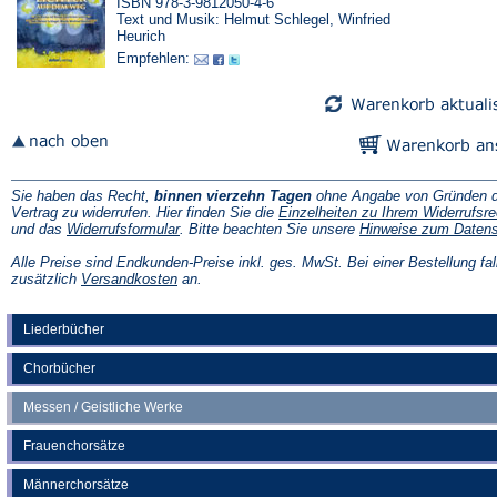
ISBN 978-3-9812050-4-6
Text und Musik: Helmut Schlegel, Winfried
Heurich
Empfehlen:
Sie haben das Recht,
binnen vierzehn Tagen
ohne Angabe von Gründen d
Vertrag zu widerrufen. Hier finden Sie die
Einzelheiten zu Ihrem Widerrufsre
(Öffnet
und das
Widerrufsformular
. Bitte beachten Sie unsere
Hinweise zum Daten
in
einem
Alle Preise sind Endkunden-Preise inkl. ges. MwSt. Bei einer Bestellung fal
neuen
(Öffnet
zusätzlich
Versandkosten
an.
Tab)
in
einem
neuen
Liederbücher
Tab)
Chorbücher
Messen / Geistliche Werke
Frauenchorsätze
Männerchorsätze