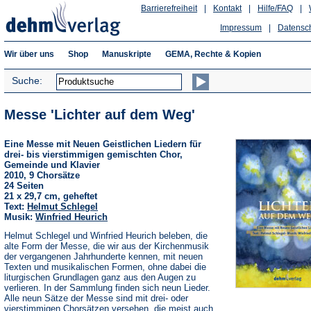
Barrierefreiheit
|
Kontakt
|
Hilfe/FAQ
|
Impressum
|
Datensc
Wir über uns
Shop
Manuskripte
GEMA, Rechte & Kopien
Suche:
Messe 'Lichter auf dem Weg'
Eine Messe mit Neuen Geistlichen Liedern für
drei- bis vierstimmigen gemischten Chor,
Gemeinde und Klavier
2010, 9 Chorsätze
24 Seiten
21 x 29,7 cm, geheftet
Text:
Helmut Schlegel
Musik:
Winfried Heurich
Helmut Schlegel und Winfried Heurich beleben, die
alte Form der Messe, die wir aus der Kirchenmusik
der vergangenen Jahrhunderte kennen, mit neuen
Texten und musikalischen Formen, ohne dabei die
liturgischen Grundlagen ganz aus den Augen zu
verlieren. In der Sammlung finden sich neun Lieder.
Alle neun Sätze der Messe sind mit drei- oder
vierstimmigen Chorsätzen versehen, die meist auch