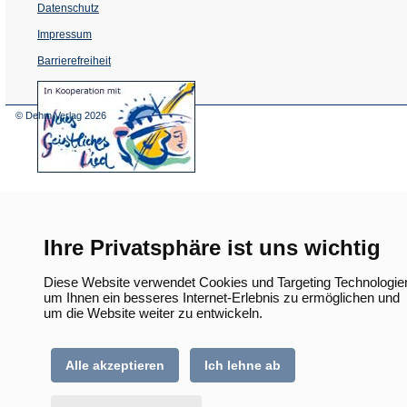
Datenschutz
Impressum
Barrierefreiheit
(Öffnet
in
einem
© Dehm Verlag
2026
neuen
Tab)
Ihre Privatsphäre ist uns wichtig
Diese Website verwendet Cookies und Targeting Technologie
um Ihnen ein besseres Internet-Erlebnis zu ermöglichen und
um die Website weiter zu entwickeln.
Alle akzeptieren
Ich lehne ab