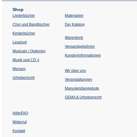
Shop
Liederbücher
Materialien
(Öffnet
Chor und Bandbücher
Der Katalog
in
einem
Kinderbücher
neuen
Warenkorb
Tab)
Leselust
Versandgebühren
Musicals / Oratorien
Kundeninformationen
Musik und CD´s
Messen
Wir über uns
Urheberrecht
(Öffnet
Veranstaltungen
in
einem
Manuskriptangebote
neuen
Tab)
GEMA & Urheberrecht
Hilfe/FAQ
Widerruf
Kontakt