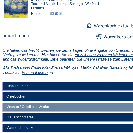
Text und Musik: Helmut Schlegel, Winfried
Heurich
Empfehlen:
Sie haben das Recht,
binnen vierzehn Tagen
ohne Angabe von Gründen d
Vertrag zu widerrufen. Hier finden Sie die
Einzelheiten zu Ihrem Widerrufsre
(Öffnet
und das
Widerrufsformular
. Bitte beachten Sie unsere
Hinweise zum Daten
in
einem
Alle Preise sind Endkunden-Preise inkl. ges. MwSt. Bei einer Bestellung fal
neuen
(Öffnet
zusätzlich
Versandkosten
an.
Tab)
in
einem
neuen
Liederbücher
Tab)
Chorbücher
Messen / Geistliche Werke
Frauenchorsätze
Männerchorsätze