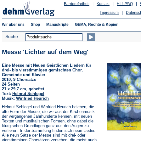
Barrierefreiheit
|
Kontakt
|
Hilfe/FAQ
|
Impressum
|
Datensc
Wir über uns
Shop
Manuskripte
GEMA, Rechte & Kopien
Suche:
Messe 'Lichter auf dem Weg'
Eine Messe mit Neuen Geistlichen Liedern für
drei- bis vierstimmigen gemischten Chor,
Gemeinde und Klavier
2010, 9 Chorsätze
24 Seiten
21 x 29,7 cm, geheftet
Text:
Helmut Schlegel
Musik:
Winfried Heurich
Helmut Schlegel und Winfried Heurich beleben, die
alte Form der Messe, die wir aus der Kirchenmusik
der vergangenen Jahrhunderte kennen, mit neuen
Texten und musikalischen Formen, ohne dabei die
liturgischen Grundlagen ganz aus den Augen zu
verlieren. In der Sammlung finden sich neun Lieder.
Alle neun Sätze der Messe sind mit drei- oder
vierstimmigen Chorsätzen versehen, die meist auch