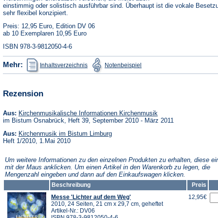
einstimmig oder solistisch ausführbar sind. Überhaupt ist die vokale Besetz
sehr flexibel konzipiert.
Preis: 12,95 Euro, Edition DV 06
ab 10 Exemplaren 10,95 Euro
ISBN 978-3-9812050-4-6
(Öffnet
(Öffnet
Mehr:
Inhaltsverzeichnis
Notenbeispiel
in
in
einem
einem
neuen
neuen
Tab)
Tab)
Rezension
(Öffnet
Aus:
Kirchenmusikalische Informationen Kirchenmusik
in
im Bistum Osnabrück, Heft 39, September 2010 - März 2011
einem
(Öffnet
neuen
Aus:
Kirchenmusik im Bistum Limburg
in
Tab)
Heft 1/2010, 1.Mai 2010
einem
neuen
Um weitere Informationen zu den einzelnen Produkten zu erhalten, diese ei
Tab)
mit der Maus anklicken. Um einen Artikel in den Warenkorb zu legen, die
Mengenzahl eingeben und dann auf den Einkaufswagen klicken.
Beschreibung
Preis
Messe 'Lichter auf dem Weg'
12,95€
2010, 24 Seiten, 21 cm x 29,7 cm, geheftet
Artikel-Nr.: DV06
ISBN 978-3-9812050-4-6