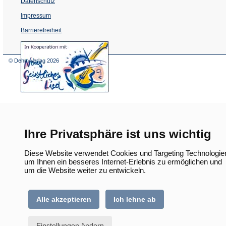
Datenschutz
Impressum
Barrierefreiheit
(Öffnet
in
einem
© Dehm Verlag
2026
neuen
Tab)
Ihre Privatsphäre ist uns wichtig
Diese Website verwendet Cookies und Targeting Technologie
um Ihnen ein besseres Internet-Erlebnis zu ermöglichen und
um die Website weiter zu entwickeln.
Alle akzeptieren
Ich lehne ab
Einstellungen ändern