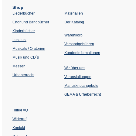
Shop
Liederbücher
Materialien
(Öffnet
Chor und Bandbücher
Der Katalog
in
einem
Kinderbücher
neuen
Warenkorb
Tab)
Leselust
Versandgebühren
Musicals / Oratorien
Kundeninformationen
Musik und CD´s
Messen
Wir über uns
Urheberrecht
(Öffnet
Veranstaltungen
in
einem
Manuskriptangebote
neuen
Tab)
GEMA & Urheberrecht
Hilfe/FAQ
Widerruf
Kontakt