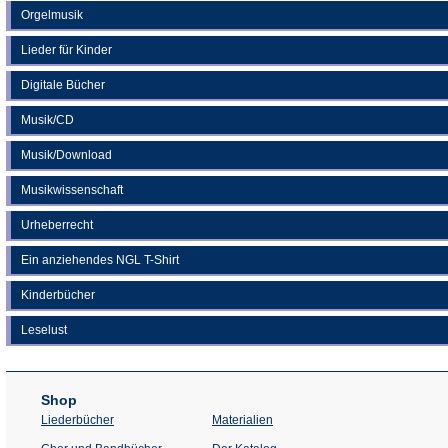
Orgelmusik
Lieder für Kinder
Digitale Bücher
Musik/CD
Musik/Download
Musikwissenschaft
Urheberrecht
Ein anziehendes NGL T-Shirt
Kinderbücher
Leselust
Shop
Liederbücher
Materialien
(Öffnet