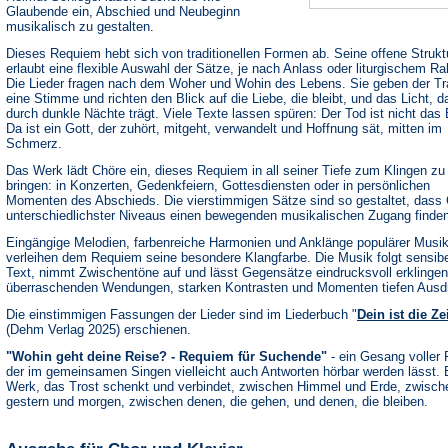
Glaubende ein, Abschied und Neubeginn
musikalisch zu gestalten.
Dieses Requiem hebt sich von traditionellen Formen ab. Seine offene Strukt
erlaubt eine flexible Auswahl der Sätze, je nach Anlass oder liturgischem R
Die Lieder fragen nach dem Woher und Wohin des Lebens. Sie geben der Tr
eine Stimme und richten den Blick auf die Liebe, die bleibt, und das Licht, d
durch dunkle Nächte trägt. Viele Texte lassen spüren: Der Tod ist nicht das
Da ist ein Gott, der zuhört, mitgeht, verwandelt und Hoffnung sät, mitten im
Schmerz.
Das Werk lädt Chöre ein, dieses Requiem in all seiner Tiefe zum Klingen zu
bringen: in Konzerten, Gedenkfeiern, Gottesdiensten oder in persönlichen
Momenten des Abschieds. Die vierstimmigen Sätze sind so gestaltet, dass
unterschiedlichster Niveaus einen bewegenden musikalischen Zugang finden
Eingängige Melodien, farbenreiche Harmonien und Anklänge populärer Musik
verleihen dem Requiem seine besondere Klangfarbe. Die Musik folgt sensib
Text, nimmt Zwischentöne auf und lässt Gegensätze eindrucksvoll erklingen
überraschenden Wendungen, starken Kontrasten und Momenten tiefen Ausd
Die einstimmigen Fassungen der Lieder sind im Liederbuch "
Dein ist die Ze
(Dehm Verlag 2025) erschienen.
"Wohin geht deine Reise? - Requiem für Suchende"
- ein Gesang voller 
der im gemeinsamen Singen vielleicht auch Antworten hörbar werden lässt. 
Werk, das Trost schenkt und verbindet, zwischen Himmel und Erde, zwisch
gestern und morgen, zwischen denen, die gehen, und denen, die bleiben.