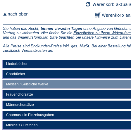
Sie haben das Recht,
binnen vierzehn Tagen
ohne Angabe von Gründen d
Vertrag zu widerrufen. Hier finden Sie die
Einzelheiten zu Ihrem Widerrufsre
(Öffnet
und das
Widerrufsformular
. Bitte beachten Sie unsere
Hinweise zum Daten
in
einem
Alle Preise sind Endkunden-Preise inkl. ges. MwSt. Bei einer Bestellung fal
neuen
(Öffnet
zusätzlich
Versandkosten
an.
Tab)
in
einem
neuen
Liederbücher
Tab)
Chorbücher
Messen / Geistliche Werke
Frauenchorsätze
Männerchorsätze
Chormusik in Einzelausgaben
Musicals / Oratorien