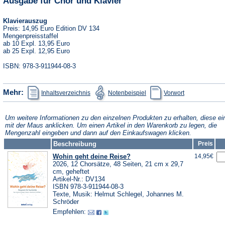
Ausgabe für Chor und Klavier
Klavierauszug
Preis: 14,95 Euro Edition DV 134
Mengenpreisstaffel
ab 10 Expl. 13,95 Euro
ab 25 Expl. 12,95 Euro
ISBN: 978-3-911944-08-3
(Öffnet
(Öffnet
(Öffnet
Mehr:
Inhaltsverzeichnis
Notenbeispiel
Vorwort
in
in
in
einem
einem
einem
neuen
neuen
neuen
Tab)
Tab)
Tab)
Um weitere Informationen zu den einzelnen Produkten zu erhalten, diese ei
mit der Maus anklicken. Um einen Artikel in den Warenkorb zu legen, die
Mengenzahl eingeben und dann auf den Einkaufswagen klicken.
Beschreibung
Preis
Wohin geht deine Reise?
14,95€
2026, 12 Chorsätze, 48 Seiten, 21 cm x 29,7
cm, geheftet
Artikel-Nr.: DV134
ISBN 978-3-911944-08-3
Texte, Musik: Helmut Schlegel, Johannes M.
Schröder
Empfehlen: