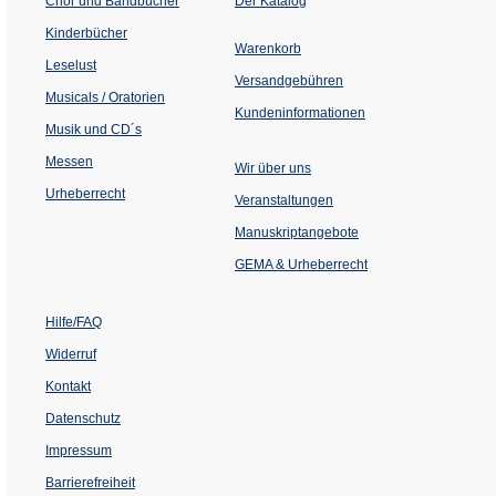
Chor und Bandbücher
Der Katalog
in
einem
Kinderbücher
neuen
Warenkorb
Tab)
Leselust
Versandgebühren
Musicals / Oratorien
Kundeninformationen
Musik und CD´s
Messen
Wir über uns
Urheberrecht
(Öffnet
Veranstaltungen
in
einem
Manuskriptangebote
neuen
Tab)
GEMA & Urheberrecht
Hilfe/FAQ
Widerruf
Kontakt
Datenschutz
Impressum
Barrierefreiheit