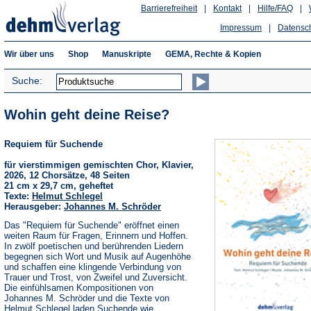
Barrierefreiheit
|
Kontakt
|
Hilfe/FAQ
|
Impressum
|
Datensc
Wir über uns
Shop
Manuskripte
GEMA, Rechte & Kopien
Suche:
Wohin geht deine Reise?
Requiem für Suchende
für vierstimmigen gemischten Chor, Klavier,
2026, 12 Chorsätze, 48 Seiten
21 cm x 29,7 cm, geheftet
Texte:
Helmut Schlegel
Herausgeber:
Johannes M. Schröder
Das "Requiem für Suchende" eröffnet einen
weiten Raum für Fragen, Erinnern und Hoffen.
In zwölf poetischen und berührenden Liedern
begegnen sich Wort und Musik auf Augenhöhe
und schaffen eine klingende Verbindung von
Trauer und Trost, von Zweifel und Zuversicht.
Die einfühlsamen Kompositionen von
Johannes M. Schröder und die Texte von
Helmut Schlegel laden Suchende wie