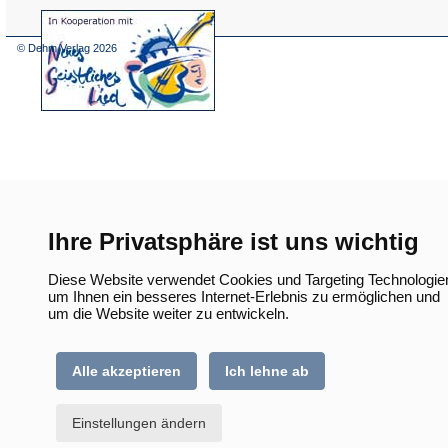
(Öffnet
in
einem
© Dehm Verlag
2026
neuen
Tab)
Ihre Privatsphäre ist uns wichtig
Diese Website verwendet Cookies und Targeting Technologie
um Ihnen ein besseres Internet-Erlebnis zu ermöglichen und
um die Website weiter zu entwickeln.
Alle akzeptieren
Ich lehne ab
Einstellungen ändern