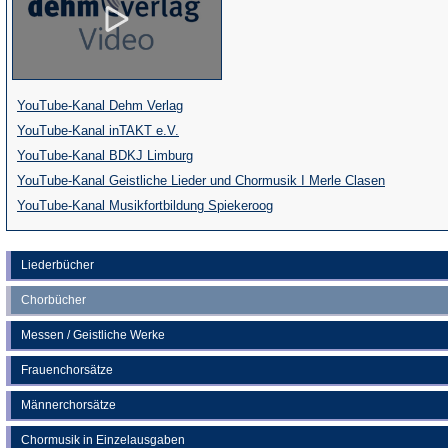
(Öffnet
YouTube-Kanal Dehm Verlag
(Öffnet
in
YouTube-Kanal inTAKT e.V.
in
einem
(Öffnet
YouTube-Kanal BDKJ Limburg
einem
neuen
in
(Öffnet
YouTube-Kanal Geistliche Lieder und Chormusik I Merle Clasen
neuen
Tab)
einem
(Öffnet
in
YouTube-Kanal Musikfortbildung Spiekeroog
Tab)
neuen
in
einem
Tab)
einem
neuen
Liederbücher
neuen
Tab)
Chorbücher
Tab)
Messen / Geistliche Werke
Frauenchorsätze
Männerchorsätze
Chormusik in Einzelausgaben