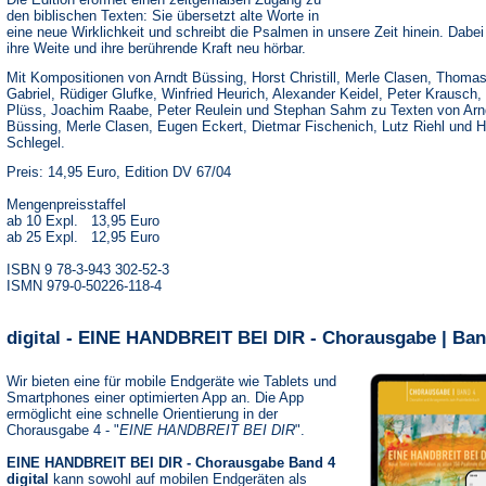
den biblischen Texten: Sie übersetzt alte Worte in
eine neue Wirklichkeit und schreibt die Psalmen in unsere Zeit hinein. Dabe
ihre Weite und ihre berührende Kraft neu hörbar.
Mit Kompositionen von Arndt Büssing, Horst Christill, Merle Clasen, Thoma
Gabriel, Rüdiger Glufke, Winfried Heurich, Alexander Keidel, Peter Krausch,
Plüss, Joachim Raabe, Peter Reulein und Stephan Sahm zu Texten von Arn
Büssing, Merle Clasen, Eugen Eckert, Dietmar Fischenich, Lutz Riehl und 
Schlegel.
Preis: 14,95 Euro, Edition DV 67/04
Mengenpreisstaffel
ab 10 Expl. 13,95 Euro
ab 25 Expl. 12,95 Euro
ISBN 9 78-3-943 302-52-3
ISMN 979-0-50226-118-4
digital - EINE HANDBREIT BEI DIR - Chorausgabe | Ban
Wir bieten eine für mobile Endgeräte wie Tablets und
Smartphones einer optimierten App an. Die App
ermöglicht eine schnelle Orientierung in der
Chorausgabe 4 - "
EINE HANDBREIT BEI DIR
".
EINE HANDBREIT BEI DIR - Chorausgabe Band 4
digital
kann sowohl auf mobilen Endgeräten als