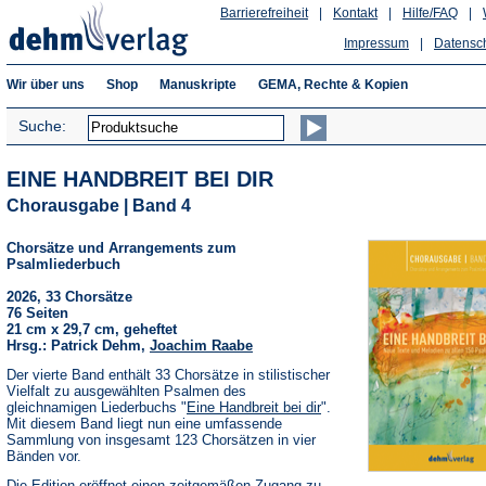
Barrierefreiheit
|
Kontakt
|
Hilfe/FAQ
|
Impressum
|
Datensc
Wir über uns
Shop
Manuskripte
GEMA, Rechte & Kopien
Suche:
EINE HANDBREIT BEI DIR
Chorausgabe | Band 4
Chorsätze und Arrangements zum
Psalmliederbuch
2026, 33 Chorsätze
76 Seiten
21 cm x 29,7 cm, geheftet
Hrsg.: Patrick Dehm,
Joachim Raabe
Der vierte Band enthält 33 Chorsätze in stilistischer
Vielfalt zu ausgewählten Psalmen des
gleichnamigen Liederbuchs "
Eine Handbreit bei dir
".
Mit diesem Band liegt nun eine umfassende
Sammlung von insgesamt 123 Chorsätzen in vier
Bänden vor.
Die Edition eröffnet einen zeitgemäßen Zugang zu