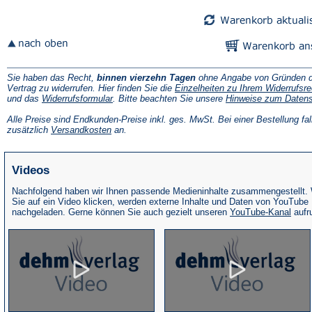
Tab)
Tab)
Sie haben das Recht,
binnen vierzehn Tagen
ohne Angabe von Gründen d
Vertrag zu widerrufen. Hier finden Sie die
Einzelheiten zu Ihrem Widerrufsre
(Öffnet
und das
Widerrufsformular
. Bitte beachten Sie unsere
Hinweise zum Daten
in
einem
Alle Preise sind Endkunden-Preise inkl. ges. MwSt. Bei einer Bestellung fal
neuen
(Öffnet
zusätzlich
Versandkosten
an.
Tab)
in
einem
neuen
Videos
Tab)
Nachfolgend haben wir Ihnen passende Medieninhalte zusammengestellt.
Sie auf ein Video klicken, werden externe Inhalte und Daten von YouTube
(Öffne
nachgeladen. Gerne können Sie auch gezielt unseren
YouTube-Kanal
aufr
in
eine
neue
Tab)