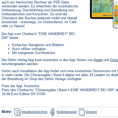
auch am heimischen Rechner als PDF-Datei
verwendet werden. Es erleichtert die musikalische
Vorbereitung, Durchführung und Gestaltung von
Gottesdiensten und Konzerten. So sind die
Chorsätze des Buches jederzeit mobil und überall
einsetzbar - unterwegs, im Gottesdienst, im Café
oder zu Hause!
Die App zum Chorbuch "EINE HANDBREIT BEI
DIR" bietet:
Einfaches Navigieren und Blättern
Auch offline verfügbar
Mit integrierter Suchfunktion
(Öffnet
Die Dehm Verlag App kann kostenlos in den App Stores von
Apple
und
Goog
in
heruntergeladen werden.
einem
neuen
Sofort nach Installation der App findet sich eine kostenfreie Testversion mit 
Tab)
in viele Lieder. Die Chorausgabe | Band 4 digital mit allen 33 Liedern ist dire
der Bestellung im Shop des Dehm Verlags verfügbar.
Preis der App: Kostenlos
Preis des Chorbuchs "Chorausgabe | Band 4 EINE HANDBREIT BEI DIR" dig
19,99 Euro Edition DV 67/09
(Öffnet
(Öffnet
(Öffnet
Mehr:
Inhaltsverzeichnis
Notenbeispiel
Vorwort
in
in
in
einem
einem
einem