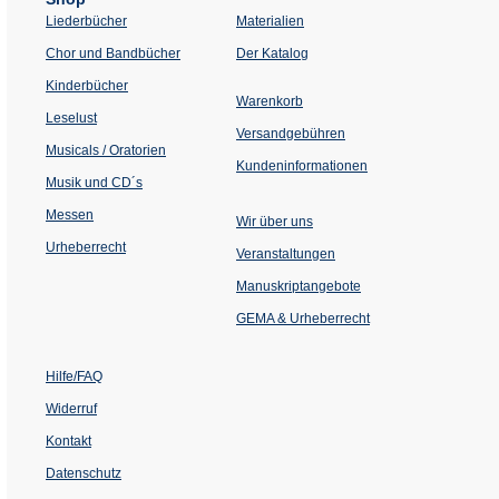
Liederbücher
Materialien
(Öffnet
Chor und Bandbücher
Der Katalog
in
einem
Kinderbücher
neuen
Warenkorb
Tab)
Leselust
Versandgebühren
Musicals / Oratorien
Kundeninformationen
Musik und CD´s
Messen
Wir über uns
Urheberrecht
(Öffnet
Veranstaltungen
in
einem
Manuskriptangebote
neuen
Tab)
GEMA & Urheberrecht
Hilfe/FAQ
Widerruf
Kontakt
Datenschutz