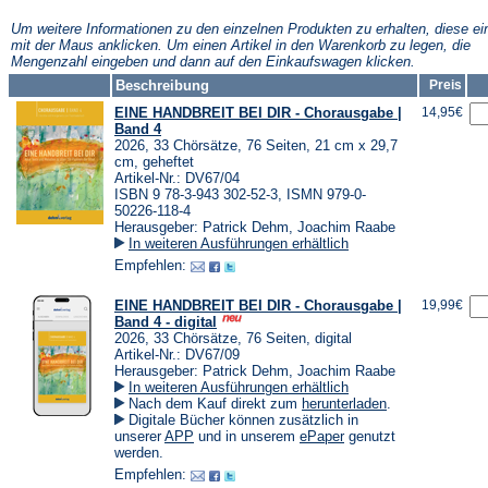
neuen
neuen
neuen
Tab)
Tab)
Tab)
Um weitere Informationen zu den einzelnen Produkten zu erhalten, diese ei
mit der Maus anklicken. Um einen Artikel in den Warenkorb zu legen, die
Mengenzahl eingeben und dann auf den Einkaufswagen klicken.
Beschreibung
Preis
EINE HANDBREIT BEI DIR - Chorausgabe |
14,95€
Band 4
2026, 33 Chörsätze, 76 Seiten, 21 cm x 29,7
cm, geheftet
Artikel-Nr.: DV67/04
ISBN 9 78-3-943 302-52-3, ISMN 979-0-
50226-118-4
Herausgeber: Patrick Dehm, Joachim Raabe
In weiteren Ausführungen erhältlich
Empfehlen:
EINE HANDBREIT BEI DIR - Chorausgabe |
19,99€
Band 4 - digital
2026, 33 Chörsätze, 76 Seiten, digital
Artikel-Nr.: DV67/09
Herausgeber: Patrick Dehm, Joachim Raabe
In weiteren Ausführungen erhältlich
(Öffnet
Nach dem Kauf direkt zum
herunterladen
.
in
Digitale Bücher können zusätzlich in
einem
(Öffnet
(Öffnet
unserer
APP
und in unserem
ePaper
genutzt
neuen
in
in
werden.
Tab)
einem
einem
Empfehlen:
neuen
neuen