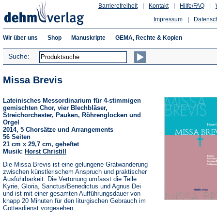
Barrierefreiheit
|
Kontakt
|
Hilfe/FAQ
|
Impressum
|
Datensc
Wir über uns
Shop
Manuskripte
GEMA, Rechte & Kopien
Suche:
Missa Brevis
Lateinisches Messordinarium für 4-stimmigen
gemischten Chor, vier Blechbläser,
Streichorchester, Pauken, Röhrenglocken und
Orgel
2014, 5 Chorsätze und Arrangements
56 Seiten
21 cm x 29,7 cm, geheftet
Musik:
Horst Christill
Die Missa Brevis ist eine gelungene Gratwanderung
zwischen künstlerischem Anspruch und praktischer
Ausführbarkeit. Die Vertonung umfasst die Teile
Kyrie, Gloria, Sanctus/Benedictus und Agnus Dei
und ist mit einer gesamten Aufführungsdauer von
knapp 20 Minuten für den liturgischen Gebrauch im
Gottesdienst vorgesehen.