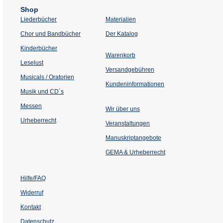
Shop
Liederbücher
Materialien
(Öffnet
Chor und Bandbücher
Der Katalog
in
einem
Kinderbücher
neuen
Warenkorb
Tab)
Leselust
Versandgebühren
Musicals / Oratorien
Kundeninformationen
Musik und CD´s
Messen
Wir über uns
Urheberrecht
(Öffnet
Veranstaltungen
in
einem
Manuskriptangebote
neuen
Tab)
GEMA & Urheberrecht
Hilfe/FAQ
Widerruf
Kontakt
Datenschutz