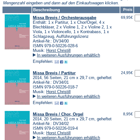
Mengenzahl eingeben und dann auf den Einkaufswagen klicken.
Beschreibung
Preis
Missa Brevis / Orchesterausgabe
69,95€
Enthält: 1 x Partitur, 1 x Chor/Orgel, 4 x
Blechbläser, 2 x Violine 1, 2 x Violine 2, 1 x
Viola, 1 x Violoncello, 1 x Kontrabass, 1 x
Schlagzeug, Aufführungslizenz
Artikel-Nr.: DV34/00
ISMN 979-0-50226-028-6
Musik:
Horst Christill
In weiteren Ausführungen erhältlich
Empfehlen:
Missa Brevis / Partitur
24,95€
2014, 56 Seiten, 21 cm x 29,7 cm, geheftet
Artikel-Nr.: DV34/01
ISMN 979-0-50226-018-7
Musik:
Horst Christill
In weiteren Ausführungen erhältlich
Empfehlen:
Missa Brevis / Chor, Orgel
8,95€
2014, 20 Seiten, 21 cm x 29,7 cm, geheftet
Artikel-Nr.: DV34/02
ISMN 979-0-50226-019-4
Musik:
Horst Christill
In weiteren Ausführungen erhältlich