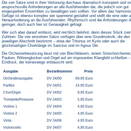
Die vier Sätze sind in ihrer Vertonung durchaus dramatisch konzipiert und st
anspruchsvolle Anforderungen an alle Ausführenden dar, die jedoch von gut
eingespielten Ensembles zu bewältigen sein sollten. Vor allem das harmoni
Gefüge ist ebenso komplex wie spannend gestaltet und stellt die eine oder 
Herausforderung an die Ausführenden. Rhythmisch sind die Anforderungen d
geringer, doch auch hier ist Genauigkeit gefragt.
Wer sich aber darauf einlässt, wird reichlich belohnt, denn dieses Stück zw
Zuhören. Die vier einzelnen Sätze verfügen über eine Grundmotivik, die den
jeweiligen Abschnitt bestimmt – etwa der Tritonus im Kyrie oder auch die
glockenartigen Chorklänge im Sanctus und im Agnus Dei.
Die Orchesterbesetzung lässt mit vier Blechbläsern, einem Streichorchester
Pauken, Röhrenglocken und Orgel auf ein imposantes Klangbild schließen –
Eindruck, der keineswegs enttäuscht wird.
Ausgabe
Bestellnummer
Preis
Orchesterausgabe
DV 34/00
69,95 Euro
Partitur
DV 34/01
24,95 Euro
Chor/Orgel
DV 34/02
8,95 Euro
Trompete/Posaune
DV 34/03
5,95 Euro
Violine 1
DV 34/04
4,95 Euro
Violine 2
DV 34/05
4,95 Euro
Viola
DV 34/06
4,95 Euro
Violoncello
DV 34/07
4,95 Euro