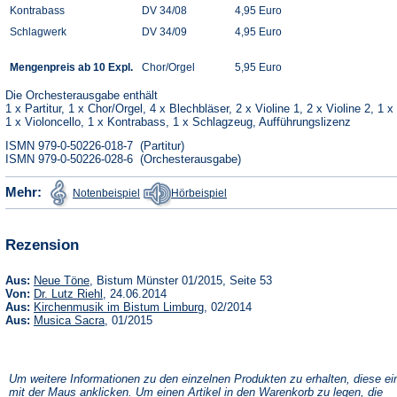
Kontrabass
DV 34/08
4,95 Euro
Schlagwerk
DV 34/09
4,95 Euro
Mengenpreis ab 10 Expl.
Chor/Orgel
5,95 Euro
Die Orchesterausgabe enthält
1 x Partitur, 1 x Chor/Orgel, 4 x Blechbläser, 2 x Violine 1, 2 x Violine 2, 1 x
1 x Violoncello, 1 x Kontrabass, 1 x Schlagzeug, Aufführungslizenz
ISMN 979-0-50226-018-7 (Partitur)
ISMN 979-0-50226-028-6 (Orchesterausgabe)
(Öffnet
(Öffnet
Mehr:
Notenbeispiel
Hörbeispiel
in
in
einem
einem
neuen
neuen
Tab)
Tab)
Rezension
(Öffnet
Aus:
Neue Töne
, Bistum Münster 01/2015, Seite 53
in
(Öffnet
Von:
Dr. Lutz Riehl
, 24.06.2014
einem
in
(Öffnet
Aus:
Kirchenmusik im Bistum Limburg
, 02/2014
neuen
einem
in
(Öffnet
Aus:
Musica Sacra
, 01/2015
Tab)
neuen
einem
in
Tab)
neuen
einem
Tab)
neuen
Tab)
Um weitere Informationen zu den einzelnen Produkten zu erhalten, diese ei
mit der Maus anklicken. Um einen Artikel in den Warenkorb zu legen, die