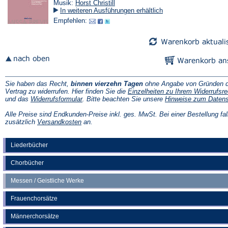
Musik:
Horst Christill
In weiteren Ausführungen erhältlich
Empfehlen:
Sie haben das Recht,
binnen vierzehn Tagen
ohne Angabe von Gründen d
Vertrag zu widerrufen. Hier finden Sie die
Einzelheiten zu Ihrem Widerrufsre
(Öffnet
und das
Widerrufsformular
. Bitte beachten Sie unsere
Hinweise zum Daten
in
einem
Alle Preise sind Endkunden-Preise inkl. ges. MwSt. Bei einer Bestellung fal
neuen
(Öffnet
zusätzlich
Versandkosten
an.
Tab)
in
einem
neuen
Liederbücher
Tab)
Chorbücher
Messen / Geistliche Werke
Frauenchorsätze
Männerchorsätze