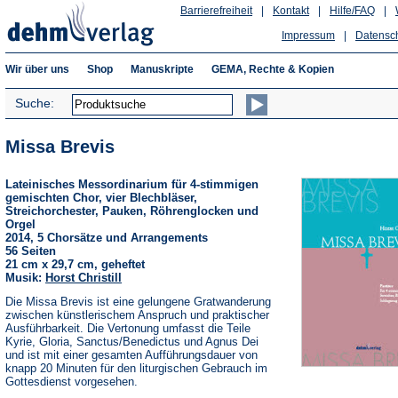
Barrierefreiheit
|
Kontakt
|
Hilfe/FAQ
|
Impressum
|
Datensc
Wir über uns
Shop
Manuskripte
GEMA, Rechte & Kopien
Suche:
Missa Brevis
Lateinisches Messordinarium für 4-stimmigen
gemischten Chor, vier Blechbläser,
Streichorchester, Pauken, Röhrenglocken und
Orgel
2014, 5 Chorsätze und Arrangements
56 Seiten
21 cm x 29,7 cm, geheftet
Musik:
Horst Christill
Die Missa Brevis ist eine gelungene Gratwanderung
zwischen künstlerischem Anspruch und praktischer
Ausführbarkeit. Die Vertonung umfasst die Teile
Kyrie, Gloria, Sanctus/Benedictus und Agnus Dei
und ist mit einer gesamten Aufführungsdauer von
knapp 20 Minuten für den liturgischen Gebrauch im
Gottesdienst vorgesehen.