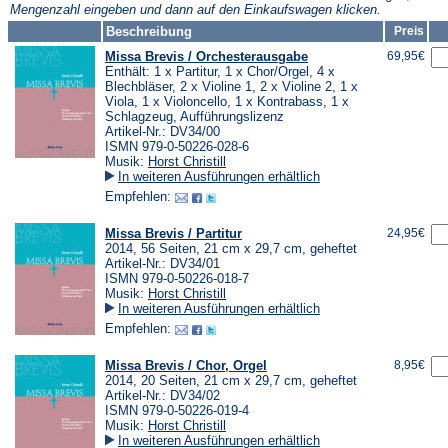
Mengenzahl eingeben und dann auf den Einkaufswagen klicken.
Beschreibung
Preis
Missa Brevis / Orchesterausgabe
69,95€
Enthält: 1 x Partitur, 1 x Chor/Orgel, 4 x
Blechbläser, 2 x Violine 1, 2 x Violine 2, 1 x
Viola, 1 x Violoncello, 1 x Kontrabass, 1 x
Schlagzeug, Aufführungslizenz
Artikel-Nr.: DV34/00
ISMN 979-0-50226-028-6
Musik:
Horst Christill
In weiteren Ausführungen erhältlich
Empfehlen:
Missa Brevis / Partitur
24,95€
2014, 56 Seiten, 21 cm x 29,7 cm, geheftet
Artikel-Nr.: DV34/01
ISMN 979-0-50226-018-7
Musik:
Horst Christill
In weiteren Ausführungen erhältlich
Empfehlen:
Missa Brevis / Chor, Orgel
8,95€
2014, 20 Seiten, 21 cm x 29,7 cm, geheftet
Artikel-Nr.: DV34/02
ISMN 979-0-50226-019-4
Musik:
Horst Christill
In weiteren Ausführungen erhältlich