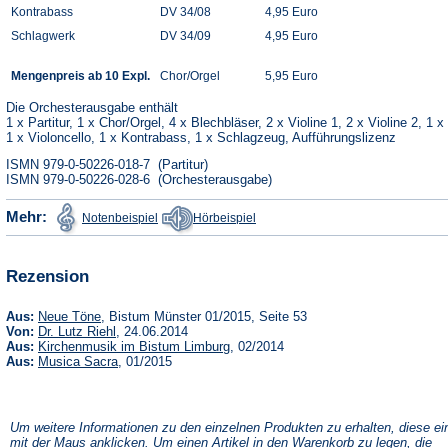
Kontrabass
DV 34/08
4,95 Euro
Schlagwerk
DV 34/09
4,95 Euro
Mengenpreis ab 10 Expl.
Chor/Orgel
5,95 Euro
Die Orchesterausgabe enthält
1 x Partitur, 1 x Chor/Orgel, 4 x Blechbläser, 2 x Violine 1, 2 x Violine 2, 1 x
1 x Violoncello, 1 x Kontrabass, 1 x Schlagzeug, Aufführungslizenz
ISMN 979-0-50226-018-7 (Partitur)
ISMN 979-0-50226-028-6 (Orchesterausgabe)
(Öffnet
(Öffnet
Mehr:
Notenbeispiel
Hörbeispiel
in
in
einem
einem
neuen
neuen
Tab)
Tab)
Rezension
(Öffnet
Aus:
Neue Töne
, Bistum Münster 01/2015, Seite 53
in
(Öffnet
Von:
Dr. Lutz Riehl
, 24.06.2014
einem
in
(Öffnet
Aus:
Kirchenmusik im Bistum Limburg
, 02/2014
neuen
einem
in
(Öffnet
Aus:
Musica Sacra
, 01/2015
Tab)
neuen
einem
in
Tab)
neuen
einem
Tab)
neuen
Tab)
Um weitere Informationen zu den einzelnen Produkten zu erhalten, diese ei
mit der Maus anklicken. Um einen Artikel in den Warenkorb zu legen, die