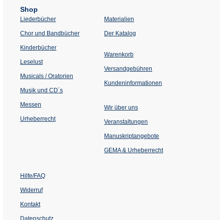
Shop
Liederbücher
Materialien
(Öffnet
Chor und Bandbücher
Der Katalog
in
einem
Kinderbücher
neuen
Warenkorb
Tab)
Leselust
Versandgebühren
Musicals / Oratorien
Kundeninformationen
Musik und CD´s
Messen
Wir über uns
Urheberrecht
(Öffnet
Veranstaltungen
in
einem
Manuskriptangebote
neuen
Tab)
GEMA & Urheberrecht
Hilfe/FAQ
Widerruf
Kontakt
Datenschutz