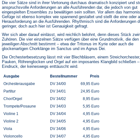
Die vier Sätze sind in ihrer Vertonung durchaus dramatisch konzipiert und st
anspruchsvolle Anforderungen an alle Ausführenden dar, die jedoch von gut
eingespielten Ensembles zu bewältigen sein sollten. Vor allem das harmoni
Gefüge ist ebenso komplex wie spannend gestaltet und stellt die eine oder 
Herausforderung an die Ausführenden. Rhythmisch sind die Anforderungen d
geringer, doch auch hier ist Genauigkeit gefragt.
Wer sich aber darauf einlässt, wird reichlich belohnt, denn dieses Stück zw
Zuhören. Die vier einzelnen Sätze verfügen über eine Grundmotivik, die den
jeweiligen Abschnitt bestimmt – etwa der Tritonus im Kyrie oder auch die
glockenartigen Chorklänge im Sanctus und im Agnus Dei.
Die Orchesterbesetzung lässt mit vier Blechbläsern, einem Streichorchester
Pauken, Röhrenglocken und Orgel auf ein imposantes Klangbild schließen –
Eindruck, der keineswegs enttäuscht wird.
Ausgabe
Bestellnummer
Preis
Orchesterausgabe
DV 34/00
69,95 Euro
Partitur
DV 34/01
24,95 Euro
Chor/Orgel
DV 34/02
8,95 Euro
Trompete/Posaune
DV 34/03
5,95 Euro
Violine 1
DV 34/04
4,95 Euro
Violine 2
DV 34/05
4,95 Euro
Viola
DV 34/06
4,95 Euro
Violoncello
DV 34/07
4,95 Euro