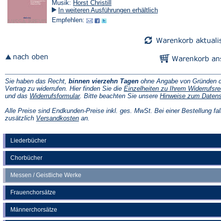
Musik:
Horst Christill
In weiteren Ausführungen erhältlich
Empfehlen:
Sie haben das Recht,
binnen vierzehn Tagen
ohne Angabe von Gründen d
Vertrag zu widerrufen. Hier finden Sie die
Einzelheiten zu Ihrem Widerrufsre
(Öffnet
und das
Widerrufsformular
. Bitte beachten Sie unsere
Hinweise zum Daten
in
einem
Alle Preise sind Endkunden-Preise inkl. ges. MwSt. Bei einer Bestellung fal
neuen
(Öffnet
zusätzlich
Versandkosten
an.
Tab)
in
einem
neuen
Liederbücher
Tab)
Chorbücher
Messen / Geistliche Werke
Frauenchorsätze
Männerchorsätze