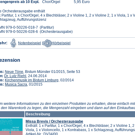
engenpreis ab 10 Expl.
Chor/Orgel
5,95 Euro
e Orchesterausgabe enthält
x Partitur, 1 x Chor/Orgel, 4 x Blechbläser, 2 x Violine 1, 2 x Violine 2, 1 x Viola, 1 x
hlagzeug, Aufführungslizenz
MN 979-0-50226-018-7 (Partitur)
MN 979-0-50226-028-6 (Orchesterausgabe)
(Öffnet
(Öffnet
ehr:
Notenbeispiel
Hörbeispiel
in
in
einem
einem
neuen
neuen
Tab)
Tab)
ezension
(Öffnet
us:
Neue Töne
, Bistum Münster 01/2015, Seite 53
in
(Öffnet
n:
Dr. Lutz Riehl
, 24.06.2014
einem
in
(Öffnet
us:
Kirchenmusik im Bistum Limburg
, 02/2014
neuen
einem
(Öffnet
in
us:
Musica Sacra
, 01/2015
Tab)
neuen
in
einem
Tab)
einem
neuen
neuen
Tab)
Tab)
m weitere Informationen zu den einzelnen Produkten zu erhalten, diese einfach mit
n den Warenkorb zu legen, die Mengenzahl eingeben und dann auf den Einkaufswa
Beschreibung
Missa Brevis / Orchesterausgabe
Enthält: 1 x Partitur, 1 x Chor/Orgel, 4 x Blechbläser, 2 x Violine 1, 2
Viola, 1 x Violoncello, 1 x Kontrabass, 1 x Schlagzeug, Aufführungs
Artikel-Nr.: DV34/00