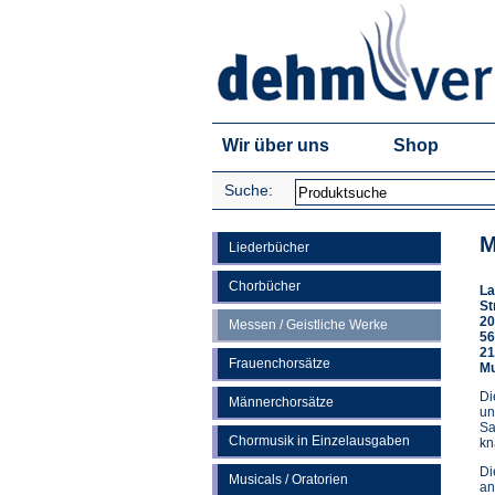
Wir über uns
Shop
Suche:
M
Liederbücher
Chorbücher
La
St
20
Messen / Geistliche Werke
56
21
Frauenchorsätze
Mu
Di
Männerchorsätze
un
Sa
Chormusik in Einzelausgaben
kn
Di
Musicals / Oratorien
an