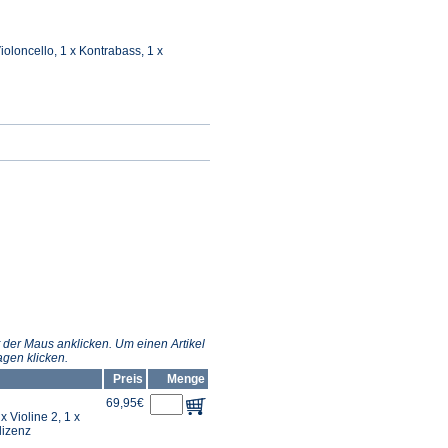
 Violoncello, 1 x Kontrabass, 1 x
 der Maus anklicken. Um einen Artikel
gen klicken.
Preis
Menge
69,95€
 x Violine 2, 1 x
lizenz