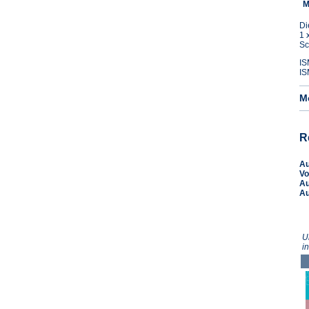
M
Di
1 
Sc
IS
IS
M
R
A
Vo
A
A
U
i