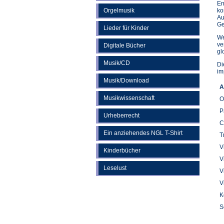
En
Orgelmusik
ko
Au
Ge
Lieder für Kinder
We
ve
Digitale Bücher
gl
Musik/CD
Di
im
Musik/Download
A
Musikwissenschaft
O
P
Urheberrecht
C
Ein anziehendes NGL T-Shirt
T
V
Kinderbücher
V
Leselust
V
V
K
S