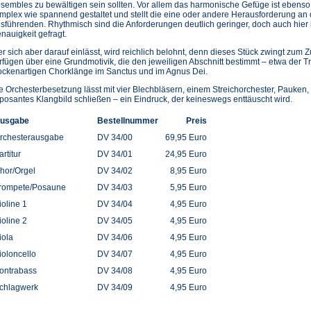
sembles zu bewältigen sein sollten. Vor allem das harmonische Gefüge ist ebenso
mplex wie spannend gestaltet und stellt die eine oder andere Herausforderung an 
sführenden. Rhythmisch sind die Anforderungen deutlich geringer, doch auch hier i
nauigkeit gefragt.
r sich aber darauf einlässt, wird reichlich belohnt, denn dieses Stück zwingt zum 
rfügen über eine Grundmotivik, die den jeweiligen Abschnitt bestimmt – etwa der Tr
ockenartigen Chorklänge im Sanctus und im Agnus Dei.
e Orchesterbesetzung lässt mit vier Blechbläsern, einem Streichorchester, Pauken
posantes Klangbild schließen – ein Eindruck, der keineswegs enttäuscht wird.
usgabe
Bestellnummer
Preis
rchesterausgabe
DV 34/00
69,95 Euro
artitur
DV 34/01
24,95 Euro
hor/Orgel
DV 34/02
8,95 Euro
rompete/Posaune
DV 34/03
5,95 Euro
ioline 1
DV 34/04
4,95 Euro
ioline 2
DV 34/05
4,95 Euro
iola
DV 34/06
4,95 Euro
ioloncello
DV 34/07
4,95 Euro
ontrabass
DV 34/08
4,95 Euro
chlagwerk
DV 34/09
4,95 Euro