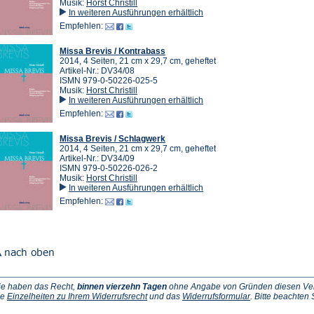
Musik:
Horst Christill
In weiteren Ausführungen erhältlich
Empfehlen:
Missa Brevis / Kontrabass
2014, 4 Seiten, 21 cm x 29,7 cm, geheftet
Artikel-Nr.: DV34/08
ISMN 979-0-50226-025-5
Musik:
Horst Christill
In weiteren Ausführungen erhältlich
Empfehlen:
Missa Brevis / Schlagwerk
2014, 4 Seiten, 21 cm x 29,7 cm, geheftet
Artikel-Nr.: DV34/09
ISMN 979-0-50226-026-2
Musik:
Horst Christill
In weiteren Ausführungen erhältlich
Empfehlen:
ie haben das Recht,
binnen vierzehn Tagen
ohne Angabe von Gründen diesen Vertr
(Öffnet
(Öffnet
ie
Einzelheiten zu Ihrem Widerrufsrecht
und das
Widerrufsformular
. Bitte beachten
ffnet
in
in