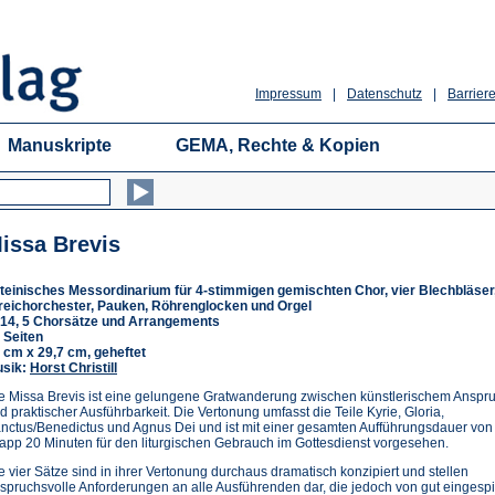
Impressum
|
Datenschutz
|
Barriere
Manuskripte
GEMA, Rechte & Kopien
issa Brevis
teinisches Messordinarium für 4-stimmigen gemischten Chor, vier Blechbläser
reichorchester, Pauken, Röhrenglocken und Orgel
14, 5 Chorsätze und Arrangements
 Seiten
 cm x 29,7 cm, geheftet
sik:
Horst Christill
e Missa Brevis ist eine gelungene Gratwanderung zwischen künstlerischem Anspr
d praktischer Ausführbarkeit. Die Vertonung umfasst die Teile Kyrie, Gloria,
nctus/Benedictus und Agnus Dei und ist mit einer gesamten Aufführungsdauer von
app 20 Minuten für den liturgischen Gebrauch im Gottesdienst vorgesehen.
e vier Sätze sind in ihrer Vertonung durchaus dramatisch konzipiert und stellen
spruchsvolle Anforderungen an alle Ausführenden dar, die jedoch von gut eingespi