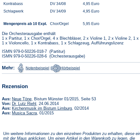
Kontrabass
DV 34/08
4,95 Euro
Schlagwerk
DV 34/09
4,95 Euro
Mengenpreis ab 10 Expl.
Chor/Orgel
5,95 Euro
Die Orchesterausgabe enthält
1 x Partitur, 1 x Chor/Orgel, 4 x Blechbläser, 2 x Violine 1, 2 x Violine 2, 1 x
1 x Violoncello, 1 x Kontrabass, 1 x Schlagzeug, Aufführungslizenz
ISMN 979-0-50226-018-7 (Partitur)
ISMN 979-0-50226-028-6 (Orchesterausgabe)
(Öffnet
(Öffnet
Mehr:
Notenbeispiel
Hörbeispiel
in
in
einem
einem
neuen
neuen
Tab)
Tab)
Rezension
(Öffnet
Aus:
Neue Töne
, Bistum Münster 01/2015, Seite 53
in
(Öffnet
Von:
Dr. Lutz Riehl
, 24.06.2014
einem
in
(Öffnet
Aus:
Kirchenmusik im Bistum Limburg
, 02/2014
neuen
einem
in
(Öffnet
Aus:
Musica Sacra
, 01/2015
Tab)
neuen
einem
in
Tab)
neuen
einem
Tab)
neuen
Tab)
Um weitere Informationen zu den einzelnen Produkten zu erhalten, diese ei
mit der Maus anklicken. Um einen Artikel in den Warenkorb zu legen, die