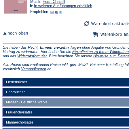
Musik:
Horst Christill
In weiteren Ausführungen erhältlich
Empfehlen:
Sie haben das Recht,
binnen vierzehn Tagen
ohne Angabe von Gründen d
Vertrag zu widerrufen. Hier finden Sie die
Einzelheiten zu Ihrem Widerrufsre
(Öffnet
und das
Widerrufsformular
. Bitte beachten Sie unsere
Hinweise zum Daten
in
einem
Alle Preise sind Endkunden-Preise inkl. ges. MwSt. Bei einer Bestellung fal
neuen
(Öffnet
zusätzlich
Versandkosten
an.
Tab)
in
einem
neuen
Liederbücher
Tab)
Chorbücher
Messen / Geistliche Werke
Frauenchorsätze
Männerchorsätze