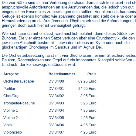
Die vier Sätze sind in ihrer Vertonung durchaus dramatisch konzipiert und st
anspruchsvolle Anforderungen an alle Ausführenden dar, die jedoch von gut
eingespielten Ensembles zu bewältigen sein sollten. Vor allem das harmoni
Gefüge ist ebenso komplex wie spannend gestaltet und stellt die eine oder 
Herausforderung an die Ausführenden. Rhythmisch sind die Anforderungen d
geringer, doch auch hier ist Genauigkeit gefragt.
Wer sich aber darauf einlässt, wird reichlich belohnt, denn dieses Stück zw
Zuhören. Die vier einzelnen Sätze verfügen über eine Grundmotivik, die den
jeweiligen Abschnitt bestimmt – etwa der Tritonus im Kyrie oder auch die
glockenartigen Chorklänge im Sanctus und im Agnus Dei.
Die Orchesterbesetzung lässt mit vier Blechbläsern, einem Streichorchester
Pauken, Röhrenglocken und Orgel auf ein imposantes Klangbild schließen –
Eindruck, der keineswegs enttäuscht wird.
Ausgabe
Bestellnummer
Preis
Orchesterausgabe
DV 34/00
69,95 Euro
Partitur
DV 34/01
24,95 Euro
Chor/Orgel
DV 34/02
8,95 Euro
Trompete/Posaune
DV 34/03
5,95 Euro
Violine 1
DV 34/04
4,95 Euro
Violine 2
DV 34/05
4,95 Euro
Viola
DV 34/06
4,95 Euro
Violoncello
DV 34/07
4,95 Euro