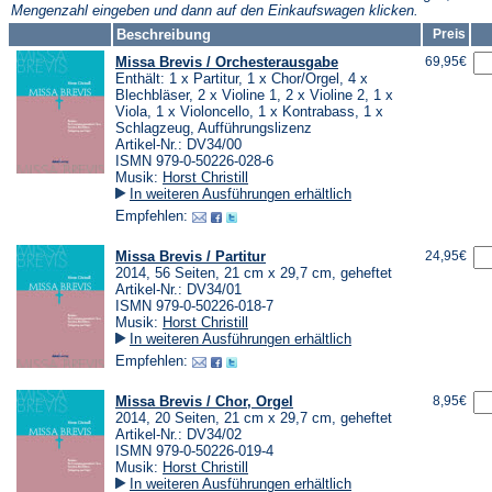
Mengenzahl eingeben und dann auf den Einkaufswagen klicken.
Beschreibung
Preis
Missa Brevis / Orchesterausgabe
69,95€
Enthält: 1 x Partitur, 1 x Chor/Orgel, 4 x
Blechbläser, 2 x Violine 1, 2 x Violine 2, 1 x
Viola, 1 x Violoncello, 1 x Kontrabass, 1 x
Schlagzeug, Aufführungslizenz
Artikel-Nr.: DV34/00
ISMN 979-0-50226-028-6
Musik:
Horst Christill
In weiteren Ausführungen erhältlich
Empfehlen:
Missa Brevis / Partitur
24,95€
2014, 56 Seiten, 21 cm x 29,7 cm, geheftet
Artikel-Nr.: DV34/01
ISMN 979-0-50226-018-7
Musik:
Horst Christill
In weiteren Ausführungen erhältlich
Empfehlen:
Missa Brevis / Chor, Orgel
8,95€
2014, 20 Seiten, 21 cm x 29,7 cm, geheftet
Artikel-Nr.: DV34/02
ISMN 979-0-50226-019-4
Musik:
Horst Christill
In weiteren Ausführungen erhältlich