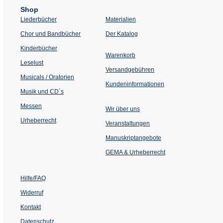
Shop
Liederbücher
Materialien
(Öffnet
Chor und Bandbücher
Der Katalog
in
einem
Kinderbücher
neuen
Warenkorb
Tab)
Leselust
Versandgebühren
Musicals / Oratorien
Kundeninformationen
Musik und CD´s
Messen
Wir über uns
Urheberrecht
(Öffnet
Veranstaltungen
in
einem
Manuskriptangebote
neuen
Tab)
GEMA & Urheberrecht
Hilfe/FAQ
Widerruf
Kontakt
Datenschutz