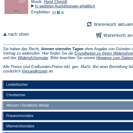
Musik:
Horst Christill
In weiteren Ausführungen erhältlich
Empfehlen:
Sie haben das Recht,
binnen vierzehn Tagen
ohne Angabe von Gründen d
Vertrag zu widerrufen. Hier finden Sie die
Einzelheiten zu Ihrem Widerrufsre
(Öffnet
und das
Widerrufsformular
. Bitte beachten Sie unsere
Hinweise zum Daten
in
einem
Alle Preise sind Endkunden-Preise inkl. ges. MwSt. Bei einer Bestellung fal
neuen
(Öffnet
zusätzlich
Versandkosten
an.
Tab)
in
einem
neuen
Liederbücher
Tab)
Chorbücher
Messen / Geistliche Werke
Frauenchorsätze
Männerchorsätze