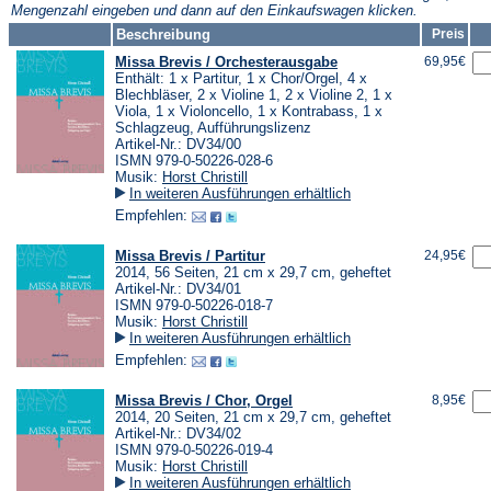
Mengenzahl eingeben und dann auf den Einkaufswagen klicken.
Beschreibung
Preis
Missa Brevis / Orchesterausgabe
69,95€
Enthält: 1 x Partitur, 1 x Chor/Orgel, 4 x
Blechbläser, 2 x Violine 1, 2 x Violine 2, 1 x
Viola, 1 x Violoncello, 1 x Kontrabass, 1 x
Schlagzeug, Aufführungslizenz
Artikel-Nr.: DV34/00
ISMN 979-0-50226-028-6
Musik:
Horst Christill
In weiteren Ausführungen erhältlich
Empfehlen:
Missa Brevis / Partitur
24,95€
2014, 56 Seiten, 21 cm x 29,7 cm, geheftet
Artikel-Nr.: DV34/01
ISMN 979-0-50226-018-7
Musik:
Horst Christill
In weiteren Ausführungen erhältlich
Empfehlen:
Missa Brevis / Chor, Orgel
8,95€
2014, 20 Seiten, 21 cm x 29,7 cm, geheftet
Artikel-Nr.: DV34/02
ISMN 979-0-50226-019-4
Musik:
Horst Christill
In weiteren Ausführungen erhältlich