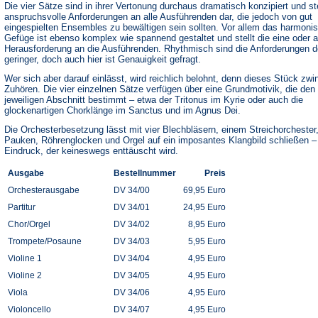
Die vier Sätze sind in ihrer Vertonung durchaus dramatisch konzipiert und st
anspruchsvolle Anforderungen an alle Ausführenden dar, die jedoch von gut
eingespielten Ensembles zu bewältigen sein sollten. Vor allem das harmoni
Gefüge ist ebenso komplex wie spannend gestaltet und stellt die eine oder 
Herausforderung an die Ausführenden. Rhythmisch sind die Anforderungen d
geringer, doch auch hier ist Genauigkeit gefragt.
Wer sich aber darauf einlässt, wird reichlich belohnt, denn dieses Stück zw
Zuhören. Die vier einzelnen Sätze verfügen über eine Grundmotivik, die den
jeweiligen Abschnitt bestimmt – etwa der Tritonus im Kyrie oder auch die
glockenartigen Chorklänge im Sanctus und im Agnus Dei.
Die Orchesterbesetzung lässt mit vier Blechbläsern, einem Streichorchester
Pauken, Röhrenglocken und Orgel auf ein imposantes Klangbild schließen –
Eindruck, der keineswegs enttäuscht wird.
Ausgabe
Bestellnummer
Preis
Orchesterausgabe
DV 34/00
69,95 Euro
Partitur
DV 34/01
24,95 Euro
Chor/Orgel
DV 34/02
8,95 Euro
Trompete/Posaune
DV 34/03
5,95 Euro
Violine 1
DV 34/04
4,95 Euro
Violine 2
DV 34/05
4,95 Euro
Viola
DV 34/06
4,95 Euro
Violoncello
DV 34/07
4,95 Euro