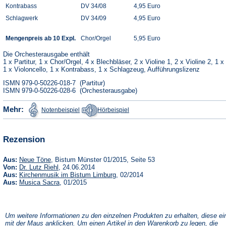
Kontrabass
DV 34/08
4,95 Euro
Schlagwerk
DV 34/09
4,95 Euro
Mengenpreis ab 10 Expl.
Chor/Orgel
5,95 Euro
Die Orchesterausgabe enthält
1 x Partitur, 1 x Chor/Orgel, 4 x Blechbläser, 2 x Violine 1, 2 x Violine 2, 1 x
1 x Violoncello, 1 x Kontrabass, 1 x Schlagzeug, Aufführungslizenz
ISMN 979-0-50226-018-7 (Partitur)
ISMN 979-0-50226-028-6 (Orchesterausgabe)
(Öffnet
(Öffnet
Mehr:
Notenbeispiel
Hörbeispiel
in
in
einem
einem
neuen
neuen
Tab)
Tab)
Rezension
(Öffnet
Aus:
Neue Töne
, Bistum Münster 01/2015, Seite 53
in
(Öffnet
Von:
Dr. Lutz Riehl
, 24.06.2014
einem
in
(Öffnet
Aus:
Kirchenmusik im Bistum Limburg
, 02/2014
neuen
einem
in
(Öffnet
Aus:
Musica Sacra
, 01/2015
Tab)
neuen
einem
in
Tab)
neuen
einem
Tab)
neuen
Tab)
Um weitere Informationen zu den einzelnen Produkten zu erhalten, diese ei
mit der Maus anklicken. Um einen Artikel in den Warenkorb zu legen, die