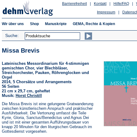
Barrierefreiheit
|
Kontakt
|
Hilfe/FAQ
|
Impressum
|
Datensc
Wir über uns
Shop
Manuskripte
GEMA, Rechte & Kopien
Suche:
Missa Brevis
Lateinisches Messordinarium für 4-stimmigen
gemischten Chor, vier Blechbläser,
Streichorchester, Pauken, Röhrenglocken und
Orgel
2014, 5 Chorsätze und Arrangements
56 Seiten
21 cm x 29,7 cm, geheftet
Musik:
Horst Christill
Die Missa Brevis ist eine gelungene Gratwanderung
zwischen künstlerischem Anspruch und praktischer
Ausführbarkeit. Die Vertonung umfasst die Teile
Kyrie, Gloria, Sanctus/Benedictus und Agnus Dei
und ist mit einer gesamten Aufführungsdauer von
knapp 20 Minuten für den liturgischen Gebrauch im
Gottesdienst vorgesehen.