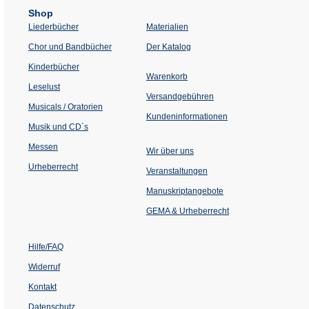
Shop
Liederbücher
Materialien
(Öffnet
Chor und Bandbücher
Der Katalog
in
einem
Kinderbücher
neuen
Warenkorb
Tab)
Leselust
Versandgebühren
Musicals / Oratorien
Kundeninformationen
Musik und CD´s
Messen
Wir über uns
Urheberrecht
(Öffnet
Veranstaltungen
in
einem
Manuskriptangebote
neuen
Tab)
GEMA & Urheberrecht
Hilfe/FAQ
Widerruf
Kontakt
Datenschutz