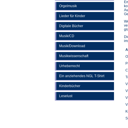
En
Orgelmusik
ko
Au
Ge
Lieder für Kinder
We
ve
Digitale Bücher
gl
Musik/CD
Di
im
Musik/Download
A
Musikwissenschaft
O
P
Urheberrecht
C
Ein anziehendes NGL T-Shirt
T
V
Kinderbücher
V
Leselust
V
V
K
S