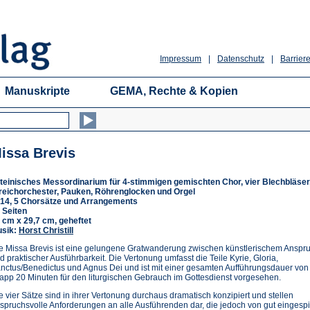
Impressum
|
Datenschutz
|
Barriere
Manuskripte
GEMA, Rechte & Kopien
issa Brevis
teinisches Messordinarium für 4-stimmigen gemischten Chor, vier Blechbläser
reichorchester, Pauken, Röhrenglocken und Orgel
14, 5 Chorsätze und Arrangements
 Seiten
 cm x 29,7 cm, geheftet
sik:
Horst Christill
e Missa Brevis ist eine gelungene Gratwanderung zwischen künstlerischem Anspr
d praktischer Ausführbarkeit. Die Vertonung umfasst die Teile Kyrie, Gloria,
nctus/Benedictus und Agnus Dei und ist mit einer gesamten Aufführungsdauer von
app 20 Minuten für den liturgischen Gebrauch im Gottesdienst vorgesehen.
e vier Sätze sind in ihrer Vertonung durchaus dramatisch konzipiert und stellen
spruchsvolle Anforderungen an alle Ausführenden dar, die jedoch von gut eingespi