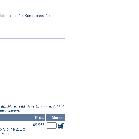
 Violoncello, 1 x Kontrabass, 1 x
 der Maus anklicken. Um einen Artikel
gen klicken.
Preis
Menge
69,95€
 x Violine 2, 1 x
lizenz