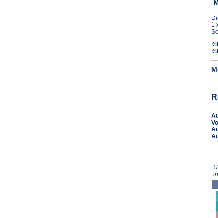
M
Di
1 
Sc
IS
IS
M
R
A
Vo
A
A
U
i