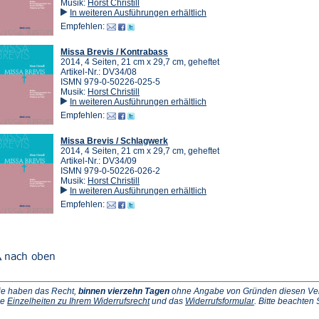
Musik:
Horst Christill
In weiteren Ausführungen erhältlich
Empfehlen:
Missa Brevis / Kontrabass
2014, 4 Seiten, 21 cm x 29,7 cm, geheftet
Artikel-Nr.: DV34/08
ISMN 979-0-50226-025-5
Musik:
Horst Christill
In weiteren Ausführungen erhältlich
Empfehlen:
Missa Brevis / Schlagwerk
2014, 4 Seiten, 21 cm x 29,7 cm, geheftet
Artikel-Nr.: DV34/09
ISMN 979-0-50226-026-2
Musik:
Horst Christill
In weiteren Ausführungen erhältlich
Empfehlen:
ie haben das Recht,
binnen vierzehn Tagen
ohne Angabe von Gründen diesen Vertr
(Öffnet
(Öffnet
ie
Einzelheiten zu Ihrem Widerrufsrecht
und das
Widerrufsformular
. Bitte beachten
ffnet
in
in