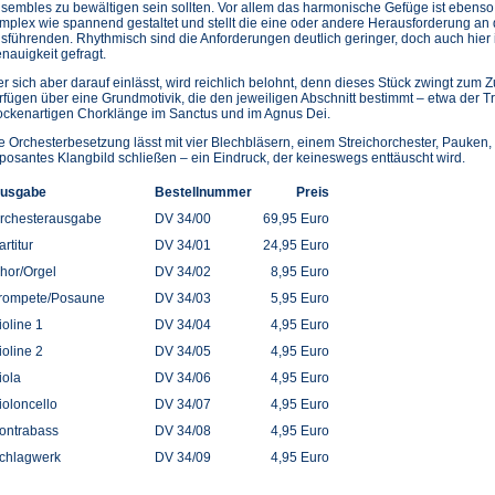
sembles zu bewältigen sein sollten. Vor allem das harmonische Gefüge ist ebenso
mplex wie spannend gestaltet und stellt die eine oder andere Herausforderung an 
sführenden. Rhythmisch sind die Anforderungen deutlich geringer, doch auch hier i
nauigkeit gefragt.
r sich aber darauf einlässt, wird reichlich belohnt, denn dieses Stück zwingt zum 
rfügen über eine Grundmotivik, die den jeweiligen Abschnitt bestimmt – etwa der Tr
ockenartigen Chorklänge im Sanctus und im Agnus Dei.
e Orchesterbesetzung lässt mit vier Blechbläsern, einem Streichorchester, Pauken
posantes Klangbild schließen – ein Eindruck, der keineswegs enttäuscht wird.
usgabe
Bestellnummer
Preis
rchesterausgabe
DV 34/00
69,95 Euro
artitur
DV 34/01
24,95 Euro
hor/Orgel
DV 34/02
8,95 Euro
rompete/Posaune
DV 34/03
5,95 Euro
ioline 1
DV 34/04
4,95 Euro
ioline 2
DV 34/05
4,95 Euro
iola
DV 34/06
4,95 Euro
ioloncello
DV 34/07
4,95 Euro
ontrabass
DV 34/08
4,95 Euro
chlagwerk
DV 34/09
4,95 Euro