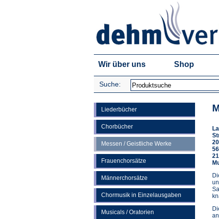
Wir über uns
Shop
Suche:
M
Liederbücher
Chorbücher
La
St
20
Messen / Geistliche Werke
56
21
Frauenchorsätze
Mu
Di
Männerchorsätze
un
Sa
Chormusik in Einzelausgaben
kn
Di
Musicals / Oratorien
an