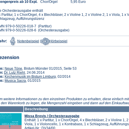
engenpreis ab 10 Expl.
Chor/Orgel
5,95 Euro
e Orchesterausgabe enthält
x Partitur, 1 x Chor/Orgel, 4 x Blechbläser, 2 x Violine 1, 2 x Violine 2, 1 x Viola, 1 x
hlagzeug, Aufführungslizenz
MN 979-0-50226-018-7 (Partitur)
MN 979-0-50226-028-6 (Orchesterausgabe)
(Öffnet
(Öffnet
ehr:
Notenbeispiel
Hörbeispiel
in
in
einem
einem
neuen
neuen
Tab)
Tab)
ezension
(Öffnet
us:
Neue Töne
, Bistum Münster 01/2015, Seite 53
in
(Öffnet
n:
Dr. Lutz Riehl
, 24.06.2014
einem
in
(Öffnet
us:
Kirchenmusik im Bistum Limburg
, 02/2014
neuen
einem
(Öffnet
in
us:
Musica Sacra
, 01/2015
Tab)
neuen
in
einem
Tab)
einem
neuen
neuen
Tab)
Tab)
m weitere Informationen zu den einzelnen Produkten zu erhalten, diese einfach mit
n den Warenkorb zu legen, die Mengenzahl eingeben und dann auf den Einkaufswa
Beschreibung
Missa Brevis / Orchesterausgabe
Enthält: 1 x Partitur, 1 x Chor/Orgel, 4 x Blechbläser, 2 x Violine 1, 2
Viola, 1 x Violoncello, 1 x Kontrabass, 1 x Schlagzeug, Aufführungs
Artikel-Nr.: DV34/00