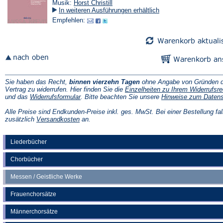
Musik:
Horst Christill
In weiteren Ausführungen erhältlich
Empfehlen:
Sie haben das Recht,
binnen vierzehn Tagen
ohne Angabe von Gründen d
Vertrag zu widerrufen. Hier finden Sie die
Einzelheiten zu Ihrem Widerrufsre
(Öffnet
und das
Widerrufsformular
. Bitte beachten Sie unsere
Hinweise zum Daten
in
einem
Alle Preise sind Endkunden-Preise inkl. ges. MwSt. Bei einer Bestellung fal
neuen
(Öffnet
zusätzlich
Versandkosten
an.
Tab)
in
einem
neuen
Liederbücher
Tab)
Chorbücher
Messen / Geistliche Werke
Frauenchorsätze
Männerchorsätze