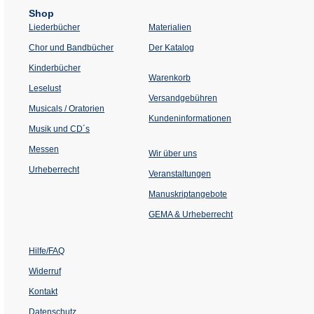
Shop
Liederbücher
Materialien
(Öffnet
Chor und Bandbücher
Der Katalog
in
einem
Kinderbücher
neuen
Warenkorb
Tab)
Leselust
Versandgebühren
Musicals / Oratorien
Kundeninformationen
Musik und CD´s
Messen
Wir über uns
Urheberrecht
(Öffnet
Veranstaltungen
in
einem
Manuskriptangebote
neuen
Tab)
GEMA & Urheberrecht
Hilfe/FAQ
Widerruf
Kontakt
Datenschutz