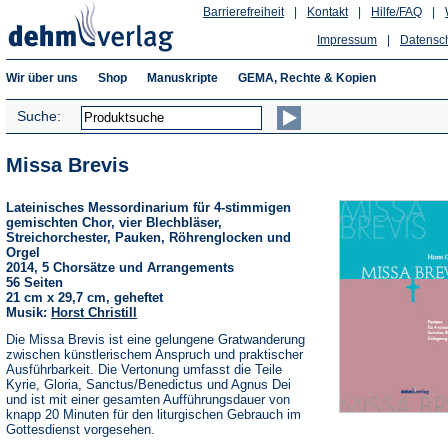
Barrierefreiheit
|
Kontakt
|
Hilfe/FAQ
|
Impressum
|
Datensc
Wir über uns
Shop
Manuskripte
GEMA, Rechte & Kopien
Suche:
Missa Brevis
Lateinisches Messordinarium für 4-stimmigen
gemischten Chor, vier Blechbläser,
Streichorchester, Pauken, Röhrenglocken und
Orgel
2014, 5 Chorsätze und Arrangements
56 Seiten
21 cm x 29,7 cm, geheftet
Musik:
Horst Christill
Die Missa Brevis ist eine gelungene Gratwanderung
zwischen künstlerischem Anspruch und praktischer
Ausführbarkeit. Die Vertonung umfasst die Teile
Kyrie, Gloria, Sanctus/Benedictus und Agnus Dei
und ist mit einer gesamten Aufführungsdauer von
knapp 20 Minuten für den liturgischen Gebrauch im
Gottesdienst vorgesehen.