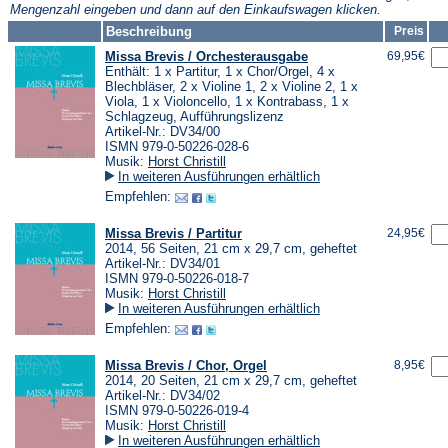
Mengenzahl eingeben und dann auf den Einkaufswagen klicken.
Beschreibung
Preis
Missa Brevis / Orchesterausgabe
69,95€
Enthält: 1 x Partitur, 1 x Chor/Orgel, 4 x
Blechbläser, 2 x Violine 1, 2 x Violine 2, 1 x
Viola, 1 x Violoncello, 1 x Kontrabass, 1 x
Schlagzeug, Aufführungslizenz
Artikel-Nr.: DV34/00
ISMN 979-0-50226-028-6
Musik:
Horst Christill
In weiteren Ausführungen erhältlich
Empfehlen:
Missa Brevis / Partitur
24,95€
2014, 56 Seiten, 21 cm x 29,7 cm, geheftet
Artikel-Nr.: DV34/01
ISMN 979-0-50226-018-7
Musik:
Horst Christill
In weiteren Ausführungen erhältlich
Empfehlen:
Missa Brevis / Chor, Orgel
8,95€
2014, 20 Seiten, 21 cm x 29,7 cm, geheftet
Artikel-Nr.: DV34/02
ISMN 979-0-50226-019-4
Musik:
Horst Christill
In weiteren Ausführungen erhältlich