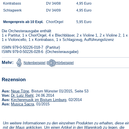
Kontrabass
DV 34/08
4,95 Euro
Schlagwerk
DV 34/09
4,95 Euro
Mengenpreis ab 10 Expl.
Chor/Orgel
5,95 Euro
Die Orchesterausgabe enthält
1 x Partitur, 1 x Chor/Orgel, 4 x Blechbläser, 2 x Violine 1, 2 x Violine 2, 1 x
1 x Violoncello, 1 x Kontrabass, 1 x Schlagzeug, Aufführungslizenz
ISMN 979-0-50226-018-7 (Partitur)
ISMN 979-0-50226-028-6 (Orchesterausgabe)
(Öffnet
(Öffnet
Mehr:
Notenbeispiel
Hörbeispiel
in
in
einem
einem
neuen
neuen
Tab)
Tab)
Rezension
(Öffnet
Aus:
Neue Töne
, Bistum Münster 01/2015, Seite 53
in
(Öffnet
Von:
Dr. Lutz Riehl
, 24.06.2014
einem
in
(Öffnet
Aus:
Kirchenmusik im Bistum Limburg
, 02/2014
neuen
einem
in
(Öffnet
Aus:
Musica Sacra
, 01/2015
Tab)
neuen
einem
in
Tab)
neuen
einem
Tab)
neuen
Tab)
Um weitere Informationen zu den einzelnen Produkten zu erhalten, diese ei
mit der Maus anklicken. Um einen Artikel in den Warenkorb zu legen, die