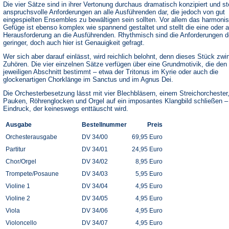
Die vier Sätze sind in ihrer Vertonung durchaus dramatisch konzipiert und st
anspruchsvolle Anforderungen an alle Ausführenden dar, die jedoch von gut
eingespielten Ensembles zu bewältigen sein sollten. Vor allem das harmoni
Gefüge ist ebenso komplex wie spannend gestaltet und stellt die eine oder 
Herausforderung an die Ausführenden. Rhythmisch sind die Anforderungen d
geringer, doch auch hier ist Genauigkeit gefragt.
Wer sich aber darauf einlässt, wird reichlich belohnt, denn dieses Stück zw
Zuhören. Die vier einzelnen Sätze verfügen über eine Grundmotivik, die den
jeweiligen Abschnitt bestimmt – etwa der Tritonus im Kyrie oder auch die
glockenartigen Chorklänge im Sanctus und im Agnus Dei.
Die Orchesterbesetzung lässt mit vier Blechbläsern, einem Streichorchester
Pauken, Röhrenglocken und Orgel auf ein imposantes Klangbild schließen –
Eindruck, der keineswegs enttäuscht wird.
Ausgabe
Bestellnummer
Preis
Orchesterausgabe
DV 34/00
69,95 Euro
Partitur
DV 34/01
24,95 Euro
Chor/Orgel
DV 34/02
8,95 Euro
Trompete/Posaune
DV 34/03
5,95 Euro
Violine 1
DV 34/04
4,95 Euro
Violine 2
DV 34/05
4,95 Euro
Viola
DV 34/06
4,95 Euro
Violoncello
DV 34/07
4,95 Euro