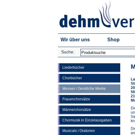
Wir über uns
Shop
Suche:
M
Liederbücher
Chorbücher
La
St
20
Messen / Geistliche Werke
56
21
Frauenchorsätze
Mu
Di
Männerchorsätze
un
Sa
Chormusik in Einzelausgaben
kn
Di
Musicals / Oratorien
an