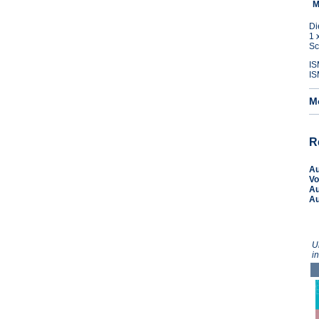
M
Di
1 
Sc
IS
IS
M
R
A
Vo
A
A
U
i