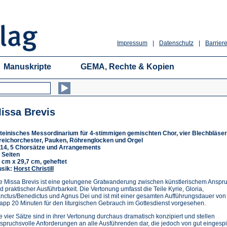
Impressum
|
Datenschutz
|
Barriere
Manuskripte
GEMA, Rechte & Kopien
issa Brevis
teinisches Messordinarium für 4-stimmigen gemischten Chor, vier Blechbläser
reichorchester, Pauken, Röhrenglocken und Orgel
14, 5 Chorsätze und Arrangements
 Seiten
 cm x 29,7 cm, geheftet
sik:
Horst Christill
e Missa Brevis ist eine gelungene Gratwanderung zwischen künstlerischem Anspr
d praktischer Ausführbarkeit. Die Vertonung umfasst die Teile Kyrie, Gloria,
nctus/Benedictus und Agnus Dei und ist mit einer gesamten Aufführungsdauer von
app 20 Minuten für den liturgischen Gebrauch im Gottesdienst vorgesehen.
e vier Sätze sind in ihrer Vertonung durchaus dramatisch konzipiert und stellen
spruchsvolle Anforderungen an alle Ausführenden dar, die jedoch von gut eingespi