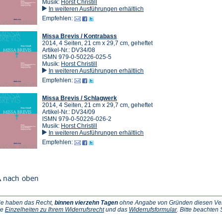
Musik:
Horst Christill
In weiteren Ausführungen erhältlich
Empfehlen:
Missa Brevis / Kontrabass
2014, 4 Seiten, 21 cm x 29,7 cm, geheftet
Artikel-Nr.: DV34/08
ISMN 979-0-50226-025-5
Musik:
Horst Christill
In weiteren Ausführungen erhältlich
Empfehlen:
Missa Brevis / Schlagwerk
2014, 4 Seiten, 21 cm x 29,7 cm, geheftet
Artikel-Nr.: DV34/09
ISMN 979-0-50226-026-2
Musik:
Horst Christill
In weiteren Ausführungen erhältlich
Empfehlen:
ie haben das Recht,
binnen vierzehn Tagen
ohne Angabe von Gründen diesen Vertr
(Öffnet
(Öffnet
ie
Einzelheiten zu Ihrem Widerrufsrecht
und das
Widerrufsformular
. Bitte beachten
ffnet
in
in