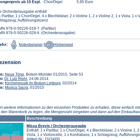
engenpreis ab 10 Expl.
Chor/Orgel
5,95 Euro
e Orchesterausgabe enthält
x Partitur, 1 x Chor/Orgel, 4 x Blechbläser, 2 x Violine 1, 2 x Violine 2, 1 x Viola, 1 x
hlagzeug, Aufführungslizenz
MN 979-0-50226-018-7 (Partitur)
MN 979-0-50226-028-6 (Orchesterausgabe)
(Öffnet
(Öffnet
ehr:
Notenbeispiel
Hörbeispiel
in
in
einem
einem
neuen
neuen
Tab)
Tab)
ezension
(Öffnet
us:
Neue Töne
, Bistum Münster 01/2015, Seite 53
in
(Öffnet
n:
Dr. Lutz Riehl
, 24.06.2014
einem
in
(Öffnet
us:
Kirchenmusik im Bistum Limburg
, 02/2014
neuen
einem
(Öffnet
in
us:
Musica Sacra
, 01/2015
Tab)
neuen
in
einem
Tab)
einem
neuen
neuen
Tab)
Tab)
m weitere Informationen zu den einzelnen Produkten zu erhalten, diese einfach mit
n den Warenkorb zu legen, die Mengenzahl eingeben und dann auf den Einkaufswa
Beschreibung
Missa Brevis / Orchesterausgabe
Enthält: 1 x Partitur, 1 x Chor/Orgel, 4 x Blechbläser, 2 x Violine 1, 2
Viola, 1 x Violoncello, 1 x Kontrabass, 1 x Schlagzeug, Aufführungs
Artikel-Nr.: DV34/00