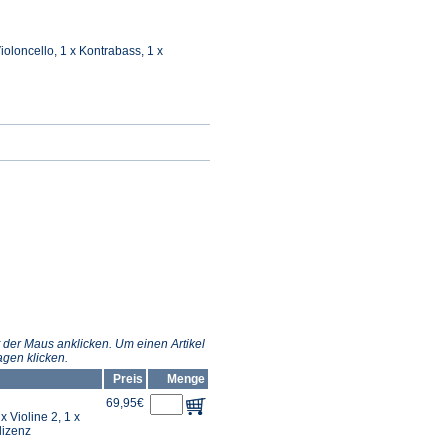
 Violoncello, 1 x Kontrabass, 1 x
 der Maus anklicken. Um einen Artikel
gen klicken.
Preis
Menge
69,95€
 x Violine 2, 1 x
lizenz