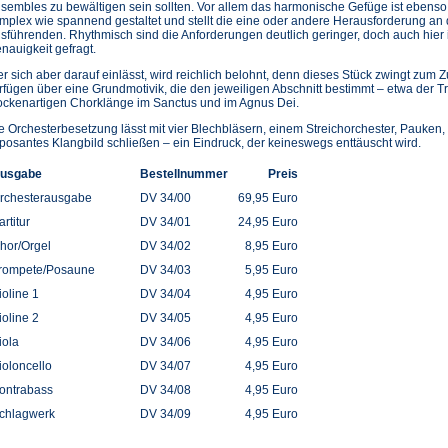
sembles zu bewältigen sein sollten. Vor allem das harmonische Gefüge ist ebenso
mplex wie spannend gestaltet und stellt die eine oder andere Herausforderung an 
sführenden. Rhythmisch sind die Anforderungen deutlich geringer, doch auch hier i
nauigkeit gefragt.
r sich aber darauf einlässt, wird reichlich belohnt, denn dieses Stück zwingt zum 
rfügen über eine Grundmotivik, die den jeweiligen Abschnitt bestimmt – etwa der Tr
ockenartigen Chorklänge im Sanctus und im Agnus Dei.
e Orchesterbesetzung lässt mit vier Blechbläsern, einem Streichorchester, Pauken
posantes Klangbild schließen – ein Eindruck, der keineswegs enttäuscht wird.
usgabe
Bestellnummer
Preis
rchesterausgabe
DV 34/00
69,95 Euro
artitur
DV 34/01
24,95 Euro
hor/Orgel
DV 34/02
8,95 Euro
rompete/Posaune
DV 34/03
5,95 Euro
ioline 1
DV 34/04
4,95 Euro
ioline 2
DV 34/05
4,95 Euro
iola
DV 34/06
4,95 Euro
ioloncello
DV 34/07
4,95 Euro
ontrabass
DV 34/08
4,95 Euro
chlagwerk
DV 34/09
4,95 Euro