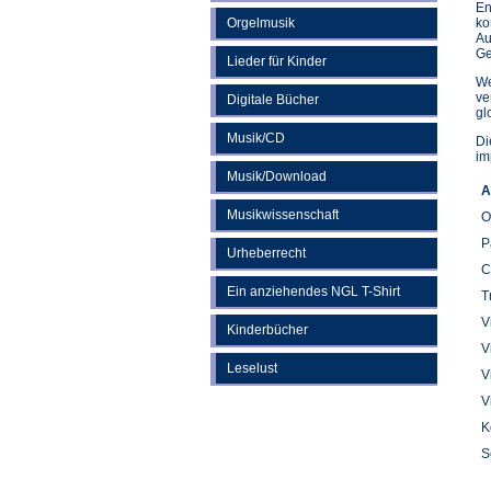
En
Orgelmusik
ko
Au
Ge
Lieder für Kinder
We
ve
Digitale Bücher
gl
Musik/CD
Di
im
Musik/Download
A
Musikwissenschaft
O
P
Urheberrecht
C
Ein anziehendes NGL T-Shirt
T
V
Kinderbücher
V
Leselust
V
V
K
S