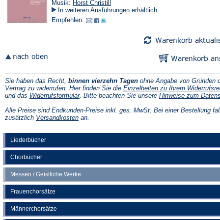
Musik:
Horst Christill
In weiteren Ausführungen erhältlich
Empfehlen:
Sie haben das Recht,
binnen vierzehn Tagen
ohne Angabe von Gründen d
Vertrag zu widerrufen. Hier finden Sie die
Einzelheiten zu Ihrem Widerrufsre
(Öffnet
und das
Widerrufsformular
. Bitte beachten Sie unsere
Hinweise zum Daten
in
einem
Alle Preise sind Endkunden-Preise inkl. ges. MwSt. Bei einer Bestellung fal
neuen
(Öffnet
zusätzlich
Versandkosten
an.
Tab)
in
einem
neuen
Liederbücher
Tab)
Chorbücher
Messen / Geistliche Werke
Frauenchorsätze
Männerchorsätze