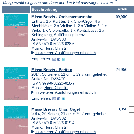
Mengenzahl eingeben und dann auf den Einkaufswagen klicken.
Beschreibung
Preis
Missa Brevis / Orchesterausgabe
69,95€
Enthält: 1 x Partitur, 1 x Chor/Orgel, 4 x
Blechbläser, 2 x Violine 1, 2 x Violine 2, 1 x
Viola, 1 x Violoncello, 1 x Kontrabass, 1 x
Schlagzeug, Aufführungslizenz
Artikel-Nr.: DV34/00
ISMN 979-0-50226-028-6
Musik:
Horst Christill
In weiteren Ausführungen erhältlich
Empfehlen:
Missa Brevis / Partitur
24,95€
2014, 56 Seiten, 21 cm x 29,7 cm, geheftet
Artikel-Nr.: DV34/01
ISMN 979-0-50226-018-7
Musik:
Horst Christill
In weiteren Ausführungen erhältlich
Empfehlen:
Missa Brevis / Chor, Orgel
8,95€
2014, 20 Seiten, 21 cm x 29,7 cm, geheftet
Artikel-Nr.: DV34/02
ISMN 979-0-50226-019-4
Musik:
Horst Christill
In weiteren Ausführungen erhältlich