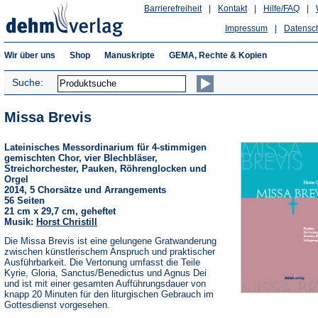
Barrierefreiheit
|
Kontakt
|
Hilfe/FAQ
|
Impressum
|
Datensc
Wir über uns
Shop
Manuskripte
GEMA, Rechte & Kopien
Suche:
Missa Brevis
Lateinisches Messordinarium für 4-stimmigen
gemischten Chor, vier Blechbläser,
Streichorchester, Pauken, Röhrenglocken und
Orgel
2014, 5 Chorsätze und Arrangements
56 Seiten
21 cm x 29,7 cm, geheftet
Musik:
Horst Christill
Die Missa Brevis ist eine gelungene Gratwanderung
zwischen künstlerischem Anspruch und praktischer
Ausführbarkeit. Die Vertonung umfasst die Teile
Kyrie, Gloria, Sanctus/Benedictus und Agnus Dei
und ist mit einer gesamten Aufführungsdauer von
knapp 20 Minuten für den liturgischen Gebrauch im
Gottesdienst vorgesehen.