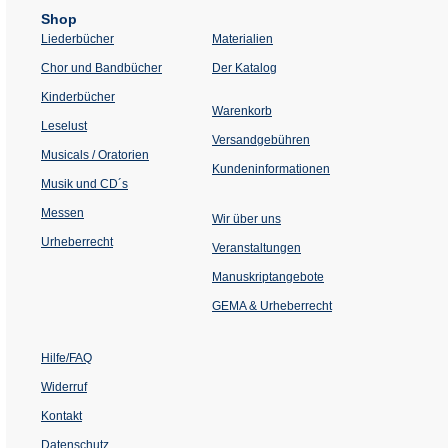
Shop
Liederbücher
Materialien
(Öffnet
Chor und Bandbücher
Der Katalog
in
einem
Kinderbücher
neuen
Warenkorb
Tab)
Leselust
Versandgebühren
Musicals / Oratorien
Kundeninformationen
Musik und CD´s
Messen
Wir über uns
Urheberrecht
(Öffnet
Veranstaltungen
in
einem
Manuskriptangebote
neuen
Tab)
GEMA & Urheberrecht
Hilfe/FAQ
Widerruf
Kontakt
Datenschutz