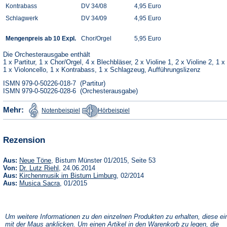
Kontrabass
DV 34/08
4,95 Euro
Schlagwerk
DV 34/09
4,95 Euro
Mengenpreis ab 10 Expl.
Chor/Orgel
5,95 Euro
Die Orchesterausgabe enthält
1 x Partitur, 1 x Chor/Orgel, 4 x Blechbläser, 2 x Violine 1, 2 x Violine 2, 1 x
1 x Violoncello, 1 x Kontrabass, 1 x Schlagzeug, Aufführungslizenz
ISMN 979-0-50226-018-7 (Partitur)
ISMN 979-0-50226-028-6 (Orchesterausgabe)
(Öffnet
(Öffnet
Mehr:
Notenbeispiel
Hörbeispiel
in
in
einem
einem
neuen
neuen
Tab)
Tab)
Rezension
(Öffnet
Aus:
Neue Töne
, Bistum Münster 01/2015, Seite 53
in
(Öffnet
Von:
Dr. Lutz Riehl
, 24.06.2014
einem
in
(Öffnet
Aus:
Kirchenmusik im Bistum Limburg
, 02/2014
neuen
einem
in
(Öffnet
Aus:
Musica Sacra
, 01/2015
Tab)
neuen
einem
in
Tab)
neuen
einem
Tab)
neuen
Tab)
Um weitere Informationen zu den einzelnen Produkten zu erhalten, diese ei
mit der Maus anklicken. Um einen Artikel in den Warenkorb zu legen, die