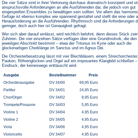
Die vier Sätze sind in ihrer Vertonung durchaus dramatisch konzipiert und st
anspruchsvolle Anforderungen an alle Ausführenden dar, die jedoch von gut
eingespielten Ensembles zu bewältigen sein sollten. Vor allem das harmoni
Gefüge ist ebenso komplex wie spannend gestaltet und stellt die eine oder 
Herausforderung an die Ausführenden. Rhythmisch sind die Anforderungen d
geringer, doch auch hier ist Genauigkeit gefragt.
Wer sich aber darauf einlässt, wird reichlich belohnt, denn dieses Stück zw
Zuhören. Die vier einzelnen Sätze verfügen über eine Grundmotivik, die den
jeweiligen Abschnitt bestimmt – etwa der Tritonus im Kyrie oder auch die
glockenartigen Chorklänge im Sanctus und im Agnus Dei.
Die Orchesterbesetzung lässt mit vier Blechbläsern, einem Streichorchester
Pauken, Röhrenglocken und Orgel auf ein imposantes Klangbild schließen –
Eindruck, der keineswegs enttäuscht wird.
Ausgabe
Bestellnummer
Preis
Orchesterausgabe
DV 34/00
69,95 Euro
Partitur
DV 34/01
24,95 Euro
Chor/Orgel
DV 34/02
8,95 Euro
Trompete/Posaune
DV 34/03
5,95 Euro
Violine 1
DV 34/04
4,95 Euro
Violine 2
DV 34/05
4,95 Euro
Viola
DV 34/06
4,95 Euro
Violoncello
DV 34/07
4,95 Euro