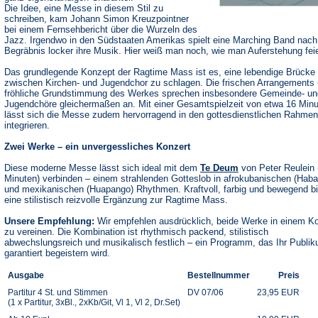
Die Idee, eine Messe in diesem Stil zu
schreiben, kam Johann Simon Kreuzpointner
bei einem Fernsehbericht über die Wurzeln des
Jazz. Irgendwo in den Südstaaten Amerikas spielt eine Marching Band nac
Begräbnis locker ihre Musik. Hier weiß man noch, wie man Auferstehung feie
Das grundlegende Konzept der Ragtime Mass ist es, eine lebendige Brücke
zwischen Kirchen- und Jugendchor zu schlagen. Die frischen Arrangements 
fröhliche Grundstimmung des Werkes sprechen insbesondere Gemeinde- un
Jugendchöre gleichermaßen an. Mit einer Gesamtspielzeit von etwa 16 Min
lässt sich die Messe zudem hervorragend in den gottesdienstlichen Rahmen
integrieren.
Zwei Werke – ein unvergessliches Konzert
Diese moderne Messe lässt sich ideal mit dem
Te Deum
von Peter Reulein 
Minuten) verbinden – einem strahlenden Gotteslob in afrokubanischen (Haba
und mexikanischen (Huapango) Rhythmen. Kraftvoll, farbig und bewegend bi
eine stilistisch reizvolle Ergänzung zur Ragtime Mass.
Unsere Empfehlung:
Wir empfehlen ausdrücklich, beide Werke in einem K
zu vereinen. Die Kombination ist rhythmisch packend, stilistisch
abwechslungsreich und musikalisch festlich – ein Programm, das Ihr Publi
garantiert begeistern wird.
Ausgabe
Bestellnummer
Preis
Partitur 4 St. und Stimmen
DV 07/06
23,95 EUR
(1 x Partitur, 3xBl., 2xKb/Git, Vl 1, Vl 2, Dr.Set)