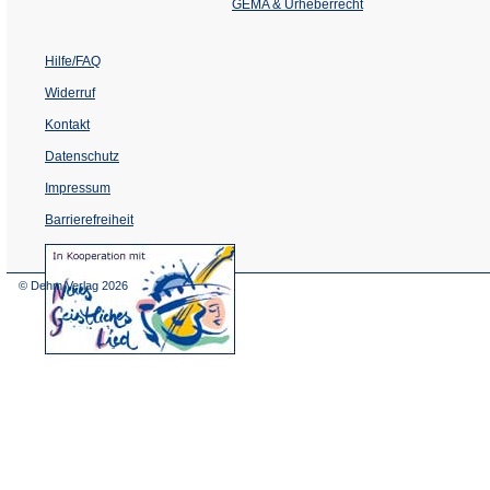
Tab)
GEMA & Urheberrecht
Hilfe/FAQ
Widerruf
Kontakt
Datenschutz
Impressum
Barrierefreiheit
(Öffnet
in
einem
© Dehm Verlag
2026
neuen
Tab)