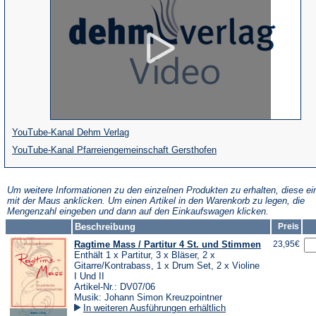
(Öffnet
YouTube-Kanal Dehm Verlag
in
(Öffnet
YouTube-Kanal Pfarreiengemeinschaft Gersthofen
einem
in
neuen
einem
Um weitere Informationen zu den einzelnen Produkten zu erhalten, diese ei
mit der Maus anklicken. Um einen Artikel in den Warenkorb zu legen, die
Tab)
neuen
Mengenzahl eingeben und dann auf den Einkaufswagen klicken.
Tab)
Beschreibung
Preis
Ragtime Mass / Partitur 4 St. und Stimmen
23,95€
Enthält 1 x Partitur, 3 x Bläser, 2 x
Gitarre/Kontrabass, 1 x Drum Set, 2 x Violine
I Und II
Artikel-Nr.: DV07/06
Musik: Johann Simon Kreuzpointner
In weiteren Ausführungen erhältlich