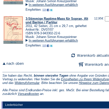
Musik: Johann Simon Kreuzpointner
In weiteren Ausführungen erhältlich
Empfehlen:
3-Stimmige Ragtime-Mass für Sopran, Alt
12,95€
und Bariton / Partitur
2011, 42 Seiten, 21 cm x 29,7 cm, geheftet
Artikel-Nr.: DV07/07
ISBN 978-3-943302-22-6
Musik: Johann Simon Kreuzpointner
In weiteren Ausführungen erhältlich
Empfehlen:
Sie haben das Recht,
binnen vierzehn Tagen
ohne Angabe von Gründen d
Vertrag zu widerrufen. Hier finden Sie die
Einzelheiten zu Ihrem Widerrufsre
(Öffnet
und das
Widerrufsformular
. Bitte beachten Sie unsere
Hinweise zum Daten
in
einem
Alle Preise sind Endkunden-Preise inkl. ges. MwSt. Bei einer Bestellung fal
neuen
(Öffnet
zusätzlich
Versandkosten
an.
Tab)
in
einem
neuen
Liederbücher
Tab)