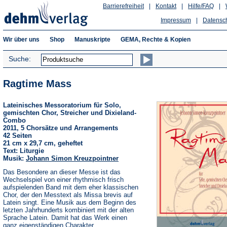
Barrierefreiheit
|
Kontakt
|
Hilfe/FAQ
|
Impressum
|
Datensc
Wir über uns
Shop
Manuskripte
GEMA, Rechte & Kopien
Suche:
Ragtime Mass
Lateinisches Messoratorium für Solo,
gemischten Chor, Streicher und Dixieland-
Combo
2011, 5 Chorsätze und Arrangements
42 Seiten
21 cm x 29,7 cm, geheftet
Text: Liturgie
Musik:
Johann Simon Kreuzpointner
Das Besondere an dieser Messe ist das
Wechselspiel von einer rhythmisch frisch
aufspielenden Band mit dem eher klassischen
Chor, der den Messtext als Missa brevis auf
Latein singt. Eine Musik aus dem Beginn des
letzten Jahrhunderts kombiniert mit der alten
Sprache Latein. Damit hat das Werk einen
ganz eigenständigen Charakter.