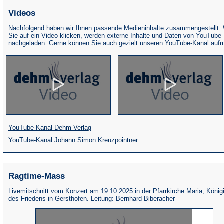
Videos
Nachfolgend haben wir Ihnen passende Medieninhalte zusammengestellt.
Sie auf ein Video klicken, werden externe Inhalte und Daten von YouTube
(Öffne
nachgeladen. Gerne können Sie auch gezielt unseren
YouTube-Kanal
aufr
in
eine
neue
Tab)
(Öffnet
YouTube-Kanal Dehm Verlag
in
(Öffnet
YouTube-Kanal Johann Simon Kreuzpointner
einem
in
neuen
einem
Ragtime-Mass
Tab)
neuen
Tab)
Livemitschnitt vom Konzert am 19.10.2025 in der Pfarrkirche Maria, König
des Friedens in Gersthofen. Leitung: Bernhard Biberacher