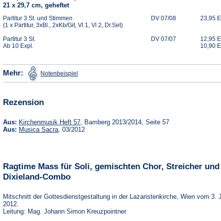
21 x 29,7 cm, geheftet
Partitur 3 St. und Stimmen
DV 07/08
23,95 
(1 x Partitur, 3xBl., 2xKb/Git, Vl 1, Vl 2, Dr.Set)
Partitur 3 St.
DV 07/07
12,95 
Ab 10 Expl.
10,90 
(Öffnet
Mehr:
Notenbeispiel
in
einem
neuen
Tab)
Rezension
(Öffnet
Aus:
Kirchenmusik Heft 57
, Bamberg 2013/2014, Seite 57
in
(Öffnet
Aus:
Musica Sacra
, 03/2012
einem
in
neuen
einem
Tab)
neuen
Tab)
Ragtime Mass für Soli, gemischten Chor, Streicher und
Dixieland-Combo
Mitschnitt der Gottesdienstgestaltung in der Lazaristenkirche, Wien vom 3. 
2012.
Leitung: Mag. Johann Simon Kreuzpointner