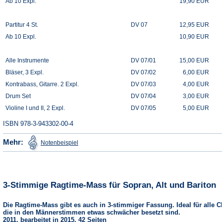
Ab 10 Expl.
19,90 EUR
Partitur 4 St.
DV 07
12,95 EUR
Ab 10 Expl.
10,90 EUR
Alle Instrumente
DV 07/01
15,00 EUR
Bläser, 3 Expl.
DV 07/02
6,00 EUR
Kontrabass, Gitarre. 2 Expl.
DV 07/03
4,00 EUR
Drum Set
DV 07/04
3,00 EUR
Violine I und II, 2 Expl.
DV 07/05
5,00 EUR
ISBN 978-3-943302-00-4
(Öffnet
Mehr:
Notenbeispiel
in
einem
neuen
Tab)
3-Stimmige Ragtime-Mass für Sopran, Alt und Bariton
Die Ragtime-Mass gibt es auch in 3-stimmiger Fassung. Ideal für alle C
die in den Männerstimmen etwas schwächer besetzt sind.
2011, bearbeitet in 2015, 42 Seiten