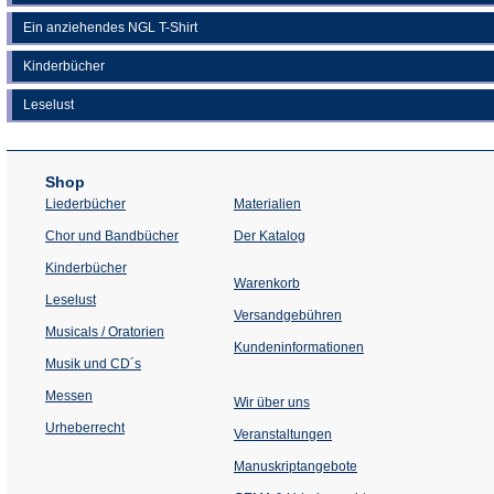
Ein anziehendes NGL T-Shirt
Kinderbücher
Leselust
Shop
Liederbücher
Materialien
(Öffnet
Chor und Bandbücher
Der Katalog
in
einem
Kinderbücher
neuen
Warenkorb
Tab)
Leselust
Versandgebühren
Musicals / Oratorien
Kundeninformationen
Musik und CD´s
Messen
Wir über uns
Urheberrecht
(Öffnet
Veranstaltungen
in
einem
Manuskriptangebote
neuen