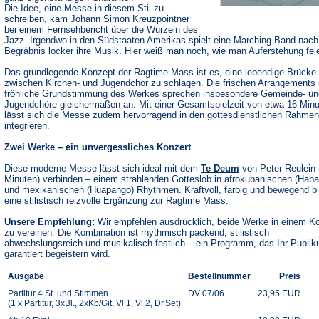
Die Idee, eine Messe in diesem Stil zu
schreiben, kam Johann Simon Kreuzpointner
bei einem Fernsehbericht über die Wurzeln des
Jazz. Irgendwo in den Südstaaten Amerikas spielt eine Marching Band nac
Begräbnis locker ihre Musik. Hier weiß man noch, wie man Auferstehung feie
Das grundlegende Konzept der Ragtime Mass ist es, eine lebendige Brücke
zwischen Kirchen- und Jugendchor zu schlagen. Die frischen Arrangements 
fröhliche Grundstimmung des Werkes sprechen insbesondere Gemeinde- un
Jugendchöre gleichermaßen an. Mit einer Gesamtspielzeit von etwa 16 Min
lässt sich die Messe zudem hervorragend in den gottesdienstlichen Rahmen
integrieren.
Zwei Werke – ein unvergessliches Konzert
Diese moderne Messe lässt sich ideal mit dem
Te Deum
von Peter Reulein 
Minuten) verbinden – einem strahlenden Gotteslob in afrokubanischen (Haba
und mexikanischen (Huapango) Rhythmen. Kraftvoll, farbig und bewegend bi
eine stilistisch reizvolle Ergänzung zur Ragtime Mass.
Unsere Empfehlung:
Wir empfehlen ausdrücklich, beide Werke in einem K
zu vereinen. Die Kombination ist rhythmisch packend, stilistisch
abwechslungsreich und musikalisch festlich – ein Programm, das Ihr Publi
garantiert begeistern wird.
Ausgabe
Bestellnummer
Preis
Partitur 4 St. und Stimmen
DV 07/06
23,95 EUR
(1 x Partitur, 3xBl., 2xKb/Git, Vl 1, Vl 2, Dr.Set)