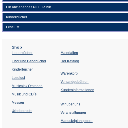
Ein anziehendes NGL T-Shirt
Kinderbücher
Leselust
Shop
Liederbücher
Materialien
(Öffnet
Chor und Bandbücher
Der Katalog
in
einem
Kinderbücher
neuen
Warenkorb
Tab)
Leselust
Versandgebühren
Musicals / Oratorien
Kundeninformationen
Musik und CD´s
Messen
Wir über uns
Urheberrecht
(Öffnet
Veranstaltungen
in
einem
Manuskriptangebote
neuen