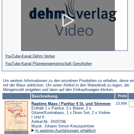
(Öffnet
YouTube-Kanal Dehm Verlag
in
(Öffnet
YouTube-Kanal Pfarreiengemeinschaft Gersthofen
einem
in
neuen
einem
Um weitere Informationen zu den einzelnen Produkten zu erhalten, diese ei
mit der Maus anklicken. Um einen Artikel in den Warenkorb zu legen, die
Tab)
neuen
Mengenzahl eingeben und dann auf den Einkaufswagen klicken.
Tab)
Beschreibung
Preis
Ragtime Mass / Partitur 4 St. und Stimmen
23,95€
Enthält 1 x Partitur, 3 x Bläser, 2 x
Gitarre/Kontrabass, 1 x Drum Set, 2 x Violine
I Und II
Artikel-Nr.: DV07/06
Musik: Johann Simon Kreuzpointner
In weiteren Ausführungen erhältlich