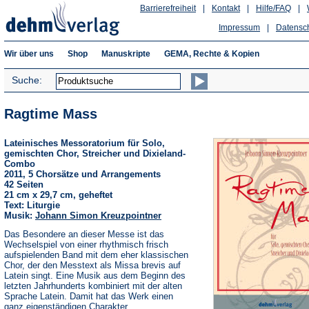
Barrierefreiheit
|
Kontakt
|
Hilfe/FAQ
|
Impressum
|
Datensc
Wir über uns
Shop
Manuskripte
GEMA, Rechte & Kopien
Suche:
Ragtime Mass
Lateinisches Messoratorium für Solo,
gemischten Chor, Streicher und Dixieland-
Combo
2011, 5 Chorsätze und Arrangements
42 Seiten
21 cm x 29,7 cm, geheftet
Text: Liturgie
Musik:
Johann Simon Kreuzpointner
Das Besondere an dieser Messe ist das
Wechselspiel von einer rhythmisch frisch
aufspielenden Band mit dem eher klassischen
Chor, der den Messtext als Missa brevis auf
Latein singt. Eine Musik aus dem Beginn des
letzten Jahrhunderts kombiniert mit der alten
Sprache Latein. Damit hat das Werk einen
ganz eigenständigen Charakter.