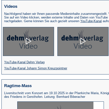
Videos
Nachfolgend haben wir Ihnen passende Medieninhalte zusammengestellt.
Sie auf ein Video klicken, werden externe Inhalte und Daten von YouTube
(Öffne
nachgeladen. Gerne können Sie auch gezielt unseren
YouTube-Kanal
aufr
in
eine
neue
Tab)
(Öffnet
YouTube-Kanal Dehm Verlag
in
(Öffnet
YouTube-Kanal Johann Simon Kreuzpointner
einem
in
neuen
einem
Ragtime-Mass
Tab)
neuen
Tab)
Livemitschnitt vom Konzert am 19.10.2025 in der Pfarrkirche Maria, König
des Friedens in Gersthofen. Leitung: Bernhard Biberacher