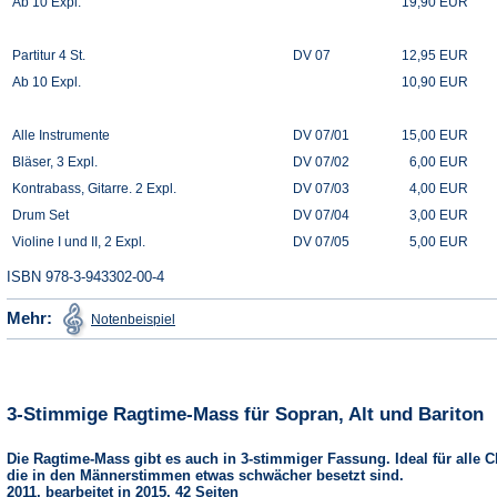
Ab 10 Expl.
19,90 EUR
Partitur 4 St.
DV 07
12,95 EUR
Ab 10 Expl.
10,90 EUR
Alle Instrumente
DV 07/01
15,00 EUR
Bläser, 3 Expl.
DV 07/02
6,00 EUR
Kontrabass, Gitarre. 2 Expl.
DV 07/03
4,00 EUR
Drum Set
DV 07/04
3,00 EUR
Violine I und II, 2 Expl.
DV 07/05
5,00 EUR
ISBN 978-3-943302-00-4
(Öffnet
Mehr:
Notenbeispiel
in
einem
neuen
Tab)
3-Stimmige Ragtime-Mass für Sopran, Alt und Bariton
Die Ragtime-Mass gibt es auch in 3-stimmiger Fassung. Ideal für alle C
die in den Männerstimmen etwas schwächer besetzt sind.
2011, bearbeitet in 2015, 42 Seiten