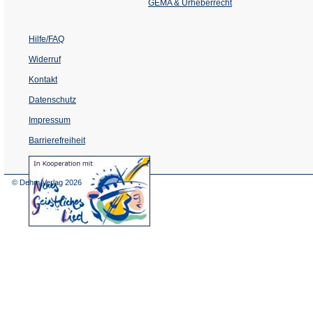
Tab)
GEMA & Urheberrecht
Hilfe/FAQ
Widerruf
Kontakt
Datenschutz
Impressum
Barrierefreiheit
(Öffnet
in
einem
© Dehm Verlag
2026
neuen
Tab)