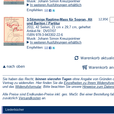
Musik: Johann Simon Kreuzpointner
In weiteren Ausführungen erhältlich
Empfehlen:
3-Stimmige Ragtime-Mass für Sopran, Alt
12,95€
und Bariton / Partitur
2011, 42 Seiten, 21 cm x 29,7 cm, geheftet
Artikel-Nr.: DV07/07
ISBN 978-3-943302-22-6
Musik: Johann Simon Kreuzpointner
In weiteren Ausführungen erhältlich
Empfehlen:
Sie haben das Recht,
binnen vierzehn Tagen
ohne Angabe von Gründen d
Vertrag zu widerrufen. Hier finden Sie die
Einzelheiten zu Ihrem Widerrufsre
(Öffnet
und das
Widerrufsformular
. Bitte beachten Sie unsere
Hinweise zum Daten
in
einem
Alle Preise sind Endkunden-Preise inkl. ges. MwSt. Bei einer Bestellung fal
neuen
(Öffnet
zusätzlich
Versandkosten
an.
Tab)
in
einem
neuen
Liederbücher
Tab)