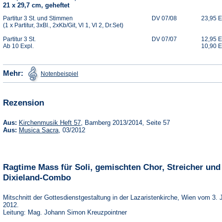
21 x 29,7 cm, geheftet
Partitur 3 St. und Stimmen
DV 07/08
23,95 
(1 x Partitur, 3xBl., 2xKb/Git, Vl 1, Vl 2, Dr.Set)
Partitur 3 St.
DV 07/07
12,95 
Ab 10 Expl.
10,90 
(Öffnet
Mehr:
Notenbeispiel
in
einem
neuen
Tab)
Rezension
(Öffnet
Aus:
Kirchenmusik Heft 57
, Bamberg 2013/2014, Seite 57
in
(Öffnet
Aus:
Musica Sacra
, 03/2012
einem
in
neuen
einem
Tab)
neuen
Tab)
Ragtime Mass für Soli, gemischten Chor, Streicher und
Dixieland-Combo
Mitschnitt der Gottesdienstgestaltung in der Lazaristenkirche, Wien vom 3. 
2012.
Leitung: Mag. Johann Simon Kreuzpointner