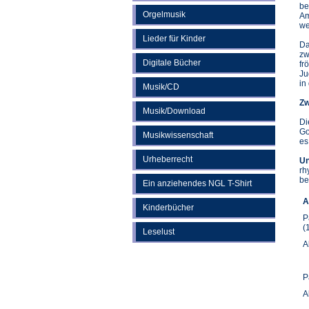
be
Orgelmusik
Am
we
Lieder für Kinder
Da
zw
Digitale Bücher
fr
Ju
in
Musik/CD
Zw
Musik/Download
Di
Go
Musikwissenschaft
es
Urheberrecht
Un
rh
be
Ein anziehendes NGL T-Shirt
A
Kinderbücher
P
(
Leselust
A
P
A