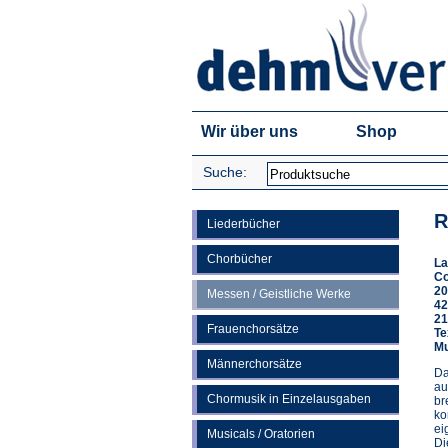
Wir über uns
Shop
Suche:
R
Liederbücher
Chorbücher
La
C
20
Messen / Geistliche Werke
42
21
Frauenchorsätze
Te
Mu
Männerchorsätze
Da
au
Chormusik in Einzelausgaben
br
ko
ei
Musicals / Oratorien
Di