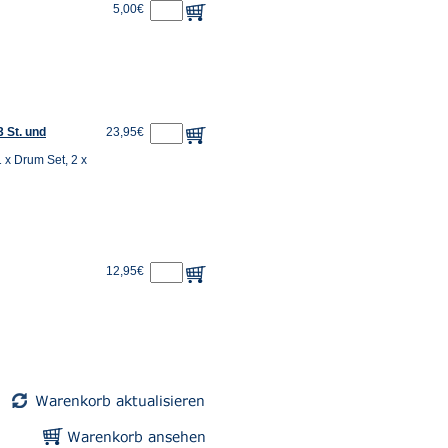
5,00€
3 St. und
23,95€
 1 x Drum Set, 2 x
12,95€