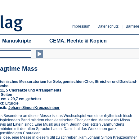
Impressum
|
Datenschutz
|
Barriere
Manuskripte
GEMA, Rechte & Kopien
agtime Mass
teinisches Messoratorium für Solo, gemischten Chor, Streicher und Dixieland-
ombo
11, 5 Chorsätze und Arrangements
 Seiten
 cm x 29,7 cm, geheftet
xt: Liturgie
sik:
Johann Simon Kreuzpointner
s Besondere an dieser Messe ist das Wechselspiel von einer rhythmisch frisch
fspielenden Band mit dem eher klassischen Chor, der den Messtext als Missa
evis auf Latein singt. Eine Musik aus dem Beginn des letzten Jahrhunderts
mbiniert mit der alten Sprache Latein. Damit hat das Werk einen ganz
genständigen Charakter.
e Idee, eine Messe in diesem Stil zu schreiben, kam Johann Simon Kreuzpointner