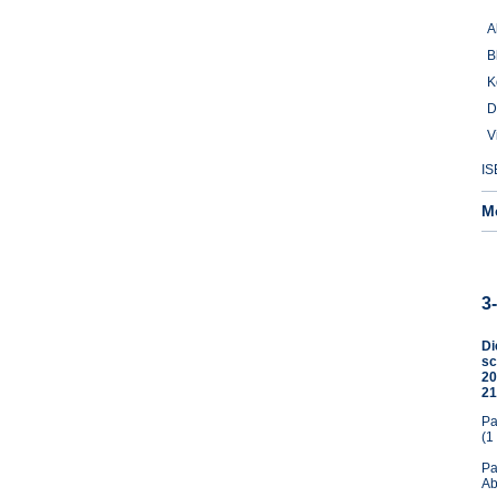
A
B
K
D
V
IS
M
3
Di
sc
20
21
Pa
(1
Pa
Ab