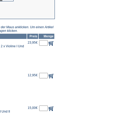
 der Maus anklicken. Um einen Artikel
gen klicken.
Preis
Menge
23,95€
 2 x Violine I Und
12,95€
15,00€
I Und II