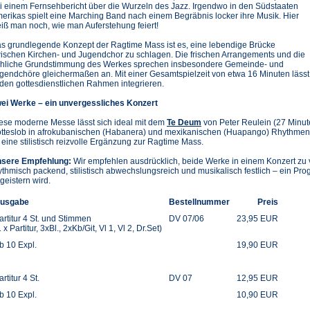
i einem Fernsehbericht über die Wurzeln des Jazz. Irgendwo in den Südstaaten
erikas spielt eine Marching Band nach einem Begräbnis locker ihre Musik. Hier
iß man noch, wie man Auferstehung feiert!
s grundlegende Konzept der Ragtime Mass ist es, eine lebendige Brücke
ischen Kirchen- und Jugendchor zu schlagen. Die frischen Arrangements und die
öhliche Grundstimmung des Werkes sprechen insbesondere Gemeinde- und
gendchöre gleichermaßen an. Mit einer Gesamtspielzeit von etwa 16 Minuten läss
 den gottesdienstlichen Rahmen integrieren.
ei Werke – ein unvergessliches Konzert
ese moderne Messe lässt sich ideal mit dem
Te Deum
von Peter Reulein (27 Minut
tteslob in afrokubanischen (Habanera) und mexikanischen (Huapango) Rhythmen. K
 eine stilistisch reizvolle Ergänzung zur Ragtime Mass.
sere Empfehlung:
Wir empfehlen ausdrücklich, beide Werke in einem Konzert zu v
ythmisch packend, stilistisch abwechslungsreich und musikalisch festlich – ein Pro
geistern wird.
usgabe
Bestellnummer
Preis
artitur 4 St. und Stimmen
DV 07/06
23,95 EUR
1 x Partitur, 3xBl., 2xKb/Git, Vl 1, Vl 2, Dr.Set)
b 10 Expl.
19,90 EUR
artitur 4 St.
DV 07
12,95 EUR
b 10 Expl.
10,90 EUR