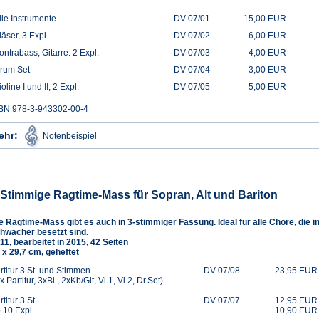
lle Instrumente
DV 07/01
15,00 EUR
läser, 3 Expl.
DV 07/02
6,00 EUR
ontrabass, Gitarre. 2 Expl.
DV 07/03
4,00 EUR
rum Set
DV 07/04
3,00 EUR
ioline I und II, 2 Expl.
DV 07/05
5,00 EUR
BN 978-3-943302-00-4
(Öffnet
ehr:
Notenbeispiel
in
einem
neuen
Tab)
-Stimmige Ragtime-Mass für Sopran, Alt und Bariton
e Ragtime-Mass gibt es auch in 3-stimmiger Fassung. Ideal für alle Chöre, di
hwächer besetzt sind.
11, bearbeitet in 2015, 42 Seiten
 x 29,7 cm, geheftet
rtitur 3 St. und Stimmen
DV 07/08
23,95 EUR
 x Partitur, 3xBl., 2xKb/Git, Vl 1, Vl 2, Dr.Set)
rtitur 3 St.
DV 07/07
12,95 EUR
 10 Expl.
10,90 EUR