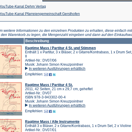
(Öffnet
YouTube-Kanal Dehm Verlag
in
(Öffnet
YouTube-Kanal Pfarreiengemeinschaft Gersthofen
einem
in
neuen
einem
m weitere Informationen zu den einzelnen Produkten zu erhalten, diese einfach mit
n den Warenkorb zu legen, die Mengenzahl eingeben und dann auf den Einkaufswa
Tab)
neuen
Beschreibung
Tab)
Ragtime Mass / Partitur 4 St. und Stimmen
Enthält 1 x Partitur, 3 x Bläser, 2 x Gitarre/Kontrabass, 1 x Drum Set,
II
Artikel-Nr.: DV07/06
Musik: Johann Simon Kreuzpointner
In weiteren Ausführungen erhältlich
Empfehlen:
Ragtime Mass / Partitur 4 St.
2011, 42 Seiten, 21 cm x 29,7 cm, geheftet
Artikel-Nr.: DV07
ISBN 978-3-943302-00-4
Musik: Johann Simon Kreuzpointner
In weiteren Ausführungen erhältlich
Empfehlen:
Ragtime Mass / Alle Instrumente
Enthält 3 x Bläser, 2 x Gitarre/Kontrabass, 1 x Drum Set, 2 x Violine 
Artikel-Nr.: DV07/01