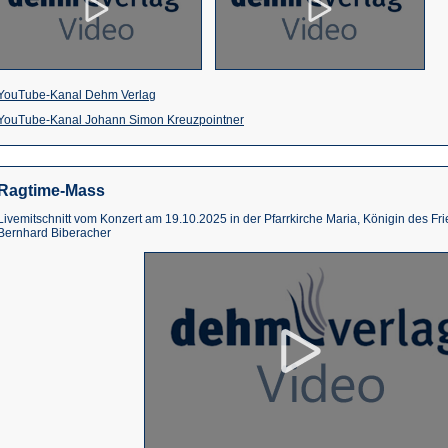
(Öffnet
YouTube-Kanal Dehm Verlag
in
(Öffnet
YouTube-Kanal Johann Simon Kreuzpointner
einem
in
neuen
einem
Ragtime-Mass
Tab)
neuen
Livemitschnitt vom Konzert am 19.10.2025 in der Pfarrkirche Maria, Königin des Fri
Tab)
Bernhard Biberacher