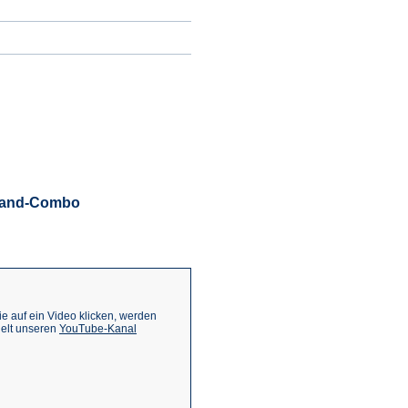
ieland-Combo
.
 auf ein Video klicken, werden
(Öffnet
ielt unseren
YouTube-Kanal
in
einem
neuen
Tab)