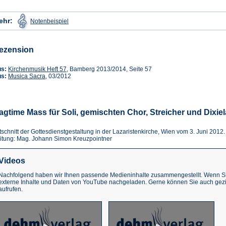
(Öffnet
ehr:
Notenbeispiel
in
einem
neuen
Tab)
ezension
(Öffnet
us:
Kirchenmusik Heft 57
, Bamberg 2013/2014, Seite 57
(Öffnet
in
us:
Musica Sacra
, 03/2012
in
einem
einem
neuen
neuen
Tab)
Tab)
agtime Mass für Soli, gemischten Chor, Streicher und Dix
tschnitt der Gottesdienstgestaltung in der Lazaristenkirche, Wien vom 3. Juni 2012
itung: Mag. Johann Simon Kreuzpointner
Videos
Nachfolgend haben wir Ihnen passende Medieninhalte zusammengestellt. Wenn Sie
externe Inhalte und Daten von YouTube nachgeladen. Gerne können Sie auch gez
aufrufen.