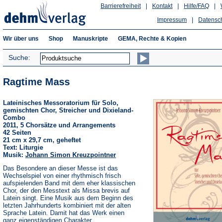
Barrierefreiheit
|
Kontakt
|
Hilfe/FAQ
|
Impressum
|
Datensc
Wir über uns
Shop
Manuskripte
GEMA, Rechte & Kopien
Suche:
Ragtime Mass
Lateinisches Messoratorium für Solo,
gemischten Chor, Streicher und Dixieland-
Combo
2011, 5 Chorsätze und Arrangements
42 Seiten
21 cm x 29,7 cm, geheftet
Text: Liturgie
Musik:
Johann Simon Kreuzpointner
Das Besondere an dieser Messe ist das
Wechselspiel von einer rhythmisch frisch
aufspielenden Band mit dem eher klassischen
Chor, der den Messtext als Missa brevis auf
Latein singt. Eine Musik aus dem Beginn des
letzten Jahrhunderts kombiniert mit der alten
Sprache Latein. Damit hat das Werk einen
ganz eigenständigen Charakter.