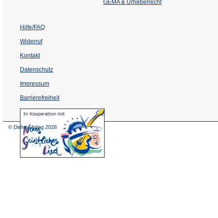
Tab)
GEMA & Urheberrecht
Hilfe/FAQ
Widerruf
Kontakt
Datenschutz
Impressum
Barrierefreiheit
(Öffnet
in
einem
© Dehm Verlag
2026
neuen
Tab)