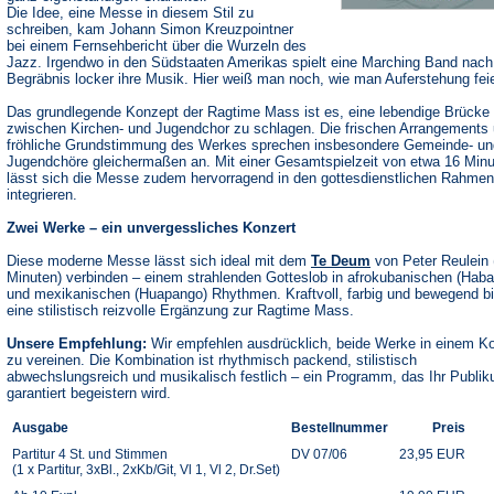
Die Idee, eine Messe in diesem Stil zu
schreiben, kam Johann Simon Kreuzpointner
bei einem Fernsehbericht über die Wurzeln des
Jazz. Irgendwo in den Südstaaten Amerikas spielt eine Marching Band nac
Begräbnis locker ihre Musik. Hier weiß man noch, wie man Auferstehung feie
Das grundlegende Konzept der Ragtime Mass ist es, eine lebendige Brücke
zwischen Kirchen- und Jugendchor zu schlagen. Die frischen Arrangements 
fröhliche Grundstimmung des Werkes sprechen insbesondere Gemeinde- un
Jugendchöre gleichermaßen an. Mit einer Gesamtspielzeit von etwa 16 Min
lässt sich die Messe zudem hervorragend in den gottesdienstlichen Rahmen
integrieren.
Zwei Werke – ein unvergessliches Konzert
Diese moderne Messe lässt sich ideal mit dem
Te Deum
von Peter Reulein 
Minuten) verbinden – einem strahlenden Gotteslob in afrokubanischen (Haba
und mexikanischen (Huapango) Rhythmen. Kraftvoll, farbig und bewegend bi
eine stilistisch reizvolle Ergänzung zur Ragtime Mass.
Unsere Empfehlung:
Wir empfehlen ausdrücklich, beide Werke in einem K
zu vereinen. Die Kombination ist rhythmisch packend, stilistisch
abwechslungsreich und musikalisch festlich – ein Programm, das Ihr Publi
garantiert begeistern wird.
Ausgabe
Bestellnummer
Preis
Partitur 4 St. und Stimmen
DV 07/06
23,95 EUR
(1 x Partitur, 3xBl., 2xKb/Git, Vl 1, Vl 2, Dr.Set)