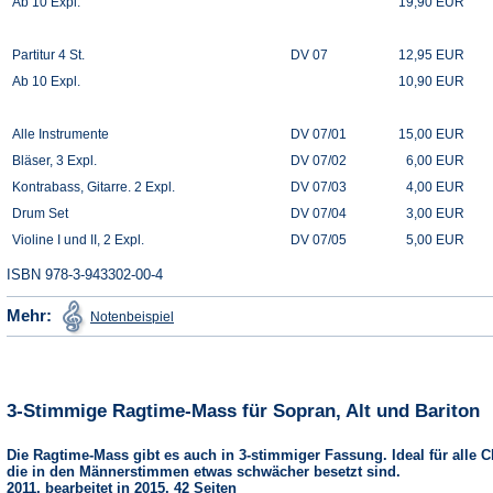
Ab 10 Expl.
19,90 EUR
Partitur 4 St.
DV 07
12,95 EUR
Ab 10 Expl.
10,90 EUR
Alle Instrumente
DV 07/01
15,00 EUR
Bläser, 3 Expl.
DV 07/02
6,00 EUR
Kontrabass, Gitarre. 2 Expl.
DV 07/03
4,00 EUR
Drum Set
DV 07/04
3,00 EUR
Violine I und II, 2 Expl.
DV 07/05
5,00 EUR
ISBN 978-3-943302-00-4
(Öffnet
Mehr:
Notenbeispiel
in
einem
neuen
Tab)
3-Stimmige Ragtime-Mass für Sopran, Alt und Bariton
Die Ragtime-Mass gibt es auch in 3-stimmiger Fassung. Ideal für alle C
die in den Männerstimmen etwas schwächer besetzt sind.
2011, bearbeitet in 2015, 42 Seiten