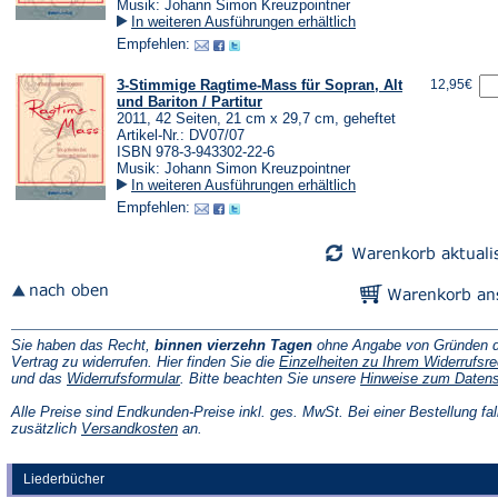
Musik: Johann Simon Kreuzpointner
In weiteren Ausführungen erhältlich
Empfehlen:
3-Stimmige Ragtime-Mass für Sopran, Alt
12,95€
und Bariton / Partitur
2011, 42 Seiten, 21 cm x 29,7 cm, geheftet
Artikel-Nr.: DV07/07
ISBN 978-3-943302-22-6
Musik: Johann Simon Kreuzpointner
In weiteren Ausführungen erhältlich
Empfehlen:
Sie haben das Recht,
binnen vierzehn Tagen
ohne Angabe von Gründen d
Vertrag zu widerrufen. Hier finden Sie die
Einzelheiten zu Ihrem Widerrufsre
(Öffnet
und das
Widerrufsformular
. Bitte beachten Sie unsere
Hinweise zum Daten
in
einem
Alle Preise sind Endkunden-Preise inkl. ges. MwSt. Bei einer Bestellung fal
neuen
(Öffnet
zusätzlich
Versandkosten
an.
Tab)
in
einem
neuen
Liederbücher
Tab)