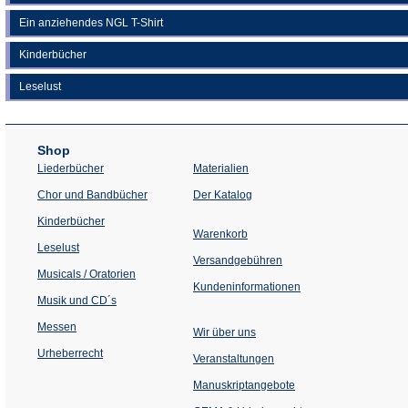
Ein anziehendes NGL T-Shirt
Kinderbücher
Leselust
Shop
Liederbücher
Materialien
(Öffnet
Chor und Bandbücher
Der Katalog
in
einem
Kinderbücher
neuen
Warenkorb
Tab)
Leselust
Versandgebühren
Musicals / Oratorien
Kundeninformationen
Musik und CD´s
Messen
Wir über uns
Urheberrecht
(Öffnet
Veranstaltungen
in
einem
Manuskriptangebote
neuen