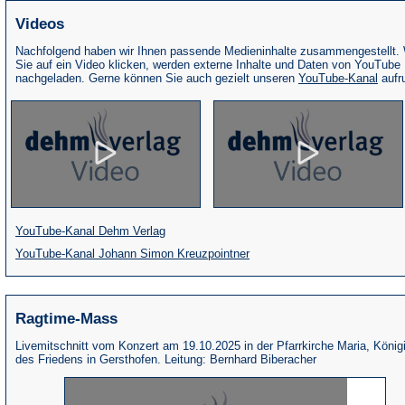
Videos
Nachfolgend haben wir Ihnen passende Medieninhalte zusammengestellt.
Sie auf ein Video klicken, werden externe Inhalte und Daten von YouTube
(Öffne
nachgeladen. Gerne können Sie auch gezielt unseren
YouTube-Kanal
aufr
in
eine
neue
Tab)
(Öffnet
YouTube-Kanal Dehm Verlag
in
(Öffnet
YouTube-Kanal Johann Simon Kreuzpointner
einem
in
neuen
einem
Ragtime-Mass
Tab)
neuen
Tab)
Livemitschnitt vom Konzert am 19.10.2025 in der Pfarrkirche Maria, König
des Friedens in Gersthofen. Leitung: Bernhard Biberacher