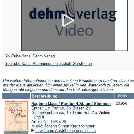
(Öffnet
YouTube-Kanal Dehm Verlag
in
(Öffnet
YouTube-Kanal Pfarreiengemeinschaft Gersthofen
einem
in
neuen
einem
Um weitere Informationen zu den einzelnen Produkten zu erhalten, diese ei
mit der Maus anklicken. Um einen Artikel in den Warenkorb zu legen, die
Tab)
neuen
Mengenzahl eingeben und dann auf den Einkaufswagen klicken.
Tab)
Beschreibung
Preis
Ragtime Mass / Partitur 4 St. und Stimmen
23,95€
Enthält 1 x Partitur, 3 x Bläser, 2 x
Gitarre/Kontrabass, 1 x Drum Set, 2 x Violine
I Und II
Artikel-Nr.: DV07/06
Musik: Johann Simon Kreuzpointner
In weiteren Ausführungen erhältlich