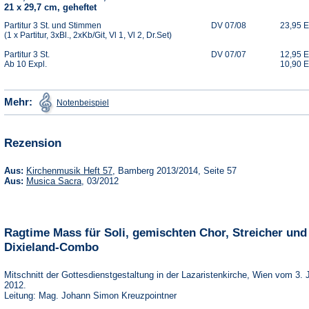
21 x 29,7 cm, geheftet
Partitur 3 St. und Stimmen
DV 07/08
23,95 
(1 x Partitur, 3xBl., 2xKb/Git, Vl 1, Vl 2, Dr.Set)
Partitur 3 St.
DV 07/07
12,95 
Ab 10 Expl.
10,90 
(Öffnet
Mehr:
Notenbeispiel
in
einem
neuen
Tab)
Rezension
(Öffnet
Aus:
Kirchenmusik Heft 57
, Bamberg 2013/2014, Seite 57
in
(Öffnet
Aus:
Musica Sacra
, 03/2012
einem
in
neuen
einem
Tab)
neuen
Tab)
Ragtime Mass für Soli, gemischten Chor, Streicher und
Dixieland-Combo
Mitschnitt der Gottesdienstgestaltung in der Lazaristenkirche, Wien vom 3. 
2012.
Leitung: Mag. Johann Simon Kreuzpointner