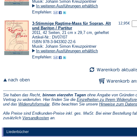
Musik: Johann Simon Kreuzpointner
In weiteren Ausführungen erhältlich
Empfehlen:
3-Stimmige Ragtime-Mass für Sopran, Alt
12,95€
und Bariton / Partitur
2011, 42 Seiten, 21 cm x 29,7 cm, geheftet
Artikel-Nr.: DV07/07
ISBN 978-3-943302-22-6
Musik: Johann Simon Kreuzpointner
In weiteren Ausführungen erhältlich
Empfehlen:
Sie haben das Recht,
binnen vierzehn Tagen
ohne Angabe von Gründen d
Vertrag zu widerrufen. Hier finden Sie die
Einzelheiten zu Ihrem Widerrufsre
(Öffnet
und das
Widerrufsformular
. Bitte beachten Sie unsere
Hinweise zum Daten
in
einem
Alle Preise sind Endkunden-Preise inkl. ges. MwSt. Bei einer Bestellung fal
neuen
(Öffnet
zusätzlich
Versandkosten
an.
Tab)
in
einem
neuen
Liederbücher
Tab)