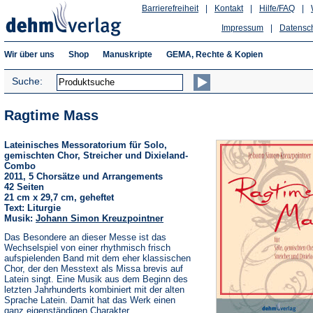
Barrierefreiheit
|
Kontakt
|
Hilfe/FAQ
|
Impressum
|
Datensc
Wir über uns
Shop
Manuskripte
GEMA, Rechte & Kopien
Suche:
Ragtime Mass
Lateinisches Messoratorium für Solo,
gemischten Chor, Streicher und Dixieland-
Combo
2011, 5 Chorsätze und Arrangements
42 Seiten
21 cm x 29,7 cm, geheftet
Text: Liturgie
Musik:
Johann Simon Kreuzpointner
Das Besondere an dieser Messe ist das
Wechselspiel von einer rhythmisch frisch
aufspielenden Band mit dem eher klassischen
Chor, der den Messtext als Missa brevis auf
Latein singt. Eine Musik aus dem Beginn des
letzten Jahrhunderts kombiniert mit der alten
Sprache Latein. Damit hat das Werk einen
ganz eigenständigen Charakter.