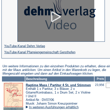
(Öffnet
YouTube-Kanal Dehm Verlag
in
(Öffnet
YouTube-Kanal Pfarreiengemeinschaft Gersthofen
einem
in
neuen
einem
Um weitere Informationen zu den einzelnen Produkten zu erhalten, diese ei
mit der Maus anklicken. Um einen Artikel in den Warenkorb zu legen, die
Tab)
neuen
Mengenzahl eingeben und dann auf den Einkaufswagen klicken.
Tab)
Beschreibung
Preis
Ragtime Mass / Partitur 4 St. und Stimmen
23,95€
Enthält 1 x Partitur, 3 x Bläser, 2 x
Gitarre/Kontrabass, 1 x Drum Set, 2 x Violine
I Und II
Artikel-Nr.: DV07/06
Musik: Johann Simon Kreuzpointner
In weiteren Ausführungen erhältlich