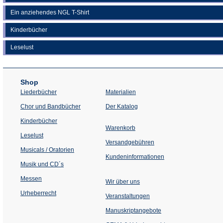
Ein anziehendes NGL T-Shirt
Kinderbücher
Leselust
Shop
Liederbücher
Materialien
(Öffnet
Chor und Bandbücher
Der Katalog
in
einem
Kinderbücher
neuen
Warenkorb
Tab)
Leselust
Versandgebühren
Musicals / Oratorien
Kundeninformationen
Musik und CD´s
Messen
Wir über uns
Urheberrecht
(Öffnet
Veranstaltungen
in
einem
Manuskriptangebote
neuen