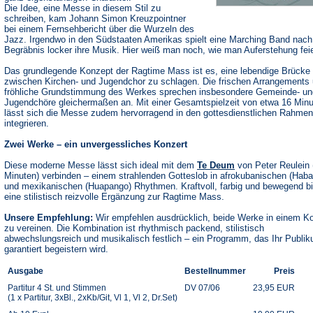
Die Idee, eine Messe in diesem Stil zu
schreiben, kam Johann Simon Kreuzpointner
bei einem Fernsehbericht über die Wurzeln des
Jazz. Irgendwo in den Südstaaten Amerikas spielt eine Marching Band nac
Begräbnis locker ihre Musik. Hier weiß man noch, wie man Auferstehung feie
Das grundlegende Konzept der Ragtime Mass ist es, eine lebendige Brücke
zwischen Kirchen- und Jugendchor zu schlagen. Die frischen Arrangements 
fröhliche Grundstimmung des Werkes sprechen insbesondere Gemeinde- un
Jugendchöre gleichermaßen an. Mit einer Gesamtspielzeit von etwa 16 Min
lässt sich die Messe zudem hervorragend in den gottesdienstlichen Rahmen
integrieren.
Zwei Werke – ein unvergessliches Konzert
Diese moderne Messe lässt sich ideal mit dem
Te Deum
von Peter Reulein 
Minuten) verbinden – einem strahlenden Gotteslob in afrokubanischen (Haba
und mexikanischen (Huapango) Rhythmen. Kraftvoll, farbig und bewegend bi
eine stilistisch reizvolle Ergänzung zur Ragtime Mass.
Unsere Empfehlung:
Wir empfehlen ausdrücklich, beide Werke in einem K
zu vereinen. Die Kombination ist rhythmisch packend, stilistisch
abwechslungsreich und musikalisch festlich – ein Programm, das Ihr Publi
garantiert begeistern wird.
Ausgabe
Bestellnummer
Preis
Partitur 4 St. und Stimmen
DV 07/06
23,95 EUR
(1 x Partitur, 3xBl., 2xKb/Git, Vl 1, Vl 2, Dr.Set)