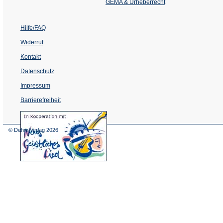
Tab)
GEMA & Urheberrecht
Hilfe/FAQ
Widerruf
Kontakt
Datenschutz
Impressum
Barrierefreiheit
(Öffnet
in
einem
© Dehm Verlag
2026
neuen
Tab)