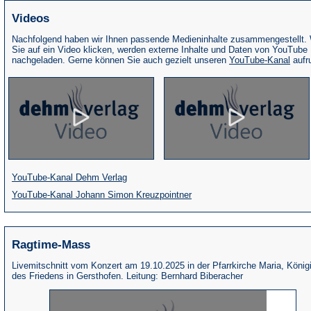
Videos
Nachfolgend haben wir Ihnen passende Medieninhalte zusammengestellt.
Sie auf ein Video klicken, werden externe Inhalte und Daten von YouTube
(Öffne
nachgeladen. Gerne können Sie auch gezielt unseren
YouTube-Kanal
aufr
in
eine
neue
Tab)
(Öffnet
YouTube-Kanal Dehm Verlag
in
(Öffnet
YouTube-Kanal Johann Simon Kreuzpointner
einem
in
neuen
einem
Ragtime-Mass
Tab)
neuen
Tab)
Livemitschnitt vom Konzert am 19.10.2025 in der Pfarrkirche Maria, König
des Friedens in Gersthofen. Leitung: Bernhard Biberacher