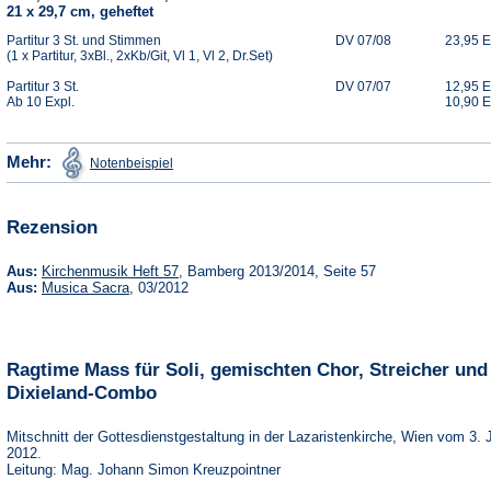
21 x 29,7 cm, geheftet
Partitur 3 St. und Stimmen
DV 07/08
23,95 
(1 x Partitur, 3xBl., 2xKb/Git, Vl 1, Vl 2, Dr.Set)
Partitur 3 St.
DV 07/07
12,95 
Ab 10 Expl.
10,90 
(Öffnet
Mehr:
Notenbeispiel
in
einem
neuen
Tab)
Rezension
(Öffnet
Aus:
Kirchenmusik Heft 57
, Bamberg 2013/2014, Seite 57
in
(Öffnet
Aus:
Musica Sacra
, 03/2012
einem
in
neuen
einem
Tab)
neuen
Tab)
Ragtime Mass für Soli, gemischten Chor, Streicher und
Dixieland-Combo
Mitschnitt der Gottesdienstgestaltung in der Lazaristenkirche, Wien vom 3. 
2012.
Leitung: Mag. Johann Simon Kreuzpointner