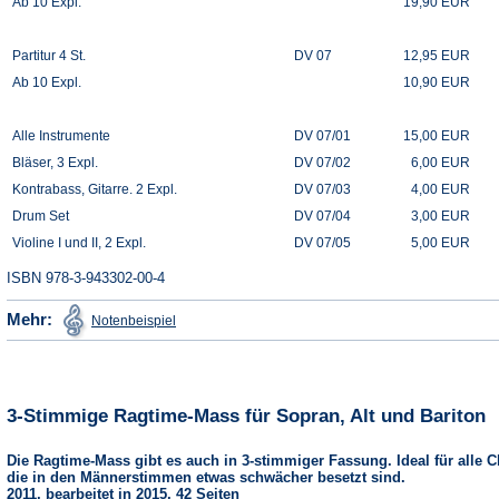
Ab 10 Expl.
19,90 EUR
Partitur 4 St.
DV 07
12,95 EUR
Ab 10 Expl.
10,90 EUR
Alle Instrumente
DV 07/01
15,00 EUR
Bläser, 3 Expl.
DV 07/02
6,00 EUR
Kontrabass, Gitarre. 2 Expl.
DV 07/03
4,00 EUR
Drum Set
DV 07/04
3,00 EUR
Violine I und II, 2 Expl.
DV 07/05
5,00 EUR
ISBN 978-3-943302-00-4
(Öffnet
Mehr:
Notenbeispiel
in
einem
neuen
Tab)
3-Stimmige Ragtime-Mass für Sopran, Alt und Bariton
Die Ragtime-Mass gibt es auch in 3-stimmiger Fassung. Ideal für alle C
die in den Männerstimmen etwas schwächer besetzt sind.
2011, bearbeitet in 2015, 42 Seiten