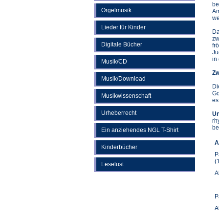
be
Orgelmusik
Am
we
Lieder für Kinder
Da
zw
Digitale Bücher
fr
Ju
in
Musik/CD
Zw
Musik/Download
Di
Go
Musikwissenschaft
es
Urheberrecht
Un
rh
be
Ein anziehendes NGL T-Shirt
A
Kinderbücher
P
(
Leselust
A
P
A