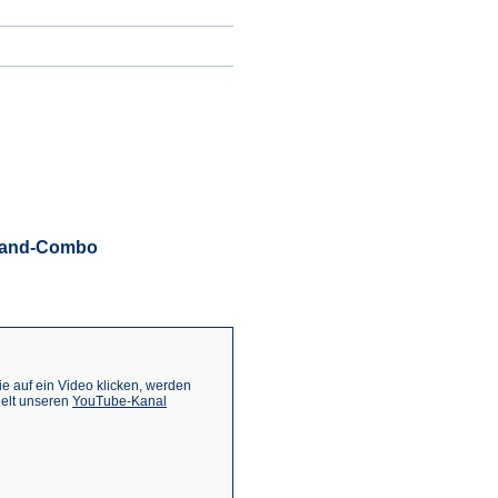
ieland-Combo
.
 auf ein Video klicken, werden
(Öffnet
ielt unseren
YouTube-Kanal
in
einem
neuen
Tab)