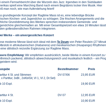
i einem Fernsehbericht über die Wurzeln des Jazz. Irgendwo in den Südstaaten
erikas spielt eine Marching Band nach einem Begräbnis locker ihre Musik. Hier
iß man noch, wie man Auferstehung feiert!
s grundlegende Konzept der Ragtime Mass ist es, eine lebendige Brücke
ischen Kirchen- und Jugendchor zu schlagen. Die frischen Arrangements und die
öhliche Grundstimmung des Werkes sprechen insbesondere Gemeinde- und
gendchöre gleichermaßen an. Mit einer Gesamtspielzeit von etwa 16 Minuten läss
 den gottesdienstlichen Rahmen integrieren.
ei Werke – ein unvergessliches Konzert
ese moderne Messe lässt sich ideal mit dem
Te Deum
von Peter Reulein (27 Minut
tteslob in afrokubanischen (Habanera) und mexikanischen (Huapango) Rhythmen. K
 eine stilistisch reizvolle Ergänzung zur Ragtime Mass.
sere Empfehlung:
Wir empfehlen ausdrücklich, beide Werke in einem Konzert zu v
ythmisch packend, stilistisch abwechslungsreich und musikalisch festlich – ein Pro
geistern wird.
usgabe
Bestellnummer
Preis
artitur 4 St. und Stimmen
DV 07/06
23,95 EUR
1 x Partitur, 3xBl., 2xKb/Git, Vl 1, Vl 2, Dr.Set)
b 10 Expl.
19,90 EUR
artitur 4 St.
DV 07
12,95 EUR
b 10 Expl.
10,90 EUR