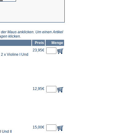
 der Maus anklicken. Um einen Artikel
gen klicken.
Preis
Menge
23,95€
 2 x Violine I Und
12,95€
15,00€
I Und II