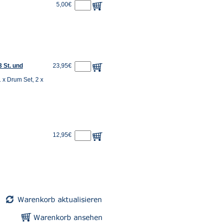
5,00€
3 St. und
23,95€
 1 x Drum Set, 2 x
12,95€