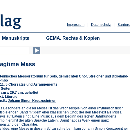
Impressum
|
Datenschutz
|
Barriere
Manuskripte
GEMA, Rechte & Kopien
agtime Mass
teinisches Messoratorium für Solo, gemischten Chor, Streicher und Dixieland-
ombo
11, 5 Chorsätze und Arrangements
 Seiten
 cm x 29,7 cm, geheftet
xt: Liturgie
sik:
Johann Simon Kreuzpointner
s Besondere an dieser Messe ist das Wechselspiel von einer rhythmisch frisch
fspielenden Band mit dem eher klassischen Chor, der den Messtext als Missa
evis auf Latein singt. Eine Musik aus dem Beginn des letzten Jahrhunderts
mbiniert mit der alten Sprache Latein. Damit hat das Werk einen ganz
genständigen Charakter.
e Idee, eine Messe in diesem Stil zu schreiben, kam Johann Simon Kreuzpointner