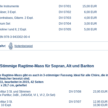
lle Instrumente
DV 07/01
15,00 EUR
läser, 3 Expl.
DV 07/02
6,00 EUR
ontrabass, Gitarre. 2 Expl.
DV 07/03
4,00 EUR
rum Set
DV 07/04
3,00 EUR
ioline I und II, 2 Expl.
DV 07/05
5,00 EUR
BN 978-3-943302-00-4
(Öffnet
ehr:
Notenbeispiel
in
einem
neuen
Tab)
-Stimmige Ragtime-Mass für Sopran, Alt und Bariton
e Ragtime-Mass gibt es auch in 3-stimmiger Fassung. Ideal für alle Chöre, di
hwächer besetzt sind.
11, bearbeitet in 2015, 42 Seiten
 x 29,7 cm, geheftet
rtitur 3 St. und Stimmen
DV 07/08
23,95 EUR
 x Partitur, 3xBl., 2xKb/Git, Vl 1, Vl 2, Dr.Set)
rtitur 3 St.
DV 07/07
12,95 EUR
 10 Expl.
10,90 EUR