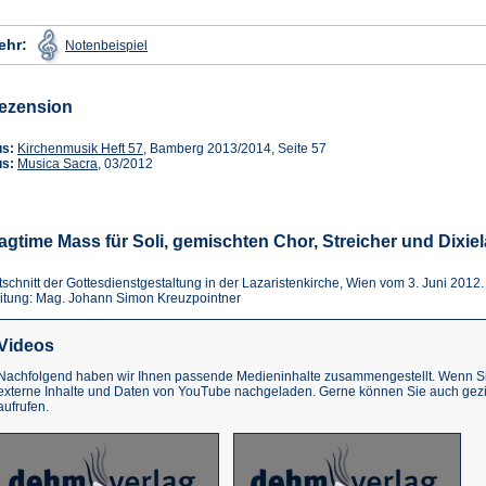
(Öffnet
ehr:
Notenbeispiel
in
einem
neuen
Tab)
ezension
(Öffnet
us:
Kirchenmusik Heft 57
, Bamberg 2013/2014, Seite 57
(Öffnet
in
us:
Musica Sacra
, 03/2012
in
einem
einem
neuen
neuen
Tab)
Tab)
agtime Mass für Soli, gemischten Chor, Streicher und Dix
tschnitt der Gottesdienstgestaltung in der Lazaristenkirche, Wien vom 3. Juni 2012
itung: Mag. Johann Simon Kreuzpointner
Videos
Nachfolgend haben wir Ihnen passende Medieninhalte zusammengestellt. Wenn Sie
externe Inhalte und Daten von YouTube nachgeladen. Gerne können Sie auch gez
aufrufen.