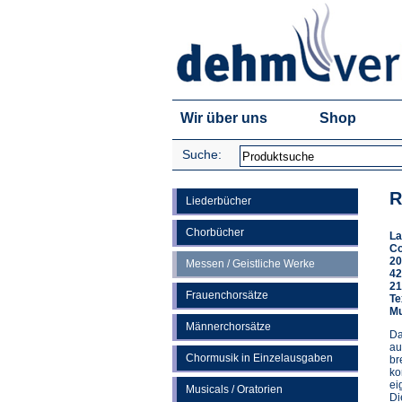
Wir über uns
Shop
Suche:
R
Liederbücher
Chorbücher
La
C
20
Messen / Geistliche Werke
42
21
Frauenchorsätze
Te
Mu
Männerchorsätze
Da
au
Chormusik in Einzelausgaben
br
ko
ei
Musicals / Oratorien
Di