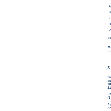
A
B
K
D
V
IS
M
3
Di
sc
20
21
Pa
(1
Pa
Ab