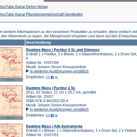
(Öffnet
YouTube-Kanal Dehm Verlag
in
(Öffnet
YouTube-Kanal Pfarreiengemeinschaft Gersthofen
einem
in
neuen
einem
m weitere Informationen zu den einzelnen Produkten zu erhalten, diese einfach mit
n den Warenkorb zu legen, die Mengenzahl eingeben und dann auf den Einkaufswa
Tab)
neuen
Beschreibung
Tab)
Ragtime Mass / Partitur 4 St. und Stimmen
Enthält 1 x Partitur, 3 x Bläser, 2 x Gitarre/Kontrabass, 1 x Drum Set,
II
Artikel-Nr.: DV07/06
Musik: Johann Simon Kreuzpointner
In weiteren Ausführungen erhältlich
Empfehlen:
Ragtime Mass / Partitur 4 St.
2011, 42 Seiten, 21 cm x 29,7 cm, geheftet
Artikel-Nr.: DV07
ISBN 978-3-943302-00-4
Musik: Johann Simon Kreuzpointner
In weiteren Ausführungen erhältlich
Empfehlen:
Ragtime Mass / Alle Instrumente
Enthält 3 x Bläser, 2 x Gitarre/Kontrabass, 1 x Drum Set, 2 x Violine 
Artikel-Nr.: DV07/01