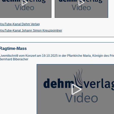
(Öffnet
YouTube-Kanal Dehm Verlag
in
(Öffnet
YouTube-Kanal Johann Simon Kreuzpointner
einem
in
neuen
einem
Ragtime-Mass
Tab)
neuen
Livemitschnitt vom Konzert am 19.10.2025 in der Pfarrkirche Maria, Königin des Fri
Tab)
Bernhard Biberacher