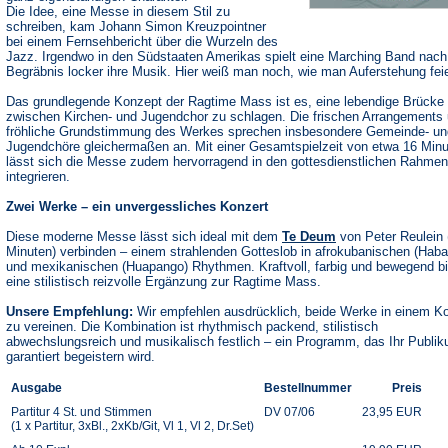
Die Idee, eine Messe in diesem Stil zu
schreiben, kam Johann Simon Kreuzpointner
bei einem Fernsehbericht über die Wurzeln des
Jazz. Irgendwo in den Südstaaten Amerikas spielt eine Marching Band nac
Begräbnis locker ihre Musik. Hier weiß man noch, wie man Auferstehung feie
Das grundlegende Konzept der Ragtime Mass ist es, eine lebendige Brücke
zwischen Kirchen- und Jugendchor zu schlagen. Die frischen Arrangements 
fröhliche Grundstimmung des Werkes sprechen insbesondere Gemeinde- un
Jugendchöre gleichermaßen an. Mit einer Gesamtspielzeit von etwa 16 Min
lässt sich die Messe zudem hervorragend in den gottesdienstlichen Rahmen
integrieren.
Zwei Werke – ein unvergessliches Konzert
Diese moderne Messe lässt sich ideal mit dem
Te Deum
von Peter Reulein 
Minuten) verbinden – einem strahlenden Gotteslob in afrokubanischen (Haba
und mexikanischen (Huapango) Rhythmen. Kraftvoll, farbig und bewegend bi
eine stilistisch reizvolle Ergänzung zur Ragtime Mass.
Unsere Empfehlung:
Wir empfehlen ausdrücklich, beide Werke in einem K
zu vereinen. Die Kombination ist rhythmisch packend, stilistisch
abwechslungsreich und musikalisch festlich – ein Programm, das Ihr Publi
garantiert begeistern wird.
Ausgabe
Bestellnummer
Preis
Partitur 4 St. und Stimmen
DV 07/06
23,95 EUR
(1 x Partitur, 3xBl., 2xKb/Git, Vl 1, Vl 2, Dr.Set)