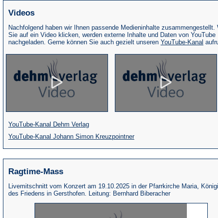
Videos
Nachfolgend haben wir Ihnen passende Medieninhalte zusammengestellt.
Sie auf ein Video klicken, werden externe Inhalte und Daten von YouTube
(Öffne
nachgeladen. Gerne können Sie auch gezielt unseren
YouTube-Kanal
aufr
in
eine
neue
Tab)
(Öffnet
YouTube-Kanal Dehm Verlag
in
(Öffnet
YouTube-Kanal Johann Simon Kreuzpointner
einem
in
neuen
einem
Ragtime-Mass
Tab)
neuen
Tab)
Livemitschnitt vom Konzert am 19.10.2025 in der Pfarrkirche Maria, König
des Friedens in Gersthofen. Leitung: Bernhard Biberacher