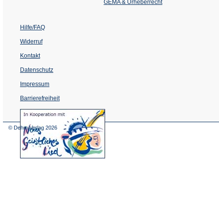
Tab)
GEMA & Urheberrecht
Hilfe/FAQ
Widerruf
Kontakt
Datenschutz
Impressum
Barrierefreiheit
(Öffnet
in
einem
© Dehm Verlag
2026
neuen
Tab)