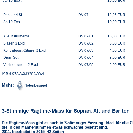
Ab 10 Expl.
19,90 EUR
Partitur 4 St.
DV 07
12,95 EUR
Ab 10 Expl.
10,90 EUR
Alle Instrumente
DV 07/01
15,00 EUR
Bläser, 3 Expl.
DV 07/02
6,00 EUR
Kontrabass, Gitarre. 2 Expl.
DV 07/03
4,00 EUR
Drum Set
DV 07/04
3,00 EUR
Violine I und II, 2 Expl.
DV 07/05
5,00 EUR
ISBN 978-3-943302-00-4
(Öffnet
Mehr:
Notenbeispiel
in
einem
neuen
Tab)
3-Stimmige Ragtime-Mass für Sopran, Alt und Bariton
Die Ragtime-Mass gibt es auch in 3-stimmiger Fassung. Ideal für alle C
die in den Männerstimmen etwas schwächer besetzt sind.
2011, bearbeitet in 2015, 42 Seiten