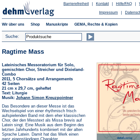
Barrierefreiheit
|
Kontakt
|
Hilfe/FAQ
|
Impressum
|
Datensc
Wir über uns
Shop
Manuskripte
GEMA, Rechte & Kopien
Suche:
Ragtime Mass
Lateinisches Messoratorium für Solo,
gemischten Chor, Streicher und Dixieland-
Combo
2011, 5 Chorsätze und Arrangements
42 Seiten
21 cm x 29,7 cm, geheftet
Text: Liturgie
Musik:
Johann Simon Kreuzpointner
Das Besondere an dieser Messe ist das
Wechselspiel von einer rhythmisch frisch
aufspielenden Band mit dem eher klassischen
Chor, der den Messtext als Missa brevis auf
Latein singt. Eine Musik aus dem Beginn des
letzten Jahrhunderts kombiniert mit der alten
Sprache Latein. Damit hat das Werk einen
ganz eigenständigen Charakter.