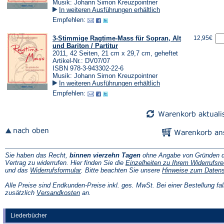
Musik: Johann Simon Kreuzpointner
In weiteren Ausführungen erhältlich
Empfehlen:
3-Stimmige Ragtime-Mass für Sopran, Alt
12,95€
und Bariton / Partitur
2011, 42 Seiten, 21 cm x 29,7 cm, geheftet
Artikel-Nr.: DV07/07
ISBN 978-3-943302-22-6
Musik: Johann Simon Kreuzpointner
In weiteren Ausführungen erhältlich
Empfehlen:
Sie haben das Recht,
binnen vierzehn Tagen
ohne Angabe von Gründen d
Vertrag zu widerrufen. Hier finden Sie die
Einzelheiten zu Ihrem Widerrufsre
(Öffnet
und das
Widerrufsformular
. Bitte beachten Sie unsere
Hinweise zum Daten
in
einem
Alle Preise sind Endkunden-Preise inkl. ges. MwSt. Bei einer Bestellung fal
neuen
(Öffnet
zusätzlich
Versandkosten
an.
Tab)
in
einem
neuen
Liederbücher
Tab)