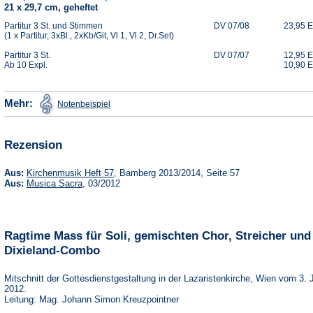
21 x 29,7 cm, geheftet
Partitur 3 St. und Stimmen
DV 07/08
23,95 
(1 x Partitur, 3xBl., 2xKb/Git, Vl 1, Vl 2, Dr.Set)
Partitur 3 St.
DV 07/07
12,95 
Ab 10 Expl.
10,90 
(Öffnet
Mehr:
Notenbeispiel
in
einem
neuen
Tab)
Rezension
(Öffnet
Aus:
Kirchenmusik Heft 57
, Bamberg 2013/2014, Seite 57
in
(Öffnet
Aus:
Musica Sacra
, 03/2012
einem
in
neuen
einem
Tab)
neuen
Tab)
Ragtime Mass für Soli, gemischten Chor, Streicher und
Dixieland-Combo
Mitschnitt der Gottesdienstgestaltung in der Lazaristenkirche, Wien vom 3. 
2012.
Leitung: Mag. Johann Simon Kreuzpointner