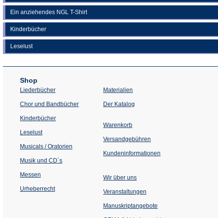
Ein anziehendes NGL T-Shirt
Kinderbücher
Leselust
Shop
Liederbücher
Materialien
(Öffnet
Chor und Bandbücher
Der Katalog
in
einem
Kinderbücher
neuen
Warenkorb
Tab)
Leselust
Versandgebühren
Musicals / Oratorien
Kundeninformationen
Musik und CD´s
Messen
Wir über uns
Urheberrecht
(Öffnet
Veranstaltungen
in
einem
Manuskriptangebote
neuen