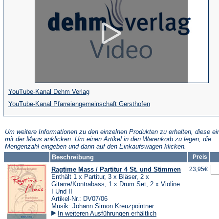
(Öffnet
YouTube-Kanal Dehm Verlag
in
(Öffnet
YouTube-Kanal Pfarreiengemeinschaft Gersthofen
einem
in
neuen
einem
Um weitere Informationen zu den einzelnen Produkten zu erhalten, diese ei
mit der Maus anklicken. Um einen Artikel in den Warenkorb zu legen, die
Tab)
neuen
Mengenzahl eingeben und dann auf den Einkaufswagen klicken.
Tab)
Beschreibung
Preis
Ragtime Mass / Partitur 4 St. und Stimmen
23,95€
Enthält 1 x Partitur, 3 x Bläser, 2 x
Gitarre/Kontrabass, 1 x Drum Set, 2 x Violine
I Und II
Artikel-Nr.: DV07/06
Musik: Johann Simon Kreuzpointner
In weiteren Ausführungen erhältlich